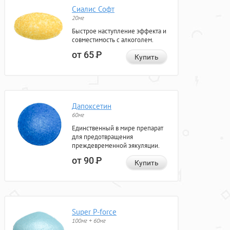
Сиалис Софт
20мг
Быстрое наступление эффекта и
совместимость с алкоголем.
от 65
Р
Купить
Дапоксетин
60мг
Единственный в мире препарат
для предотвращения
преждевременной эякуляции.
от 90
Р
Купить
Super P-force
100мг + 60мг