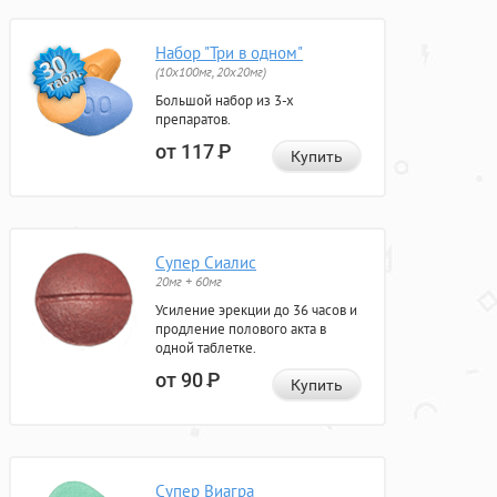
Набор "Три в одном"
(10x100мг, 20x20мг)
Большой набор из 3-х
препаратов.
от 117
Р
Купить
Супер Сиалис
20мг + 60мг
Усиление эрекции до 36 часов и
продление полового акта в
одной таблетке.
от 90
Р
Купить
Супер Виагра