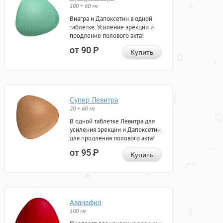
100 + 60 мг
Виагра и Дапоксетин в одной
таблетке. Усиление эрекции и
продление полового акта!
от 90
Р
Купить
Супер Левитра
20 + 60 мг
В одной таблетке Левитра для
усиления эрекции и Дапоксетин
для продления полового акта!
от 95
Р
Купить
Аванафил
100 мг