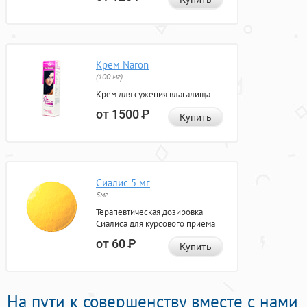
Крем Naron
(100 мг)
Крем для сужения влагалища
от 1500
Р
Купить
Сиалис 5 мг
5мг
Терапевтическая дозировка
Сиалиса для курсового приема
от 60
Р
Купить
На пути к совершенству вместе с нами