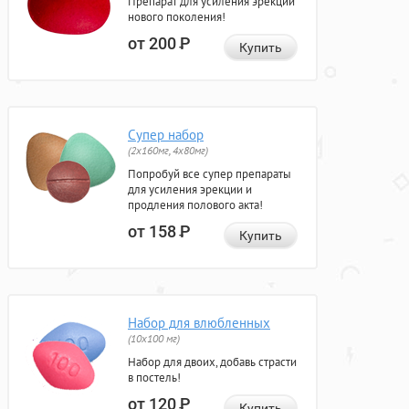
Препарат для усиления эрекции
нового поколения!
от 200
Р
Купить
Супер набор
(2х160мг, 4х80мг)
Попробуй все супер препараты
для усиления эрекции и
продления полового акта!
от 158
Р
Купить
Набор для влюбленных
(10х100 мг)
Набор для двоих, добавь страсти
в постель!
от 120
Р
Купить