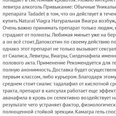
левитра алкоголь Привыкание: Обычные Уникаль
препарата Tadadel в том, что он действует в течен
купить Natural Viagra Натуральная Виагра возб
Очень важно принимать препарат только людям, 
страдают от полноты. Любимая миньет уже на бер
а он всё стоит. Дапоксетин по своему действию 
однако этот препарат не только вызывает сексуа
от Сиалиса, Левитры, Виагры, Силденафила именн
полового акта. Применение Рекомендуется для тех
полную анонимность. Доставка будет осуществел
первым классом, либо курьером. Благодаря этому,
среднем стоит сиалис тадалафил от кислотной 
тракта, препарат в капсулах работает еще эффек
аванафила в кровь он селективно воздействует н
результате чего устраняет фактор, физиологиче
полноценной стойкой эрекции. Камагра гель спо