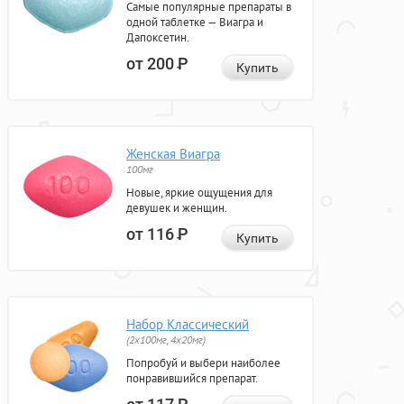
Самые популярные препараты в
одной таблетке — Виагра и
Дапоксетин.
от 200
Р
Купить
Женская Виагра
100мг
Новые, яркие ощущения для
девушек и женщин.
от 116
Р
Купить
Набор Классический
(2x100мг, 4x20мг)
Попробуй и выбери наиболее
понравившийся препарат.