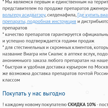
* Мы являемся первым и единственным на терри
представителем по продаже препаратов дженер
вольтеру асидватэру
, силденафила
,
Где купить ви
препараты, подробная инструкция
и дистрибьюто
препаратов
* качество препаратов гарантируется официаль
и успешно подтверждается годами продаж
* для стестинельных и скромных клиентов, кото
название Виагра или Сиалис в аптеке вслух, под
анонимныого заказа любого препаратан на наше
* быстрая и удобная доставка курьером по Москве
же возможна доставка препаратов почтой России
классом
Покупать у нас выгодно
! каждому новому покупателю
СКИДКА 10%
- пос