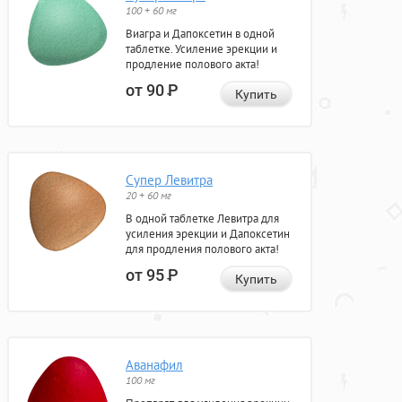
100 + 60 мг
Виагра и Дапоксетин в одной
таблетке. Усиление эрекции и
продление полового акта!
от 90
Р
Купить
Супер Левитра
20 + 60 мг
В одной таблетке Левитра для
усиления эрекции и Дапоксетин
для продления полового акта!
от 95
Р
Купить
Аванафил
100 мг