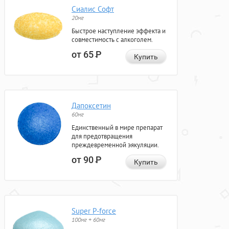
Сиалис Софт
20мг
Быстрое наступление эффекта и
совместимость с алкоголем.
от 65
Р
Купить
Дапоксетин
60мг
Единственный в мире препарат
для предотвращения
преждевременной эякуляции.
от 90
Р
Купить
Super P-force
100мг + 60мг