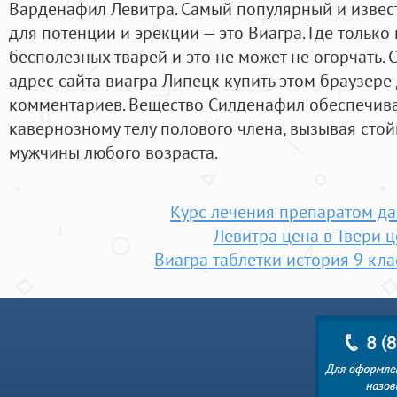
Варденафил Левитра. Самый популярный и извес
для потенции и эрекции — это Виагра. Где только
бесполезных тварей и это не может не огорчать. 
адрес сайта виагра Липецк купить этом браузер
комментариев. Вещество Силденафил обеспечива
кавернозному телу полового члена, вызывая сто
мужчины любого возраста.
Курс лечения препаратом д
Левитра цена в Твери 
Виагра таблетки история 9 клас