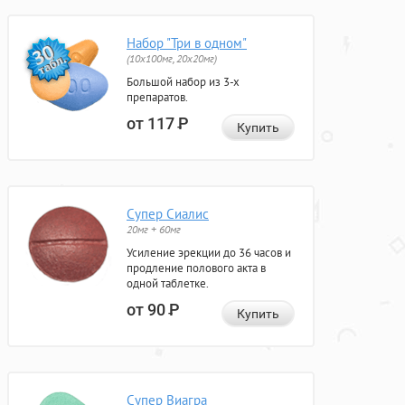
Набор "Три в одном"
(10x100мг, 20x20мг)
Большой набор из 3-х
препаратов.
от 117
Р
Купить
Супер Сиалис
20мг + 60мг
Усиление эрекции до 36 часов и
продление полового акта в
одной таблетке.
от 90
Р
Купить
Супер Виагра