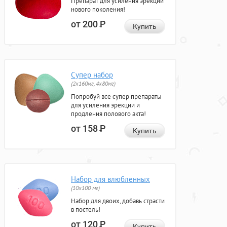
Препарат для усиления эрекции
нового поколения!
от 200
Р
Купить
Супер набор
(2х160мг, 4х80мг)
Попробуй все супер препараты
для усиления эрекции и
продления полового акта!
от 158
Р
Купить
Набор для влюбленных
(10х100 мг)
Набор для двоих, добавь страсти
в постель!
от 120
Р
Купить