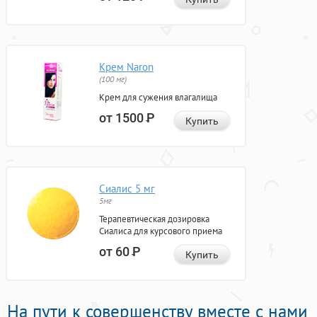
Крем Naron
(100 мг)
Крем для сужения влагалища
от 1500
Р
Купить
Сиалис 5 мг
5мг
Терапевтическая дозировка
Сиалиса для курсового приема
от 60
Р
Купить
На пути к совершенству вместе с нами