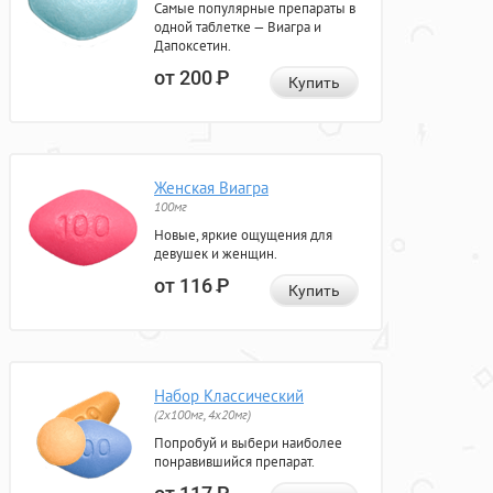
Самые популярные препараты в
одной таблетке — Виагра и
Дапоксетин.
от 200
Р
Купить
Женская Виагра
100мг
Новые, яркие ощущения для
девушек и женщин.
от 116
Р
Купить
Набор Классический
(2x100мг, 4x20мг)
Попробуй и выбери наиболее
понравившийся препарат.