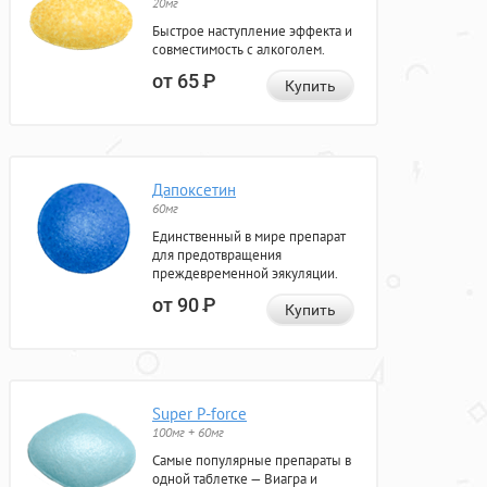
20мг
Быстрое наступление эффекта и
совместимость с алкоголем.
от 65
Р
Купить
Дапоксетин
60мг
Единственный в мире препарат
для предотвращения
преждевременной эякуляции.
от 90
Р
Купить
Super P-force
100мг + 60мг
Самые популярные препараты в
одной таблетке — Виагра и