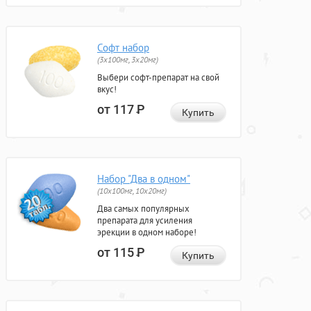
Софт набор
(3x100мг, 3x20мг)
Выбери софт-препарат на свой
вкус!
от 117
Р
Купить
Набор "Два в одном"
(10x100мг, 10x20мг)
Два самых популярных
препарата для усиления
эрекции в одном наборе!
от 115
Р
Купить