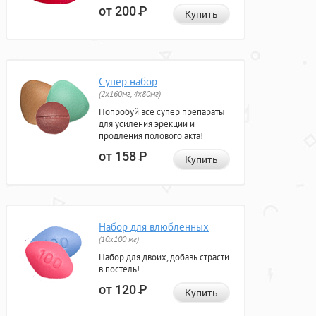
от 200
Р
Купить
Супер набор
(2х160мг, 4х80мг)
Попробуй все супер препараты
для усиления эрекции и
продления полового акта!
от 158
Р
Купить
Набор для влюбленных
(10х100 мг)
Набор для двоих, добавь страсти
в постель!
от 120
Р
Купить