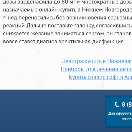
дозы варденафила до 80 мг и многократные дозы
назначаемые онлайн купить в Нижнем Новгороде 
4 нед переносились без возникновения серьезн
реакций. Дальше поставьте галочку, согласившис
снижается желание заниматься сексом, он станови
вовсе ставят диагноз эректильная дисфункция.
Левитра купить в Нижнева
Приборы для лечения имп
Купить сиалис софт в А