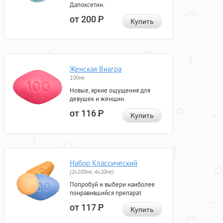
Дапоксетин.
от 200
Р
Купить
Женская Виагра
100мг
Новые, яркие ощущения для
девушек и женщин.
от 116
Р
Купить
Набор Классический
(2x100мг, 4x20мг)
Попробуй и выбери наиболее
понравившийся препарат.
от 117
Р
Купить