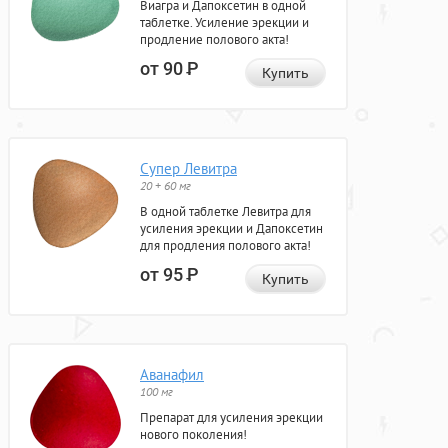
Виагра и Дапоксетин в одной
таблетке. Усиление эрекции и
продление полового акта!
от 90
Р
Купить
Супер Левитра
20 + 60 мг
В одной таблетке Левитра для
усиления эрекции и Дапоксетин
для продления полового акта!
от 95
Р
Купить
Аванафил
100 мг
Препарат для усиления эрекции
нового поколения!