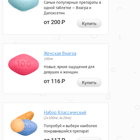
Самые популярные препараты в
одной таблетке — Виагра и
Дапоксетин.
от 200
Р
Купить
Женская Виагра
100мг
Новые, яркие ощущения для
девушек и женщин.
от 116
Р
Купить
Набор Классический
(2x100мг, 4x20мг)
Попробуй и выбери наиболее
понравившийся препарат.