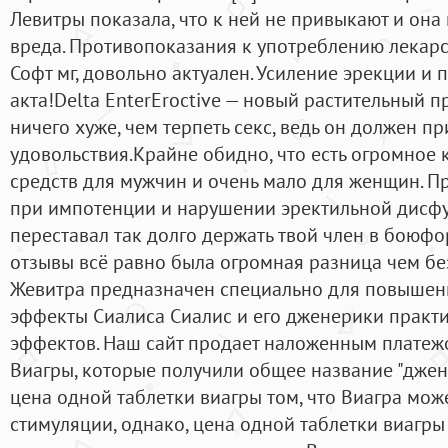
Левитры показала, что к ней не привыкают и она
вреда. Противопоказания к употреблению лекарст
Софт мг, довольно актуален. Усиление эрекции и
акта!Delta EnterEroctive — новый растительный п
ничего хуже, чем терпеть секс, ведь он должен п
удовольствия.Крайне обидно, что есть огромное
средств для мужчин и очень мало для женщин. П
при импотенции и нарушении эректильной дисфу
переставал так долго держать твой член в боюф
отзывы всё равно была огромная разница чем без
Жевитра предназначен специально для повышен
эффекты Сиалиса Сиалис и его дженерики практ
эффектов. Наш сайт продает наложенным платеж
Виагры, которые получили общее название "джен
цена одной таблетки виагры том, что Виагра може
стимуляции, однако, цена одной таблетки виагр