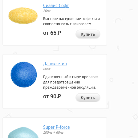
Сиалис Софт
20мг
Быстрое наступление эффекта и
совместимость с алкоголем.
от 65
Р
Купить
Дапоксетин
60мг
Единственный в мире препарат
для предотвращения
преждевременной эякуляции.
от 90
Р
Купить
Super P-force
100мг + 60мг