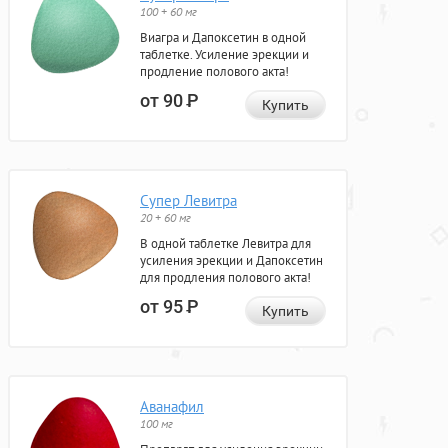
100 + 60 мг
Виагра и Дапоксетин в одной
таблетке. Усиление эрекции и
продление полового акта!
от 90
Р
Купить
Супер Левитра
20 + 60 мг
В одной таблетке Левитра для
усиления эрекции и Дапоксетин
для продления полового акта!
от 95
Р
Купить
Аванафил
100 мг