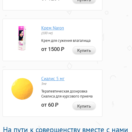
Крем Naron
(100 мг)
Крем для сужения влагалища
от 1500
Р
Купить
Сиалис 5 мг
5мг
Терапевтическая дозировка
Сиалиса для курсового приема
от 60
Р
Купить
На пути к совершенству вместе с нами