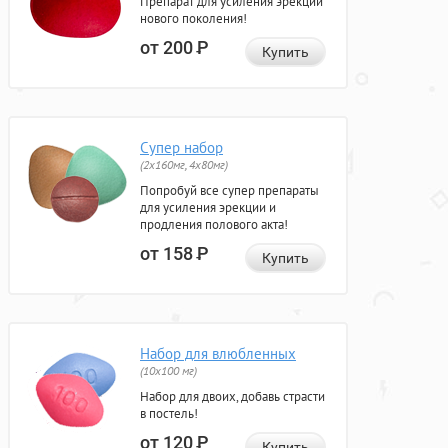
Препарат для усиления эрекции
нового поколения!
от 200
Р
Купить
Супер набор
(2х160мг, 4х80мг)
Попробуй все супер препараты
для усиления эрекции и
продления полового акта!
от 158
Р
Купить
Набор для влюбленных
(10х100 мг)
Набор для двоих, добавь страсти
в постель!
от 120
Р
Купить