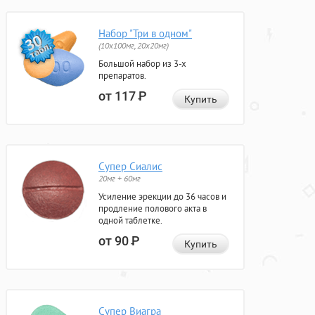
Набор "Три в одном"
(10x100мг, 20x20мг)
Большой набор из 3-х
препаратов.
от 117
Р
Купить
Супер Сиалис
20мг + 60мг
Усиление эрекции до 36 часов и
продление полового акта в
одной таблетке.
от 90
Р
Купить
Супер Виагра