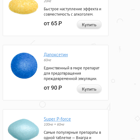
20мг
Быстрое наступление эффекта и
совместимость с алкоголем.
от 65
Р
Купить
Дапоксетин
60мг
Единственный в мире препарат
для предотвращения
преждевременной эякуляции.
от 90
Р
Купить
Super P-force
100мг + 60мг
Самые популярные препараты в
одной таблетке — Виагра и