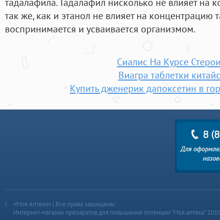
тадалафила. Тадалафил нисколько не влияет на к
так же, как и этанол не влияет на концентрацию
воспринимается и усваивается организмом.
Сиалис На Курсе Стеро
Виагра таблетки китай
Купить дженерик дапоксетин в го
«Моя Аптека» | Все права защищены
Интернет-магазин препаратов для повышения потенции “Моя аптека” 201