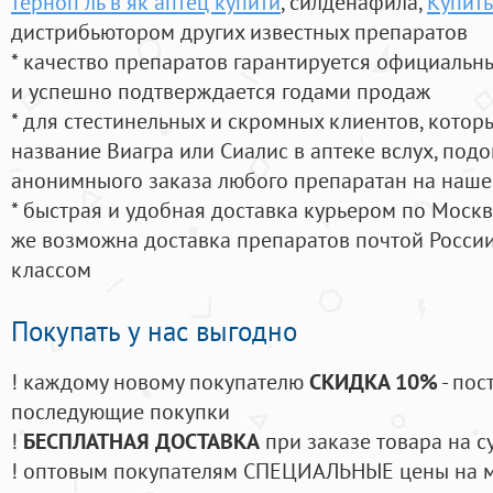
терноп ль в як аптец купити
, силденафила
,
Купить
дистрибьютором других известных препаратов
* качество препаратов гарантируется официаль
и успешно подтверждается годами продаж
* для стестинельных и скромных клиентов, кото
название Виагра или Сиалис в аптеке вслух, под
анонимныого заказа любого препаратан на наше
* быстрая и удобная доставка курьером по Москве
же возможна доставка препаратов почтой России
классом
Покупать у нас выгодно
! каждому новому покупателю
СКИДКА 10%
- пос
последующие покупки
!
БЕСПЛАТНАЯ ДОСТАВКА
при заказе товара на с
! оптовым покупателям СПЕЦИАЛЬНЫЕ цены на 