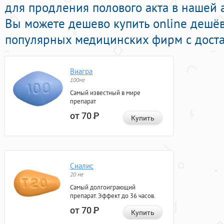
для продления полового акта в нашей а
Вы можете дешево купить online дешё
популярных медицинских фирм с доста
Виагра
100мг
Самый известный в мире
препарат
от 70
Р
Купить
Сиалис
20 мг
Самый долгоиграющий
препарат. Эффект до 36 часов.
от 70
Р
Купить