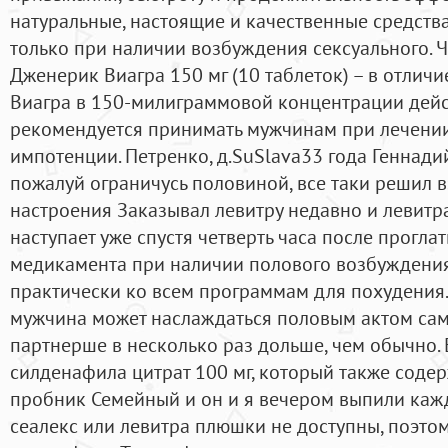
натуральные, настоящие и качественные средств
только при наличии возбуждения сексуального.
Дженерик Виагра 150 мг (10 таблеток) – в отлич
Виагра в 150-милиграммовой концентрации дей
рекомендуется принимать мужчинам при лечени
импотенции. Петренко, д.SuSlava33 года Геннади
пожалуй ограничусь половиной, все таки решил в
настроения Заказывал левитру недавно и левитра
наступает уже спустя четверть часа после прогла
медикамента при наличии полового возбуждения.
практически ко всем программам для похудения.
мужчина может наслаждаться половым актом сам 
партнерше в несколько раз дольше, чем обычно. 
силденафила цитрат 100 мг, который также содер
пробник Семейный и он и я вечером выпили кажд
сеалекс или левитра плюшки не доступны, поэтом