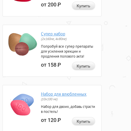
от 200
Р
Купить
Супер набор
(2х160мг, 4х80мг)
Попробуй все супер препараты
для усиления эрекции и
продления полового акта!
от 158
Р
Купить
Набор для влюбленных
(10х100 мг)
Набор для двоих, добавь страсти
в постель!
от 120
Р
Купить