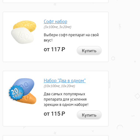
Софт набор
(3x100мг, 3x20мг)
Выбери софт-препарат на свой
вкус!
от 117
Р
Купить
Набор "Два в одном"
(10x100мг, 10x20мг)
Два самых популярных
препарата для усиления
эрекции в одном наборе!
от 115
Р
Купить