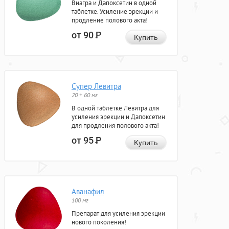
Виагра и Дапоксетин в одной
таблетке. Усиление эрекции и
продление полового акта!
от 90
Р
Купить
Супер Левитра
20 + 60 мг
В одной таблетке Левитра для
усиления эрекции и Дапоксетин
для продления полового акта!
от 95
Р
Купить
Аванафил
100 мг
Препарат для усиления эрекции
нового поколения!