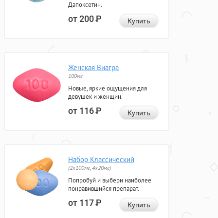
Дапоксетин.
от 200
Р
Купить
Женская Виагра
100мг
Новые, яркие ощущения для
девушек и женщин.
от 116
Р
Купить
Набор Классический
(2x100мг, 4x20мг)
Попробуй и выбери наиболее
понравившийся препарат.
от 117
Р
Купить