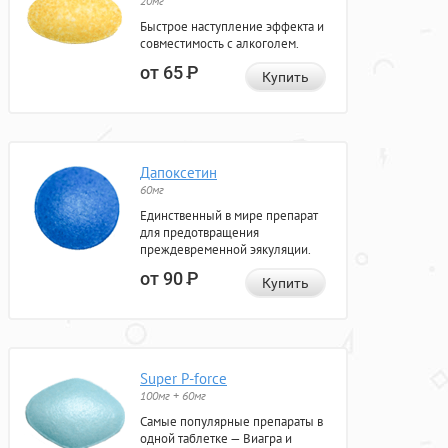
20мг
Быстрое наступление эффекта и
совместимость с алкоголем.
от 65
Р
Купить
Дапоксетин
60мг
Единственный в мире препарат
для предотвращения
преждевременной эякуляции.
от 90
Р
Купить
Super P-force
100мг + 60мг
Самые популярные препараты в
одной таблетке — Виагра и