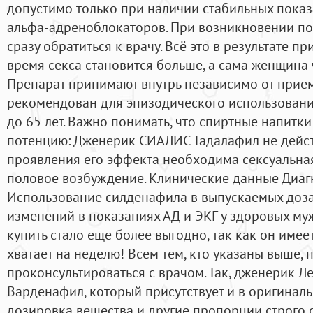
допустимо только при наличии стабильных пока
альфа-адреноблокаторов. При возникновении по
сразу обратиться к врачу. Всё это в результате пр
время секса становится больше, а сама женщина 
Препарат принимают внутрь независимо от прие
рекомендован для эпизодического использовани
до 65 лет. Важно понимать, что спиртные напитк
потенцию: Дженерик СИАЛИС Тадалафил не дейст
проявления его эффекта необходима сексуальная
половое возбуждение. Клинические данные Диаг
Использование силденафила в выпускаемых доза
изменений в показаниях АД и ЭКГ у здоровых муж
купить стало еще более выгодно, так как он имеет
хватает на неделю! Всем тем, кто указаны выше,
проконсультироваться с врачом. Так, дженерик Л
Варденафил, который присутствует и в оригинал
дозировка вещества и другие пропорции строго 