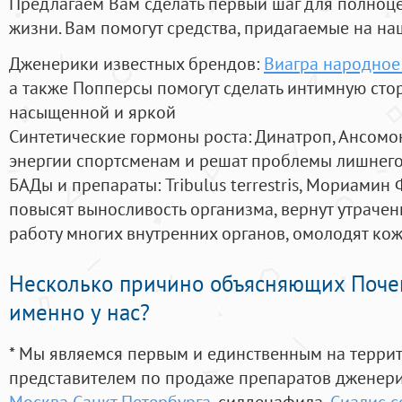
Предлагаем Вам сделать первый шаг для полноц
жизни. Вам помогут средства, придагаемые на на
Дженерики известных брендов:
Виагра народное
а также Попперсы помогут сделать интимную сто
насыщенной и яркой
Синтетические гормоны роста
: Динатроп, Ансомо
энергии спортсменам и решат проблемы лишнего
БАДы и препараты:
Tribulus terrestris, Мориамин
повысят выносливость организма, вернут утрачен
работу многих внутренних органов, омолодят кожу
Несколько причино объясняющих Поче
именно у нас?
* Мы являемся первым и единственным на терри
представителем по продаже препаратов дженер
Москва Санкт Петербурга
, силденафила
,
Сиалис с