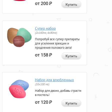
от 200
Р
Купить
Супер набор
(2х160мг, 4х80мг)
Попробуй все супер препараты
для усиления эрекции и
продления полового акта!
от 158
Р
Купить
Набор для влюбленных
(10х100 мг)
Набор для двоих, добавь страсти
в постель!
от 120
Р
Купить