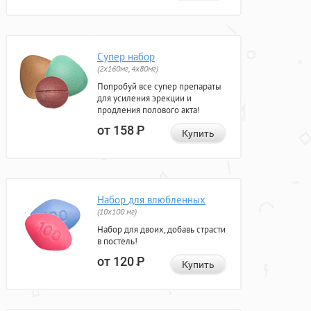
Супер набор
(2х160мг, 4х80мг)
Попробуй все супер препараты
для усиления эрекции и
продления полового акта!
от 158
Р
Купить
Набор для влюбленных
(10х100 мг)
Набор для двоих, добавь страсти
в постель!
от 120
Р
Купить