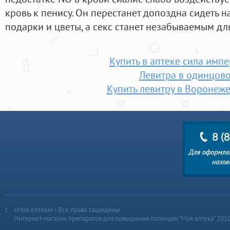
кровь к пенису. Он перестанет допоздна сидеть на
подарки и цветы, а секс станет незабываемым дл
Купить в аптеке сила имп
Левитра в одинцов
Купить левитру в Воронеже
«Моя Аптека» | Все права защищены
Интернет-магазин препаратов для повышения потенции “Моя аптека” 201