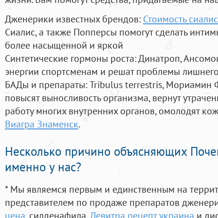
Дженерики известных брендов:
Стоимость сиалис
Сиалис, а также Попперсы помогут сделать инти
более насыщенной и яркой
Синтетические гормоны роста
: Динатроп, Ансомо
энергии спортсменам и решат проблемы лишнего
БАДы и препараты:
Tribulus terrestris, Мориамин
повысят выносливость организма, вернут утрачен
работу многих внутренних органов, омолодят кожу
Виагра Знаменск
.
Несколько причино объясняющих Поче
именно у нас?
* Мы являемся первым и единственным на терри
представителем по продаже препаратов дженер
цена
, силденафила
,
Левитра рецепт украина
и ди