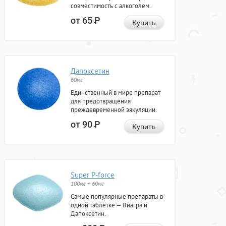
совместимость с алкоголем.
от 65
Р
Купить
Дапоксетин
60мг
Единственный в мире препарат
для предотвращения
преждевременной эякуляции.
от 90
Р
Купить
Super P-force
100мг + 60мг
Самые популярные препараты в
одной таблетке — Виагра и
Дапоксетин.