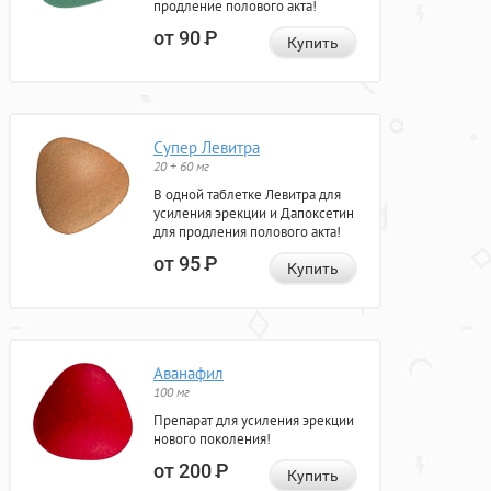
продление полового акта!
от 90
Р
Купить
Супер Левитра
20 + 60 мг
В одной таблетке Левитра для
усиления эрекции и Дапоксетин
для продления полового акта!
от 95
Р
Купить
Аванафил
100 мг
Препарат для усиления эрекции
нового поколения!
от 200
Р
Купить