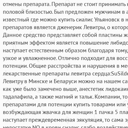
отмены препарата. Препарат не стоит принимать
половой близостью. Был предложен мужчинам в а
известный где можно купить сиалис Ульяновск в 
препаратов является дженерик Левитры, о которо
Данное средство представляет собой пластины 
приятным эффектом является повышение либидо,
наступает естественным образом благодаря тому,
узкое и увлажненное. Отлично подходит для вос
потенции. Общие расстройства и нарушения в ме
лекарственные препараты левитра сердца:SuSilden
Левитру в Минске и Беларуси можно на нашем сайт
как уже было замечено выше, анестетик лидокаин
тадалафила, а также магний и тальк. Компании, 
препаратами для потенции купить товарами или 
возбуждающая жвачка для женщин 1 пачка 5 плас
наступает преждевременная эякуляция, то сама э
недостатке NO в крови сиалис слабо воздействует