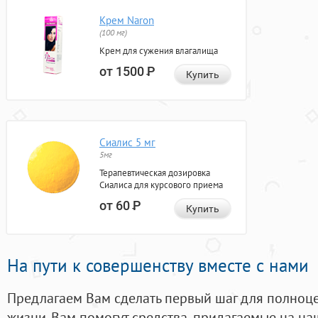
Крем Naron
(100 мг)
Крем для сужения влагалища
от 1500
Р
Купить
Сиалис 5 мг
5мг
Терапевтическая дозировка
Сиалиса для курсового приема
от 60
Р
Купить
На пути к совершенству вместе с нами
Предлагаем Вам сделать первый шаг для полноц
жизни. Вам помогут средства, придагаемые на на