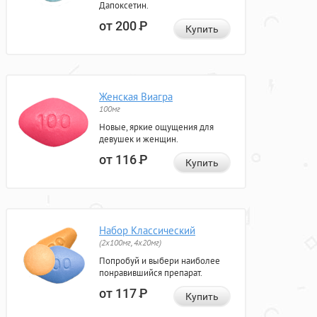
Дапоксетин.
от 200
Р
Купить
Женская Виагра
100мг
Новые, яркие ощущения для
девушек и женщин.
от 116
Р
Купить
Набор Классический
(2x100мг, 4x20мг)
Попробуй и выбери наиболее
понравившийся препарат.
от 117
Р
Купить