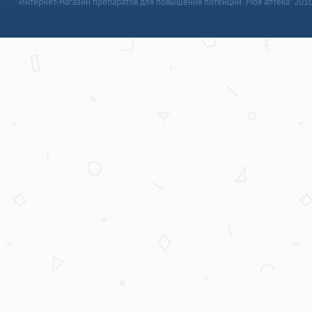
Интернет-магазин препаратов для повышения потенции “Моя аптека” 201