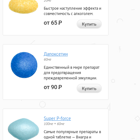
20мг
Быстрое наступление эффекта и
совместимость с алкоголем.
от 65
Р
Купить
Дапоксетин
60мг
Единственный в мире препарат
для предотвращения
преждевременной эякуляции.
от 90
Р
Купить
Super P-force
100мг + 60мг
Самые популярные препараты в
одной таблетке — Виагра и