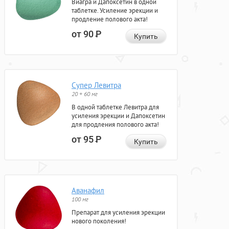
Виагра и Дапоксетин в одной
таблетке. Усиление эрекции и
продление полового акта!
от 90
Р
Купить
Супер Левитра
20 + 60 мг
В одной таблетке Левитра для
усиления эрекции и Дапоксетин
для продления полового акта!
от 95
Р
Купить
Аванафил
100 мг
Препарат для усиления эрекции
нового поколения!