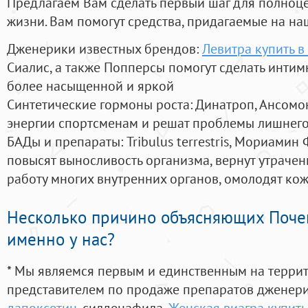
Предлагаем Вам сделать первый шаг для полноц
жизни. Вам помогут средства, придагаемые на на
Дженерики известных брендов:
Левитра купить в
Сиалис, а также Попперсы помогут сделать инти
более насыщенной и яркой
Синтетические гормоны роста
: Динатроп, Ансомо
энергии спортсменам и решат проблемы лишнего
БАДы и препараты:
Tribulus terrestris, Мориамин
повысят выносливость организма, вернут утрачен
работу многих внутренних органов, омолодят кожу
Несколько причино объясняющих Поче
именно у нас?
* Мы являемся первым и единственным на терри
представителем по продаже препаратов дженер
дапоксетин
, силденафила
,
Женская виагра купить