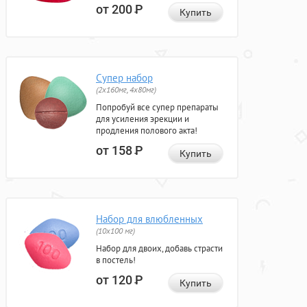
от 200
Р
Купить
Супер набор
(2х160мг, 4х80мг)
Попробуй все супер препараты
для усиления эрекции и
продления полового акта!
от 158
Р
Купить
Набор для влюбленных
(10х100 мг)
Набор для двоих, добавь страсти
в постель!
от 120
Р
Купить