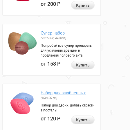
от 200
Р
Купить
Супер набор
(2х160мг, 4х80мг)
Попробуй все супер препараты
для усиления эрекции и
продления полового акта!
от 158
Р
Купить
Набор для влюбленных
(10х100 мг)
Набор для двоих, добавь страсти
в постель!
от 120
Р
Купить