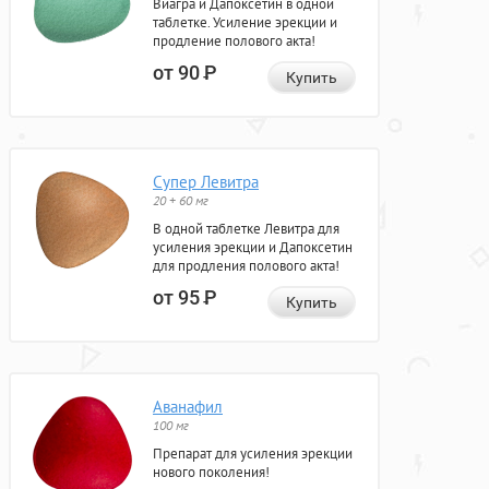
Виагра и Дапоксетин в одной
таблетке. Усиление эрекции и
продление полового акта!
от 90
Р
Купить
Супер Левитра
20 + 60 мг
В одной таблетке Левитра для
усиления эрекции и Дапоксетин
для продления полового акта!
от 95
Р
Купить
Аванафил
100 мг
Препарат для усиления эрекции
нового поколения!