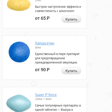
20мг
Быстрое наступление эффекта и
совместимость с алкоголем.
от 65
Р
Купить
Дапоксетин
60мг
Единственный в мире препарат
для предотвращения
преждевременной эякуляции.
от 90
Р
Купить
Super P-force
100мг + 60мг
Самые популярные препараты в
одной таблетке — Виагра и