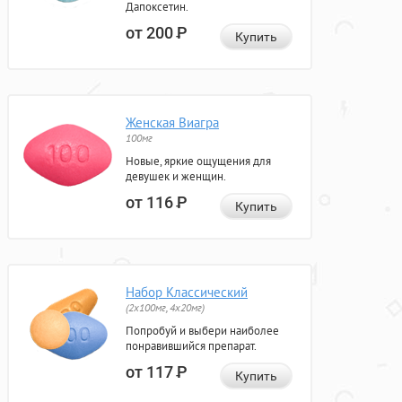
Дапоксетин.
от 200
Р
Купить
Женская Виагра
100мг
Новые, яркие ощущения для
девушек и женщин.
от 116
Р
Купить
Набор Классический
(2x100мг, 4x20мг)
Попробуй и выбери наиболее
понравившийся препарат.
от 117
Р
Купить