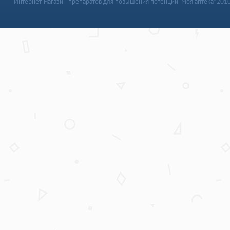
Интернет-магазин препаратов для повышения потенции “Моя аптека” 201