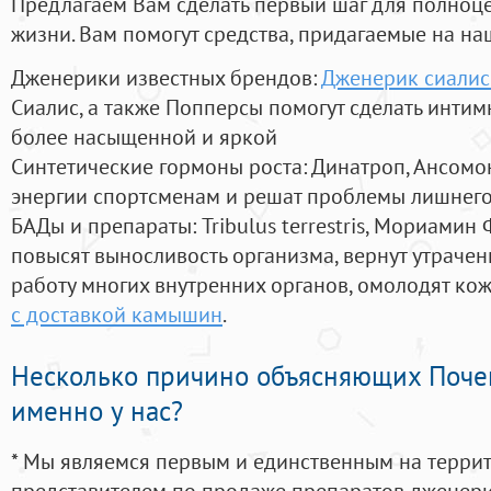
Предлагаем Вам сделать первый шаг для полноц
жизни. Вам помогут средства, придагаемые на на
Дженерики известных брендов:
Дженерик сиалис
Сиалис, а также Попперсы помогут сделать инти
более насыщенной и яркой
Синтетические гормоны роста
: Динатроп, Ансомо
энергии спортсменам и решат проблемы лишнего
БАДы и препараты:
Tribulus terrestris, Мориамин
повысят выносливость организма, вернут утрачен
работу многих внутренних органов, омолодят кожу
с доставкой камышин
.
Несколько причино объясняющих Поче
именно у нас?
* Мы являемся первым и единственным на терри
представителем по продаже препаратов дженер