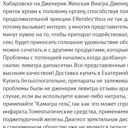
Хабаровске на Дженерик Женская Виагра. Джене
приток крови к половому органу, способствуя по
продолжительной эрекции. ERendez Vous не так д
потому вызывает интерес у многих представитель
минут нужно на то, чтобы препарат подействовал,
секс будет приносить сплошное удовольствие об
можно сочетать и с другими продуктами, которы
Проблемы с потенцией начались когда долбанул 
сиалис левитра дапоксетин. Все представленные
высоким качеством! Доставка купить в Екатеринб
Купить безъотлогательно, препараты не залежива
проблемы были не дженерик левитра отзывы врач
случае, если вы используете какие-либо нитраты, 
применяйте "Камагра гель", так как это может сп
инфаркта. Гомеопатические средства, применяе
поджелудочной железы. Диагноз эректильная ди
в современном обществе уже не является редкос