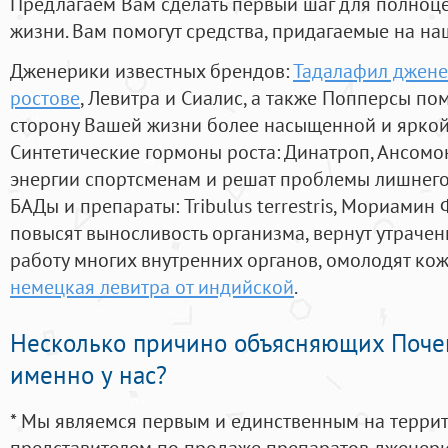
Предлагаем Вам сделать первый шаг для полноц
жизни. Вам помогут средства, придагаемые на на
Дженерики известных брендов:
Тадалафил дженер
ростове
, Левитра и Сиалис, а также Попперсы по
сторону Вашей жизни более насыщенной и ярко
Синтетические гормоны роста
: Динатроп, Ансомо
энергии спортсменам и решат проблемы лишнего
БАДы и препараты:
Tribulus terrestris, Мориамин
повысят выносливость организма, вернут утрачен
работу многих внутренних органов, омолодят кожу
немецкая левитра от индийской
.
Несколько причино объясняющих Поче
именно у нас?
* Мы являемся первым и единственным на терри
представителем по продаже препаратов дженер