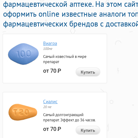
фармацевтической аптеке. На этом сай
оформить online известные аналоги то
фармацевтических брендов с доставкой
Виагра
100мг
Самый известный в мире
препарат
от 70
Р
Купить
Сиалис
20 мг
Самый долгоиграющий
препарат. Эффект до 36 часов.
от 70
Р
Купить