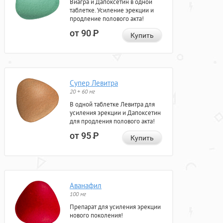
Виагра и Дапоксетин в одной
таблетке. Усиление эрекции и
продление полового акта!
от 90
Р
Купить
Супер Левитра
20 + 60 мг
В одной таблетке Левитра для
усиления эрекции и Дапоксетин
для продления полового акта!
от 95
Р
Купить
Аванафил
100 мг
Препарат для усиления эрекции
нового поколения!