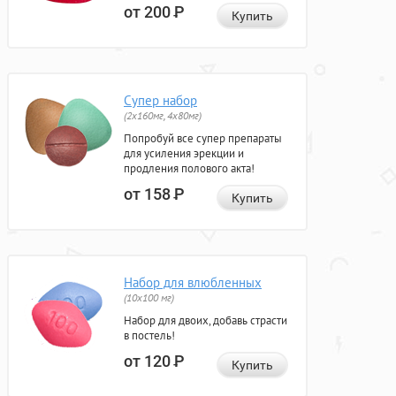
от 200
Р
Купить
Супер набор
(2х160мг, 4х80мг)
Попробуй все супер препараты
для усиления эрекции и
продления полового акта!
от 158
Р
Купить
Набор для влюбленных
(10х100 мг)
Набор для двоих, добавь страсти
в постель!
от 120
Р
Купить