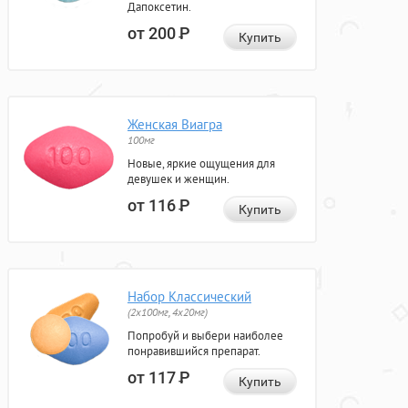
Дапоксетин.
от 200
Р
Купить
Женская Виагра
100мг
Новые, яркие ощущения для
девушек и женщин.
от 116
Р
Купить
Набор Классический
(2x100мг, 4x20мг)
Попробуй и выбери наиболее
понравившийся препарат.
от 117
Р
Купить