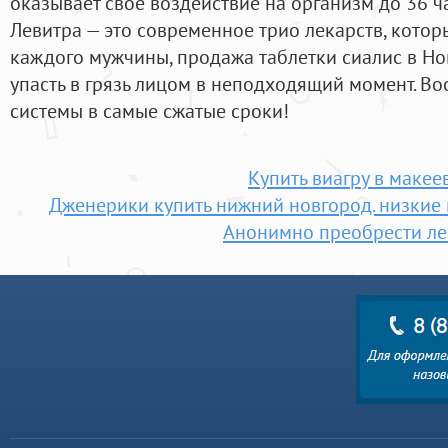
оказывает свое воздействие на организм до 36 ча
Левитра — это современное трио лекарств, котор
каждого мужчины, продажа таблетки сиалис в Но
упасть в грязь лицом в неподходящий момент. В
системы в самые сжатые сроки!
Купить виагру в макее
Дженерики купить нижний новгород. низкие 
Анонимно преобрести ле