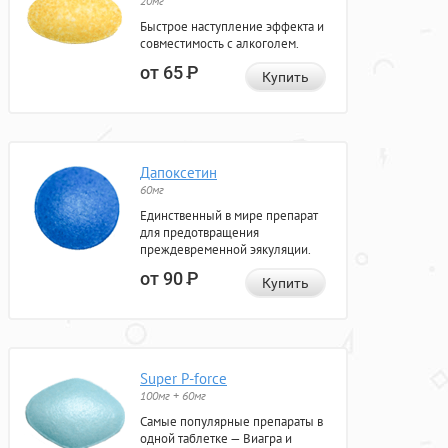
20мг
Быстрое наступление эффекта и
совместимость с алкоголем.
от 65
Р
Купить
Дапоксетин
60мг
Единственный в мире препарат
для предотвращения
преждевременной эякуляции.
от 90
Р
Купить
Super P-force
100мг + 60мг
Самые популярные препараты в
одной таблетке — Виагра и