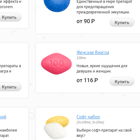
е эффекта и
Единственный в мире препарат
коголем.
для предотвращения
преждевременной эякуляции.
Купить
от 90
Р
Купить
Женская Виагра
100мг
препараты в
Новые, яркие ощущения для
агра и
девушек и женщин.
от 116
Р
Купить
Купить
кий
Софт набор
(3x100мг, 3x20мг)
 наиболее
Выбери софт-препарат на свой
арат.
вкус!