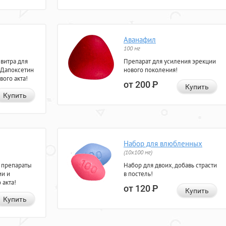
Аванафил
100 мг
евитра для
Препарат для усиления эрекции
 Дапоксетин
нового поколения!
вого акта!
от 200
Р
Купить
Купить
Набор для влюбленных
(10х100 мг)
 препараты
Набор для двоих, добавь страсти
ии и
в постель!
 акта!
от 120
Р
Купить
Купить