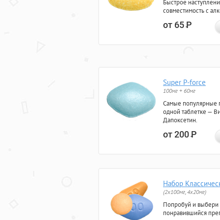
Быстрое наступлени
совместимость с ал
от 65
Р
Super P-force
100мг + 60мг
Самые популярные 
одной таблетке — Ви
Дапоксетин.
от 200
Р
Набор Классичес
(2x100мг, 4x20мг)
Попробуй и выбери
понравившийся преп