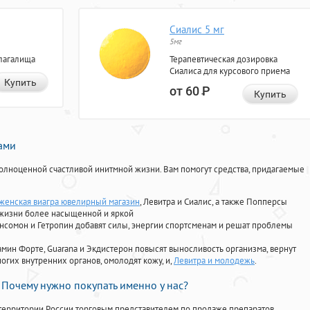
Сиалис 5 мг
5мг
лагалища
Терапевтическая дозировка
Сиалиса для курсового приема
Купить
от 60
Р
Купить
нами
олноценной счастливой инитмной жизни. Вам помогут средства, придагаемые
ь женская виагра ювелирный магазин
, Левитра и Сиалис, а также Попперсы
 жизни более насыщенной и яркой
Ансомон и Гетропин добавят силы, энергии спортсменам и решат проблемы
ориамин Форте, Guarana и Экдистерон повысят выносливость организма, вернут
огих внутренних органов, омолодят кожу, и,
Левитра и молодежь
.
Почему нужно покупать именно у нас?
территории России торговым представителем по продаже препаратов