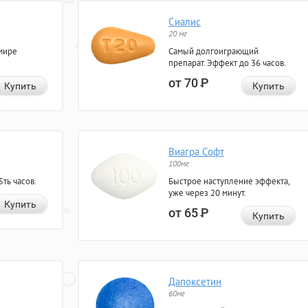
Сиалис
20 мг
мире
Самый долгоиграющий
препарат. Эффект до 36 часов.
от 70
Р
Купить
Купить
Виагра Софт
100мг
ть часов.
Быстрое наступление эффекта,
уже через 20 минут.
Купить
от 65
Р
Купить
Дапоксетин
60мг