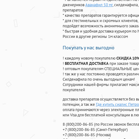
дженериков
Аванафил 50 мг
, силденафила
,
препаратов
* качество препаратов гарантируется офи
* для стестинельных и скромных клиентов,
подойдет возможность анонимныого заказа
* быстрая и удобная доставка курьером по 
России в другие регионы 1м классом
Покупать у нас выгодно
! каждому новому покупателю
СКИДКА 10
!
БЕСПЛАТНАЯ ДОСТАВКА
при заказе товар
! оптовым покупателям СПЕЦИАЛЬНЫЕ цены
! так же у нас постоянно проводятся раз
Силденафила по очень выгодным ценам!
Cотрудники нашей фирмы прилагают макси
покупателей
доставка препаратов осуществляется без в
потенции, а так же
Где купить сиалис Петр
оплата принимаются через электронные пл
или Visa для бесплатной консультации в л
8
(800
)200-86-85
(
по России звонок беспла
+7
(800
)200-86-85
(
Санкт-Петербург)
+7
(800
)200-86-85
(
Москва)