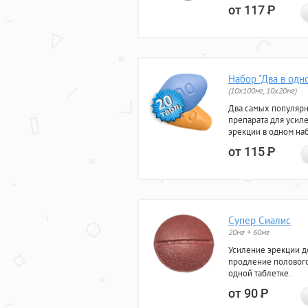
от 117
Р
Набор "Два в одн
(10x100мг, 10x20мг)
Два самых популяр
препарата для усил
эрекции в одном на
от 115
Р
Супер Сиалис
20мг + 60мг
Усиление эрекции до
продление полового
одной таблетке.
от 90
Р