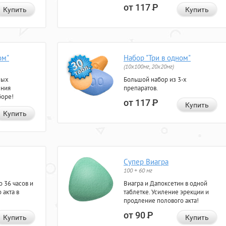
от 117
Р
Купить
Купить
ом"
Набор "Три в одном"
(10x100мг, 20x20мг)
ных
Большой набор из 3-х
ения
препаратов.
боре!
от 117
Р
Купить
Купить
Супер Виагра
100 + 60 мг
 36 часов и
Виагра и Дапоксетин в одной
 акта в
таблетке. Усиление эрекции и
продление полового акта!
от 90
Р
Купить
Купить