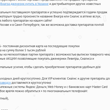
Виагра дженерик купить в Украине
и дистрибьютором других известных
циальным поставщиком препаратов и успешно подтверждается годами продаж
 которым трудно произнести название Виагра или Сиалис в аптеке вслух,
 любого препаратан на нашем сайте!
Москве и в Санкт-Петербурге, так же возможна доставка препаратов почтой
%
- постоянная дисконтная карта на последующие покупки
а на сумму более 5 тысяч рублей
 на мелкооптовые партии препарата с возможностью выписки товарного чек
личные АКЦИИ позволяющие покупать дженерики Левитры, Сиалиса и
мальные усилия, чтобы сделать приобретение препаратов удобным для
ыходных дней круглосуточно. Для VIP клиентов: Сиалис и другие препараты дл
озаводск
доставляются круглосуточно
атежные системы Яндекс Деньги, Web Money и с банковских карт Master Card
юбое время можно обратиться
»
по многоканальным телефонам:
тный),