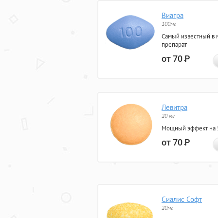
Виагра
100мг
Самый известный в 
препарат
от 70
Р
Левитра
20 мг
Мощный эффект на 5
от 70
Р
Сиалис Софт
20мг