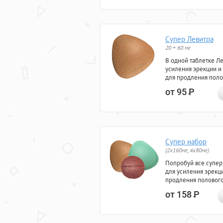
Супер Левитра
20 + 60 мг
В одной таблетке Л
усиления эрекции и
для продления поло
от 95
Р
Супер набор
(2х160мг, 4х80мг)
Попробуй все супер
для усиления эрекц
продления полового
от 158
Р