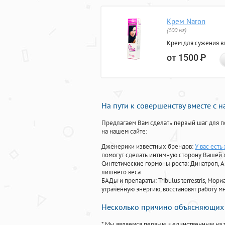
Крем Naron
(100 мг)
Крем для сужения в
от 1500
Р
На пути к совершенству вместе с 
Предлагаем Вам сделать первый шаг для п
на нашем сайте:
Дженерики известных брендов:
У вас ест
помогут сделать интимную сторону Вашей
Синтетические гормоны роста
: Динатроп, 
лишнего веса
БАДы и препараты:
Tribulus terrestris, М
утраченную энергию, восстановят работу мн
Несколько причино объясняющих 
* Мы являемся первым и единственным на 