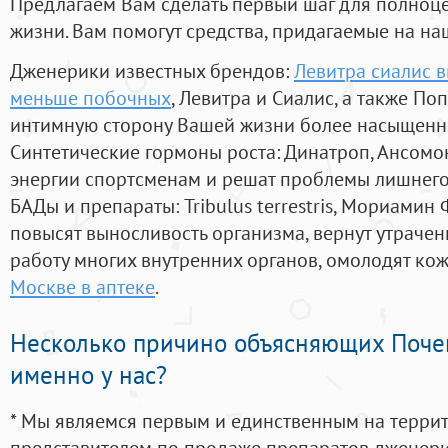
Предлагаем Вам сделать первый шаг для полноц
жизни. Вам помогут средства, придагаемые на на
Дженерики известных брендов:
Левитра сиалис в
меньше побочных
, Левитра и Сиалис, а также По
интимную сторону Вашей жизни более насыщенн
Синтетические гормоны роста
: Динатроп, Ансомо
энергии спортсменам и решат проблемы лишнего
БАДы и препараты:
Tribulus terrestris, Мориамин
повысят выносливость организма, вернут утрачен
работу многих внутренних органов, омолодят кожу
Москве в аптеке
.
Несколько причино объясняющих Поче
именно у нас?
* Мы являемся первым и единственным на терри
представителем по продаже препаратов дженер