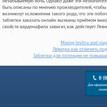
незабываемую ночь. Однако даже эти незначите
быть описаны по мнению производителей, чтобы 
возникнут осложнения такого рода, что эти побо
таблетки заказать онлайн вызваны приёмом виаг
свойств варденафила зависит, как действует Лев
Mixing levitra and via
Левитра как отличмть по
Таблетки для потенции не повыш