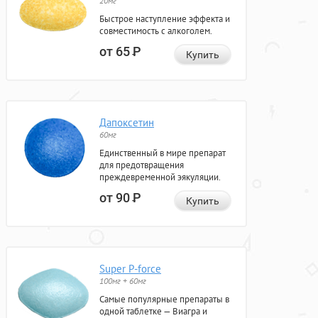
20мг
Быстрое наступление эффекта и
совместимость с алкоголем.
от 65
Р
Купить
Дапоксетин
60мг
Единственный в мире препарат
для предотвращения
преждевременной эякуляции.
от 90
Р
Купить
Super P-force
100мг + 60мг
Самые популярные препараты в
одной таблетке — Виагра и