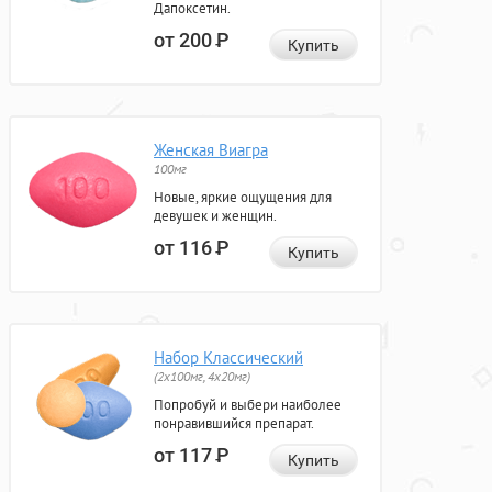
Дапоксетин.
от 200
Р
Купить
Женская Виагра
100мг
Новые, яркие ощущения для
девушек и женщин.
от 116
Р
Купить
Набор Классический
(2x100мг, 4x20мг)
Попробуй и выбери наиболее
понравившийся препарат.
от 117
Р
Купить