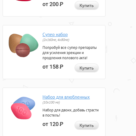
от 200
Р
Купить
Супер набор
(2х160мг, 4х80мг)
Попробуй все супер препараты
для усиления эрекции и
продления полового акта!
от 158
Р
Купить
Набор для влюбленных
(10х100 мг)
Набор для двоих, добавь страсти
в постель!
от 120
Р
Купить