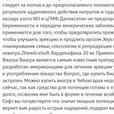
следует за полчаса до предполагаемого полового 
результате аддитивного действия нитратов и та
оксида азота NO и цГМФ. Дапоксетин не предохр
беременности и передачи венерических заболева
применяется для того, чтобы предотвратить пре
чтобы улучшить эрекцию и продлить оргазм. Херс
планирования семьи, сексологии и репродукции 
левитра.ZhewitraSoft Варденафила 20 мг. Приме
Виагра Виагра является самым известным препа
разработан американцами для лечения эрекции 
к употреблению лекарства Вопрос, где купить Виа
актуален. Можно купить виагру в Чебоксарах не
сейчас, так как средства для потенции готовы к 
долго, позволяя мне быть в форме в течение все
Софт вы почувствуете что значит мощная потенци
вернет вам радость острых ощущений, подарит в