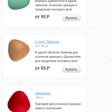
Виагра и Дапоксетин в одной
таблетке. Усиление эрекции и
продление полового акта!
от 90
Р
Купить
Супер Левитра
20 + 60 мг
В одной таблетке Левитра для
усиления эрекции и Дапоксетин
для продления полового акта!
от 95
Р
Купить
Аванафил
100 мг
Препарат для усиления эрекции
нового поколения!