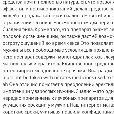
средства почти полностью натурален, что позвол
эффектов и противопоказаний, делая средство 
людей в продажа таблетки сиалис в Новосибирске
ограничений. Основным компонентом дженериков
Силденафила. Кроме того, что препарат окажет л
половой орган женщины, он также даст ей возмо
остроту ощущений во время секса. Это позволяет
мужчины все необходимые условия для появлени
него препарат содержит моногидрат лактозы, лау
магния, тальк и краситель. Единственное средств
потенциирекомендованное врачами! Виагра джене
must not be taken with nitrates medicines used to 
ah Она отлично помогает в преодолении эректи
импотенции у взрослых мужчин. Сиалис — это оди
нередко применяемых лечебных препаратов для 
улучшения эрекции у мужчин. Наш интернет-магаз
короткие сроки, учитывая правила конфиденциал