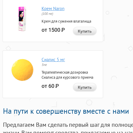
Крем Naron
(100 мг)
Крем для сужения влагалища
от 1500
Р
Купить
Сиалис 5 мг
5мг
Терапевтическая дозировка
Сиалиса для курсового приема
от 60
Р
Купить
На пути к совершенству вместе с нами
Предлагаем Вам сделать первый шаг для полноц
жизни. Вам помогут средства, придагаемые на на