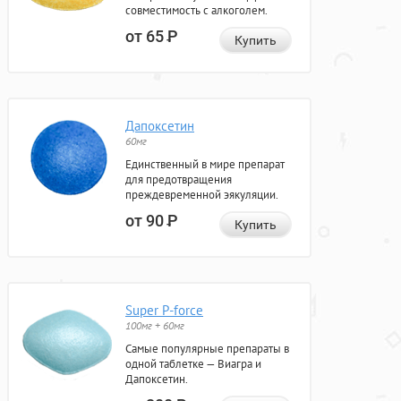
совместимость с алкоголем.
от 65
Р
Купить
Дапоксетин
60мг
Единственный в мире препарат
для предотвращения
преждевременной эякуляции.
от 90
Р
Купить
Super P-force
100мг + 60мг
Самые популярные препараты в
одной таблетке — Виагра и
Дапоксетин.