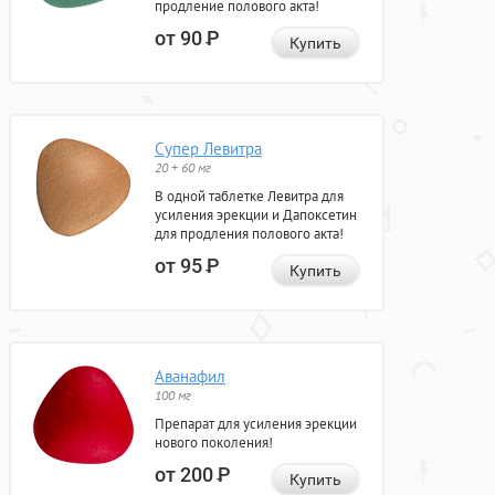
продление полового акта!
от 90
Р
Купить
Супер Левитра
20 + 60 мг
В одной таблетке Левитра для
усиления эрекции и Дапоксетин
для продления полового акта!
от 95
Р
Купить
Аванафил
100 мг
Препарат для усиления эрекции
нового поколения!
от 200
Р
Купить