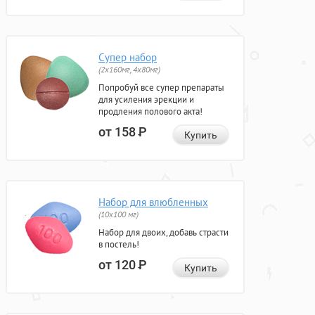
Супер набор
(2х160мг, 4х80мг)
Попробуй все супер препараты
для усиления эрекции и
продления полового акта!
от 158
Р
Купить
Набор для влюбленных
(10х100 мг)
Набор для двоих, добавь страсти
в постель!
от 120
Р
Купить