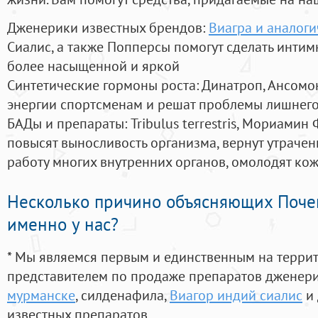
Дженерики известных брендов:
Виагра и аналог
Сиалис, а также Попперсы помогут сделать инти
более насыщенной и яркой
Синтетические гормоны роста
: Динатроп, Ансомо
энергии спортсменам и решат проблемы лишнего
БАДы и препараты:
Tribulus terrestris, Мориамин
повысят выносливость организма, вернут утрачен
работу многих внутренних органов, омолодят кожу
Несколько причино объясняющих Поче
именно у нас?
* Мы являемся первым и единственным на терри
представителем по продаже препаратов дженер
мурманске
, силденафила
,
Виагор индий сиалис
и 
известных препаратов