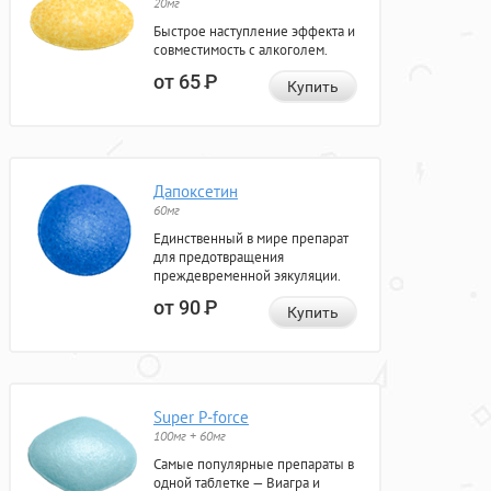
20мг
Быстрое наступление эффекта и
совместимость с алкоголем.
от 65
Р
Купить
Дапоксетин
60мг
Единственный в мире препарат
для предотвращения
преждевременной эякуляции.
от 90
Р
Купить
Super P-force
100мг + 60мг
Самые популярные препараты в
одной таблетке — Виагра и