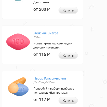
Дапоксетин.
от 200
Р
Купить
Женская Виагра
100мг
Новые, яркие ощущения для
девушек и женщин.
от 116
Р
Купить
Набор Классический
(2x100мг, 4x20мг)
Попробуй и выбери наиболее
понравившийся препарат.
от 117
Р
Купить