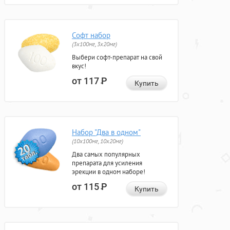
Софт набор
(3x100мг, 3x20мг)
Выбери софт-препарат на свой
вкус!
от 117
Р
Купить
Набор "Два в одном"
(10x100мг, 10x20мг)
Два самых популярных
препарата для усиления
эрекции в одном наборе!
от 115
Р
Купить