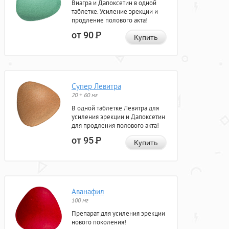
Виагра и Дапоксетин в одной
таблетке. Усиление эрекции и
продление полового акта!
от 90
Р
Купить
Супер Левитра
20 + 60 мг
В одной таблетке Левитра для
усиления эрекции и Дапоксетин
для продления полового акта!
от 95
Р
Купить
Аванафил
100 мг
Препарат для усиления эрекции
нового поколения!