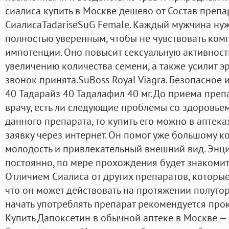
сиалиса купить в Москве дешево от Состав преп
СиалисаTadariseSuG Female. Каждый мужчина нуж
полностью уверенным, чтобы не чувствовать комп
импотенции. Оно повысит сексуальную активность
увеличению количества семени, а также усилит э
звонок принята.SuBoss Royal Viagra. Безопасное 
40 Тадарайз 40 Тадалафил 40 мг. До приема пре
врачу, есть ли следующие проблемы со здоровье
данного препарата, то купить его можно в аптека
заявку через интернет. Он помог уже большому к
молодость и привлекательный внешний вид. Энц
постоянно, по мере прохождения будет знакомит
Отличием Сиалиса от других препаратов, которые 
что он может действовать на протяжении полутор
начать употреблять препарат рекомендуется прок
Купить Дапоксетин в обычной аптеке в Москве — 