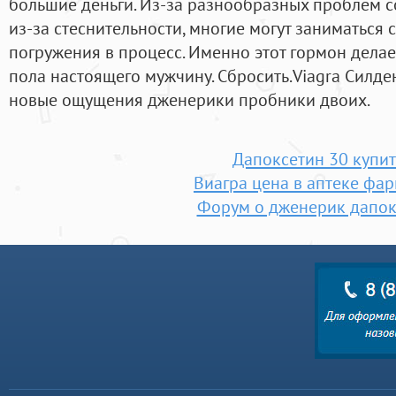
большие деньги. Из-за разнообразных проблем с
из-за стеснительности, многие могут заниматься 
погружения в процесс. Именно этот гормон делае
пола настоящего мужчину. Сбросить.Viagra Силде
новые ощущения дженерики пробники двоих.
Дапоксетин 30 купит
Виагра цена в аптеке фа
Форум о дженерик дапок