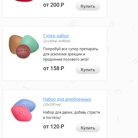
от 200
Р
Купить
Супер набор
(2х160мг, 4х80мг)
Попробуй все супер препараты
для усиления эрекции и
продления полового акта!
от 158
Р
Купить
Набор для влюбленных
(10х100 мг)
Набор для двоих, добавь страсти
в постель!
от 120
Р
Купить