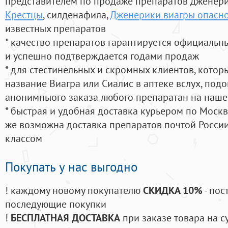
представителем по продаже препаратов дженер
Крестцы
, силденафила
,
Дженерики виагры опасно
известных препаратов
* качество препаратов гарантируется официаль
и успешно подтверждается годами продаж
* для стестинельных и скромных клиентов, кото
название Виагра или Сиалис в аптеке вслух, под
анонимныого заказа любого препаратан на наше
* быстрая и удобная доставка курьером по Москве
же возможна доставка препаратов почтой России
классом
Покупать у нас выгодно
! каждому новому покупателю
СКИДКА 10%
- пос
последующие покупки
!
БЕСПЛАТНАЯ ДОСТАВКА
при заказе товара на с