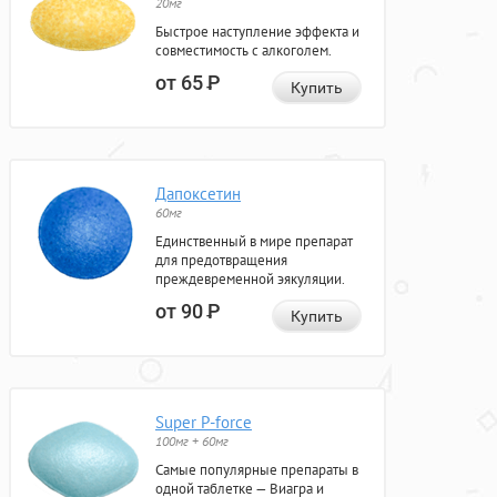
20мг
Быстрое наступление эффекта и
совместимость с алкоголем.
от 65
Р
Купить
Дапоксетин
60мг
Единственный в мире препарат
для предотвращения
преждевременной эякуляции.
от 90
Р
Купить
Super P-force
100мг + 60мг
Самые популярные препараты в
одной таблетке — Виагра и