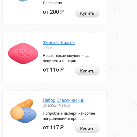
Дапоксетин.
от 200
Р
Купить
Женская Виагра
100мг
Новые, яркие ощущения для
девушек и женщин.
от 116
Р
Купить
Набор Классический
(2x100мг, 4x20мг)
Попробуй и выбери наиболее
понравившийся препарат.
от 117
Р
Купить