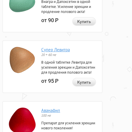
Виагра и Дапоксетин в одной
таблетке. Усиление эрекции и
продление полового акта!
от 90
Р
Купить
Супер Левитра
20 + 60 мг
В одной таблетке Левитра для
усиления эрекции и Дапоксетин
для продления полового акта!
от 95
Р
Купить
Аванафил
100 мг
Препарат для усиления эрекции
нового поколения!