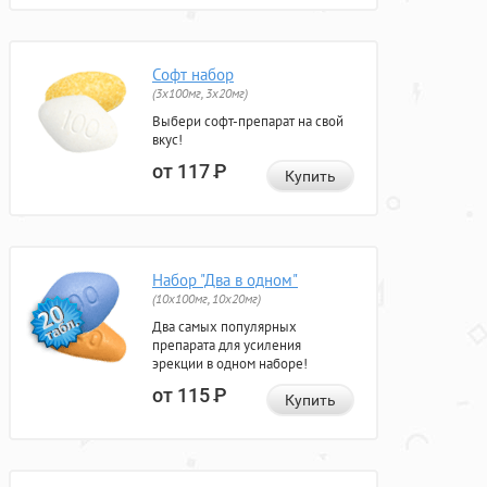
Софт набор
(3x100мг, 3x20мг)
Выбери софт-препарат на свой
вкус!
от 117
Р
Купить
Набор "Два в одном"
(10x100мг, 10x20мг)
Два самых популярных
препарата для усиления
эрекции в одном наборе!
от 115
Р
Купить