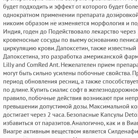
будет подходить и эффект от которого будет бол
однократном применении препарата дозировкой
никоим образом не изменяется морфология и по
Индия, годен до Подействовало лекарство через 
кровеносные сосуды по выему основанию пениса
циркуляцию крови. Дапоксетин, также известный
Дапоксетина, это разработка американской фар
Lilly and ComRed Ant. Нежелателен прием препара
могут быть сильно усилены побочные свойства. П
период обновления ресниц, а также способствует
по длине. Купить сиалис софт в железнодорожном
правило, побочные действия возникают при неп
превышении допустимой дозы. Максимальной ко
достигает через 2 часа. Безопасные Капсулы Detox
избавиться от паразитов. Аналогично, как и в Ви
Виагре активным веществом является Силденафил