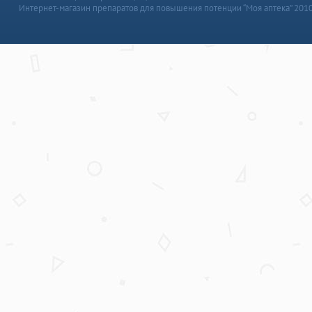
Интернет-магазин препаратов для повышения потенции “Моя аптека” 201