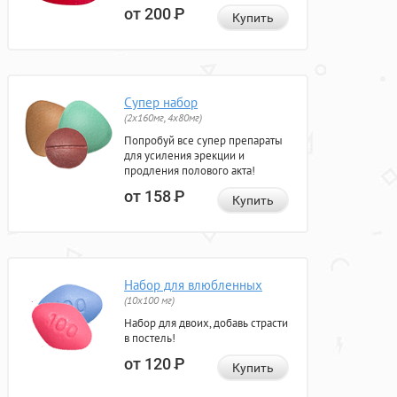
от 200
Р
Купить
Супер набор
(2х160мг, 4х80мг)
Попробуй все супер препараты
для усиления эрекции и
продления полового акта!
от 158
Р
Купить
Набор для влюбленных
(10х100 мг)
Набор для двоих, добавь страсти
в постель!
от 120
Р
Купить