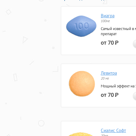
Виагра
100мг
Самый известный в 
препарат
от 70
Р
Левитра
20 мг
Мощный эффект на 5
от 70
Р
Сиалис Софт
20мг