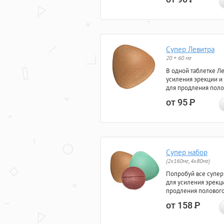
Супер Левитра
20 + 60 мг
В одной таблетке Л
усиления эрекции и
для продления поло
от 95
Р
Супер набор
(2х160мг, 4х80мг)
Попробуй все супер
для усиления эрекц
продления полового
от 158
Р