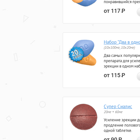
понравившийся преп
от 117
Р
Набор "Два в одн
(10x100мг, 10x20мг)
Два самых популяр
препарата для усил
эрекции в одном на
от 115
Р
Супер Сиалис
20мг + 60мг
Усиление эрекции до
продление полового
одной таблетке.
от 90
Р