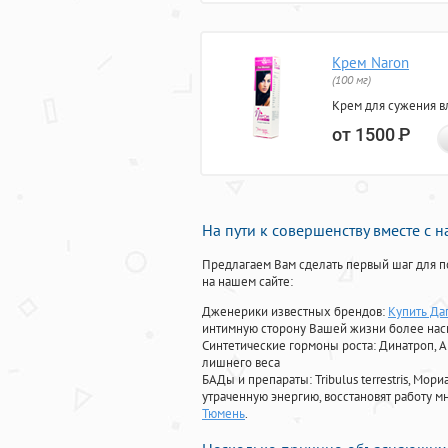
Крем Naron
(100 мг)
Крем для сужения в
от 1500
Р
На пути к совершенству вместе с 
Предлагаем Вам сделать первый шаг для п
на нашем сайте:
Дженерики известных брендов:
Купить Да
интимную сторону Вашей жизни более на
Синтетические гормоны роста
: Динатроп, 
лишнего веса
БАДы и препараты:
Tribulus terrestris, М
утраченную энергию, восстановят работу мн
Тюмень
.