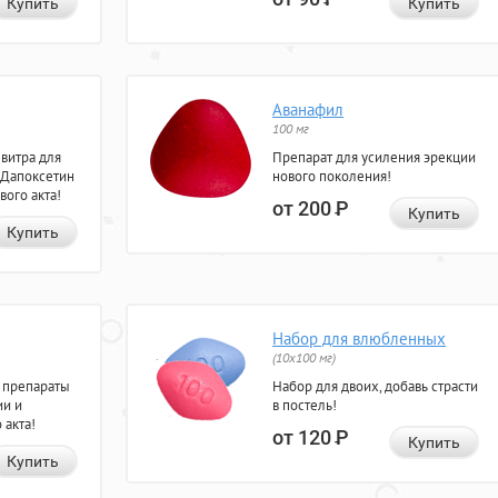
Купить
Купить
Аванафил
100 мг
евитра для
Препарат для усиления эрекции
 Дапоксетин
нового поколения!
вого акта!
от 200
Р
Купить
Купить
Набор для влюбленных
(10х100 мг)
 препараты
Набор для двоих, добавь страсти
ии и
в постель!
 акта!
от 120
Р
Купить
Купить