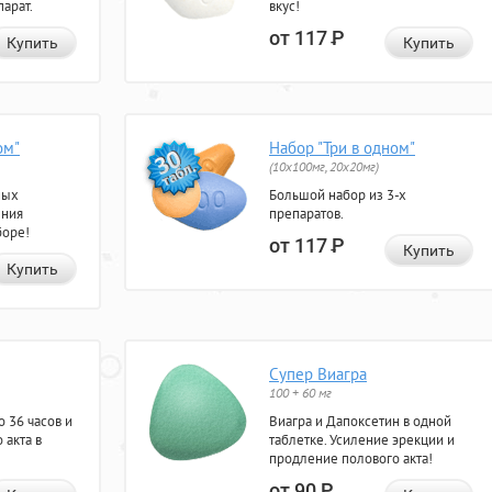
арат.
вкус!
от 117
Р
Купить
Купить
ом"
Набор "Три в одном"
(10x100мг, 20x20мг)
ных
Большой набор из 3-х
ения
препаратов.
боре!
от 117
Р
Купить
Купить
Супер Виагра
100 + 60 мг
 36 часов и
Виагра и Дапоксетин в одной
 акта в
таблетке. Усиление эрекции и
продление полового акта!
от 90
Р