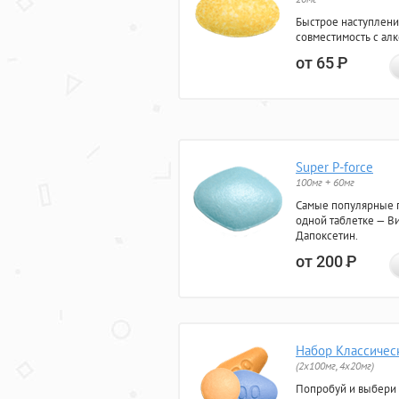
Быстрое наступлени
совместимость с ал
от 65
Р
Super P-force
100мг + 60мг
Самые популярные 
одной таблетке — Ви
Дапоксетин.
от 200
Р
Набор Классичес
(2x100мг, 4x20мг)
Попробуй и выбери