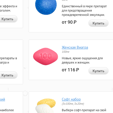
е эффекта и
Единственный в мире препарат
коголем.
для предотвращения
преждевременной эякуляции.
Купить
от 90
Р
Купить
Женская Виагра
100мг
препараты в
Новые, яркие ощущения для
агра и
девушек и женщин.
от 116
Р
Купить
Купить
кий
Софт набор
(3x100мг, 3x20мг)
 наиболее
Выбери софт-препарат на свой