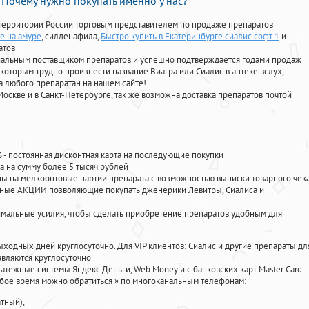
Почему нужно покупать именно у нас?
территории России торговым представителем по продаже препаратов
е на амуре
, силденафила
,
Быстро купить в Екатеринбурге сиалис софт 1
и
атов
циальным поставщиком препаратов и успешно подтверждается годами продаж
 которым трудно произнести название Виагра или Сиалис в аптеке вслух,
 любого препаратан на нашем сайте!
Москве и в Санкт-Петербурге, так же возможна доставка препаратов почтой
%
- постоянная дисконтная карта на последующие покупки
а на сумму более 5 тысяч рублей
 на мелкооптовые партии препарата с возможностью выписки товарного чек
личные АКЦИИ позволяющие покупать дженерики Левитры, Сиалиса и
мальные усилия, чтобы сделать приобретение препаратов удобным для
ыходных дней круглосуточно. Для VIP клиентов: Сиалис и другие препараты дл
вляются круглосуточно
атежные системы Яндекс Деньги, Web Money и с банковских карт Master Card
юбое время можно обратиться
»
по многоканальным телефонам:
тный),