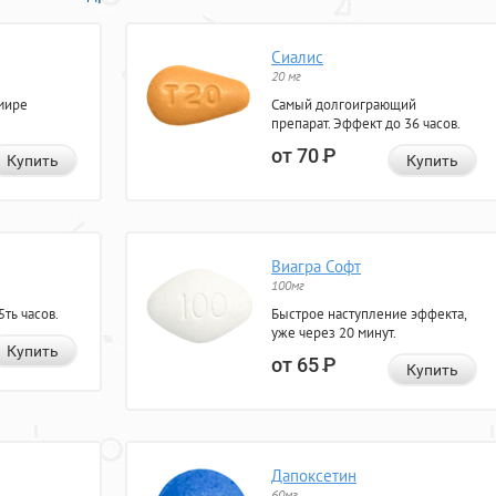
Сиалис
20 мг
мире
Самый долгоиграющий
препарат. Эффект до 36 часов.
от 70
Р
Купить
Купить
Виагра Софт
100мг
ть часов.
Быстрое наступление эффекта,
уже через 20 минут.
Купить
от 65
Р
Купить
Дапоксетин
60мг