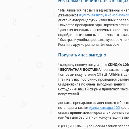
Несколько причино объясняющих 
* Мы являемся первым и единственным на 
дженериков
Купить левитру в комсомольск
дистрибьютором других известных препар
* качество препаратов гарантируется офи
* для стестинельных и скромных клиентов,
подойдет возможность анонимныого заказа
* быстрая и удобная доставка курьером по 
России в другие регионы 1м классом
Покупать у нас выгодно
! каждому новому покупателю
СКИДКА 10
!
БЕСПЛАТНАЯ ДОСТАВКА
при заказе товар
! оптовым покупателям СПЕЦИАЛЬНЫЕ цены
! так же у нас постоянно проводятся раз
Силденафила по очень выгодным ценам!
Cотрудники нашей фирмы прилагают макси
покупателей
доставка препаратов осуществляется без в
потенции, а так же
Ajanta kamagra 100
доста
оплата принимаются через электронные пл
или Visa для бесплатной консультации в л
8
(800
)200-86-85
(
по России звонок беспла