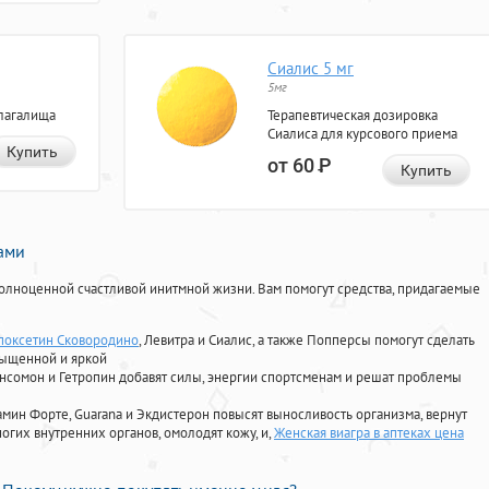
Сиалис 5 мг
5мг
лагалища
Терапевтическая дозировка
Сиалиса для курсового приема
Купить
от 60
Р
Купить
нами
олноценной счастливой инитмной жизни. Вам помогут средства, придагаемые
поксетин Сковородино
, Левитра и Сиалис, а также Попперсы помогут сделать
сыщенной и яркой
Ансомон и Гетропин добавят силы, энергии спортсменам и решат проблемы
ориамин Форте, Guarana и Экдистерон повысят выносливость организма, вернут
огих внутренних органов, омолодят кожу, и,
Женская виагра в аптеках цена