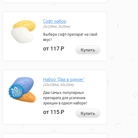
Софт набор
(3x100мг, 3x20мг)
Выбери софт-препарат на свой
вкус!
от 117
Р
Купить
Набор "Два в одном"
(10x100мг, 10x20мг)
Два самых популярных
препарата для усиления
эрекции в одном наборе!
от 115
Р
Купить