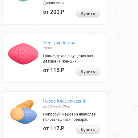
Дапоксетин.
от 200
Р
Купить
Женская Виагра
100мг
Новые, яркие ощущения для
девушек и женщин.
от 116
Р
Купить
Набор Классический
(2x100мг, 4x20мг)
Попробуй и выбери наиболее
понравившийся препарат.
от 117
Р
Купить