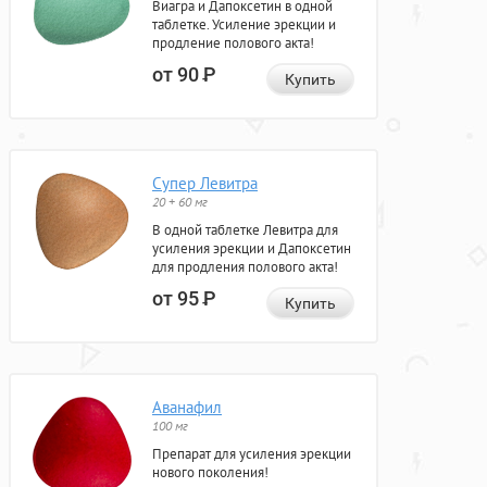
Виагра и Дапоксетин в одной
таблетке. Усиление эрекции и
продление полового акта!
от 90
Р
Купить
Супер Левитра
20 + 60 мг
В одной таблетке Левитра для
усиления эрекции и Дапоксетин
для продления полового акта!
от 95
Р
Купить
Аванафил
100 мг
Препарат для усиления эрекции
нового поколения!