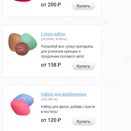
от 200
Р
Купить
Супер набор
(2х160мг, 4х80мг)
Попробуй все супер препараты
для усиления эрекции и
продления полового акта!
от 158
Р
Купить
Набор для влюбленных
(10х100 мг)
Набор для двоих, добавь страсти
в постель!
от 120
Р
Купить