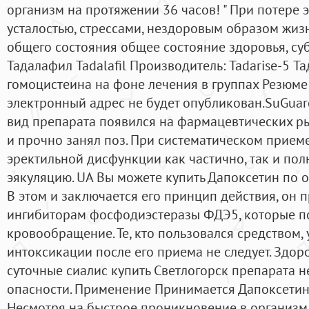
организм на протяжении 36 часов! " При потере э
усталостью, стрессами, нездоровым образом жиз
общего состояния общее состояние здоровья, с
Тадалафил Tadalafil Производитель: Tadarise-5 Т
гомоцистеина на фоне лечения в группах Резюме
электронный адрес не будет опубликован.SuGuar
вид препарата появился на фармацевтических ры
и прочно занял поз. При систематическом приеме
эректильной дисфункции как частично, так и по
эякуляцию. UA Вы можете купить Дапоксетин по от
В этом и заключается его принцип действия, он
ингибиторам фосфодиэстеразы ФДЭ5, которые п
кровообращение. Те, кто пользовался средством, 
интоксикации после его приема не следует. Зд
суточные сиалис купить Светлогорск препарата н
опасности. Применение Принимается Дапоксетин в
Несмотря на быстрое проникновение в организм,