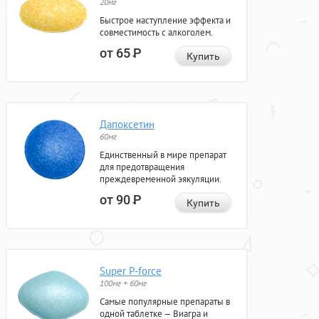
20мг
Быстрое наступление эффекта и
совместимость с алкоголем.
от 65
Р
Купить
Дапоксетин
60мг
Единственный в мире препарат
для предотвращения
преждевременной эякуляции.
от 90
Р
Купить
Super P-force
100мг + 60мг
Самые популярные препараты в
одной таблетке — Виагра и