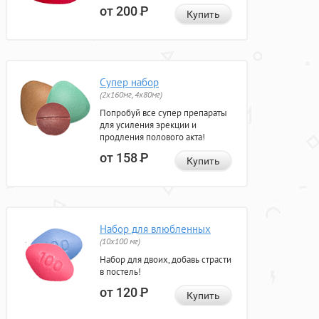
от 200
Р
Купить
Супер набор
(2х160мг, 4х80мг)
Попробуй все супер препараты
для усиления эрекции и
продления полового акта!
от 158
Р
Купить
Набор для влюбленных
(10х100 мг)
Набор для двоих, добавь страсти
в постель!
от 120
Р
Купить