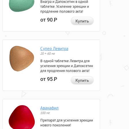
Виагра и Дапоксетин в одной
таблетке. Усиление эрекции и
продление полового акта!
от 90
Р
Купить
Супер Левитра
20 + 60 мг
В одной таблетке Левитра для
усиления эрекции и Дапоксетин
для продления полового акта!
от 95
Р
Купить
Аванафил
100 мг
Препарат для усиления эрекции
нового поколения!