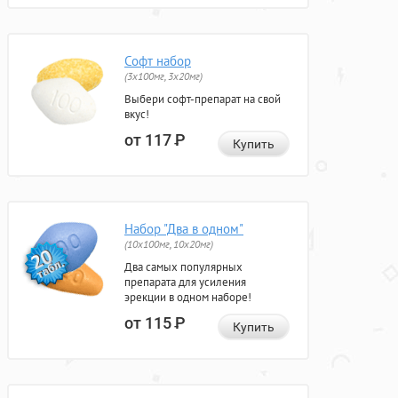
Софт набор
(3x100мг, 3x20мг)
Выбери софт-препарат на свой
вкус!
от 117
Р
Купить
Набор "Два в одном"
(10x100мг, 10x20мг)
Два самых популярных
препарата для усиления
эрекции в одном наборе!
от 115
Р
Купить