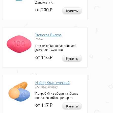
Дапоксетин.
от 200
Р
Купить
Женская Виагра
100мг
Новые, яркие ощущения для
девушек и женщин.
от 116
Р
Купить
Набор Классический
(2x100мг, 4x20мг)
Попробуй и выбери наиболее
понравившийся препарат.
от 117
Р
Купить