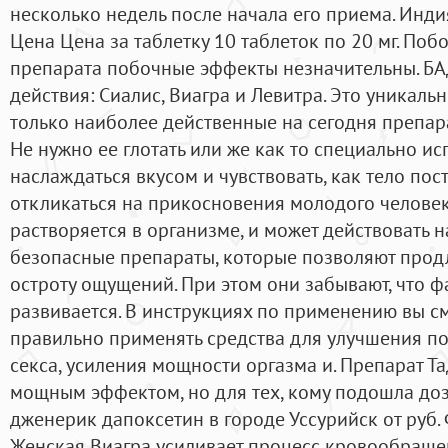
несколько недель после начала его приема. Индия
Цена Цена за таблетку 10 таблеток по 20 мг. Поб
препарата побочные эффекты незначительны. Б
действия: Сиалис, Виагра и Левитра. Это уникаль
только наиболее действенные на сегодня препар
Не нужно ее глотать или же как то специально ис
наслаждаться вкусом и чувствовать, как тело пос
откликаться на прикосновения молодого человек
растворяется в организме, и может действовать н
безопасные препараты, которые позволяют продл
остроту ощущений. При этом они забывают, что 
развивается. В инструкциях по применению вы с
правильно применять средства для улучшения п
секса, усиления мощности оргазма и. Препарат Т
мощным эффектом, но для тех, кому подошла дози
дженерик дапоксетин в городе Уссурийск от руб
Женская Виагра усиливает процесс кровообращен