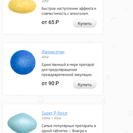
20мг
Быстрое наступление эффекта и
совместимость с алкоголем.
от 65
Р
Купить
Дапоксетин
60мг
Единственный в мире препарат
для предотвращения
преждевременной эякуляции.
от 90
Р
Купить
Super P-force
100мг + 60мг
Самые популярные препараты в
одной таблетке — Виагра и