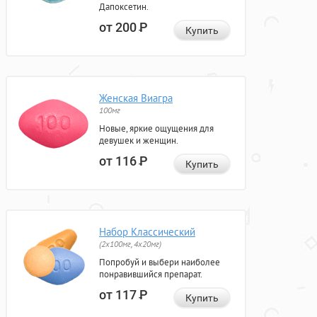
Дапоксетин.
от 200
Р
Купить
Женская Виагра
100мг
Новые, яркие ощущения для
девушек и женщин.
от 116
Р
Купить
Набор Классический
(2x100мг, 4x20мг)
Попробуй и выбери наиболее
понравившийся препарат.
от 117
Р
Купить