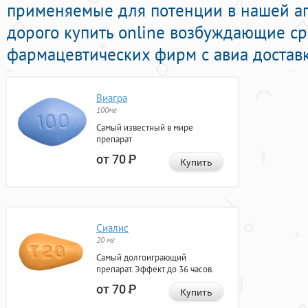
применяемые для потенции в нашей апт
дорого купить online возбуждающие ср
фармацевтических фирм с авиа доставк
Виагра
100мг
Самый известный в мире
препарат
от 70
Р
Купить
Сиалис
20 мг
Самый долгоиграющий
препарат. Эффект до 36 часов.
от 70
Р
Купить