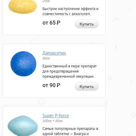
20мг
Быстрое наступление эффекта и
совместимость с алкоголем.
от 65
Р
Купить
Дапоксетин
60мг
Единственный в мире препарат
для предотвращения
преждевременной эякуляции.
от 90
Р
Купить
Super P-force
100мг + 60мг
Самые популярные препараты в
одной таблетке — Виагра и