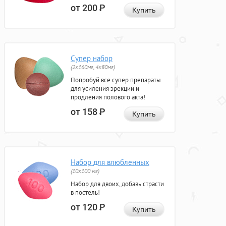
от 200
Р
Купить
Супер набор
(2х160мг, 4х80мг)
Попробуй все супер препараты
для усиления эрекции и
продления полового акта!
от 158
Р
Купить
Набор для влюбленных
(10х100 мг)
Набор для двоих, добавь страсти
в постель!
от 120
Р
Купить