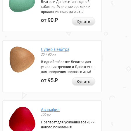
Виагра и Дапоксетин в одной
таблетке. Усиление эрекции и
продление полового акта!
от 90
Р
Купить
Супер Левитра
20 + 60 мг
В одной таблетке Левитра для
усиления эрекции и Дапоксетин
для продления полового акта!
от 95
Р
Купить
Аванафил
100 мг
Препарат для усиления эрекции
нового поколения!