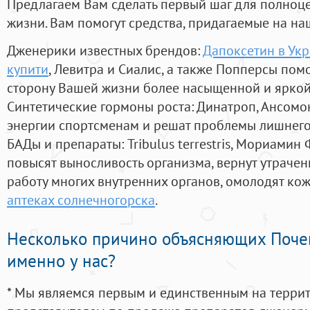
Предлагаем Вам сделать первый шаг для полноц
жизни. Вам помогут средства, придагаемые на на
Дженерики известных брендов:
Дапоксетин в Укра
купити
, Левитра и Сиалис, а также Попперсы пом
сторону Вашей жизни более насыщенной и ярко
Синтетические гормоны роста
: Динатроп, Ансомо
энергии спортсменам и решат проблемы лишнего
БАДы и препараты:
Tribulus terrestris, Мориамин
повысят выносливость организма, вернут утрачен
работу многих внутренних органов, омолодят кожу
аптеках солнечногорска
.
Несколько причино объясняющих Поче
именно у нас?
* Мы являемся первым и единственным на терри