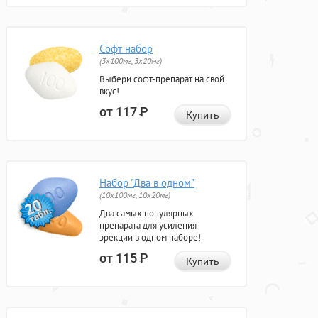
Софт набор
(3x100мг, 3x20мг)
Выбери софт-препарат на свой
вкус!
от 117
Р
Купить
Набор "Два в одном"
(10x100мг, 10x20мг)
Два самых популярных
препарата для усиления
эрекции в одном наборе!
от 115
Р
Купить