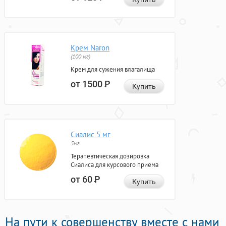
Крем Naron
(100 мг)
Крем для сужения влагалища
от 1500
Р
Купить
Сиалис 5 мг
5мг
Терапевтическая дозировка
Сиалиса для курсового приема
от 60
Р
Купить
На пути к совершенству вместе с нами