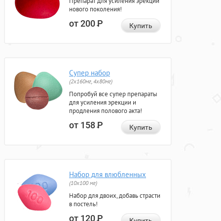
Препарат для усиления эрекции
нового поколения!
от 200
Р
Купить
Супер набор
(2х160мг, 4х80мг)
Попробуй все супер препараты
для усиления эрекции и
продления полового акта!
от 158
Р
Купить
Набор для влюбленных
(10х100 мг)
Набор для двоих, добавь страсти
в постель!
от 120
Р
Купить