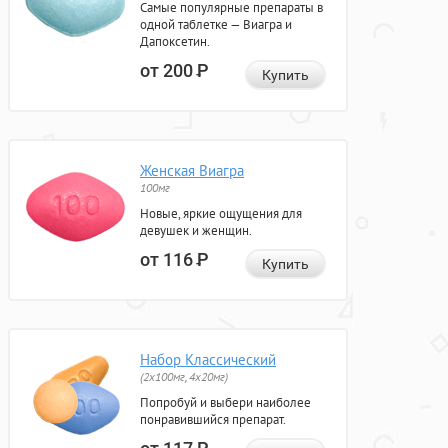
Самые популярные препараты в
одной таблетке — Виагра и
Дапоксетин.
от 200
Р
Купить
Женская Виагра
100мг
Новые, яркие ощущения для
девушек и женщин.
от 116
Р
Купить
Набор Классический
(2x100мг, 4x20мг)
Попробуй и выбери наиболее
понравившийся препарат.