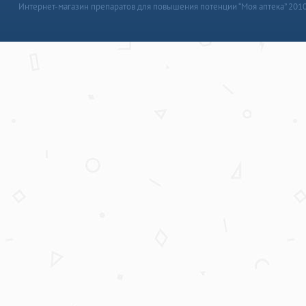
Интернет-магазин препаратов для повышения потенции “Моя аптека” 201