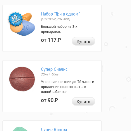
Набор "Три в одном"
(10x100мг, 20x20мг)
Большой набор из 3-х
препаратов.
от 117
Р
Купить
Супер Сиалис
20мг + 60мг
Усиление эрекции до 36 часов и
продление полового акта в
одной таблетке.
от 90
Р
Купить
Супер Виагра