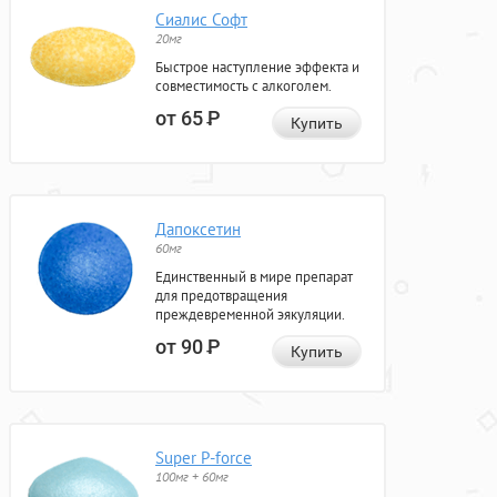
Сиалис Софт
20мг
Быстрое наступление эффекта и
совместимость с алкоголем.
от 65
Р
Купить
Дапоксетин
60мг
Единственный в мире препарат
для предотвращения
преждевременной эякуляции.
от 90
Р
Купить
Super P-force
100мг + 60мг