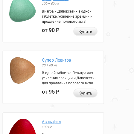
100 + 60 мг
Виагра и Дапоксетин в одной
таблетке. Усиление эрекции и
продление полового акта!
от 90
Р
Купить
Супер Левитра
20 + 60 мг
В одной таблетке Левитра для
усиления эрекции и Дапоксетин
для продления полового акта!
от 95
Р
Купить
Аванафил
100 мг