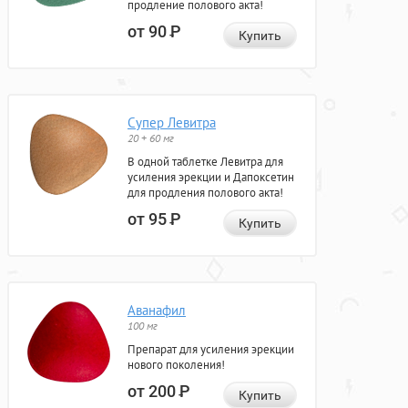
продление полового акта!
от 90
Р
Купить
Супер Левитра
20 + 60 мг
В одной таблетке Левитра для
усиления эрекции и Дапоксетин
для продления полового акта!
от 95
Р
Купить
Аванафил
100 мг
Препарат для усиления эрекции
нового поколения!
от 200
Р
Купить