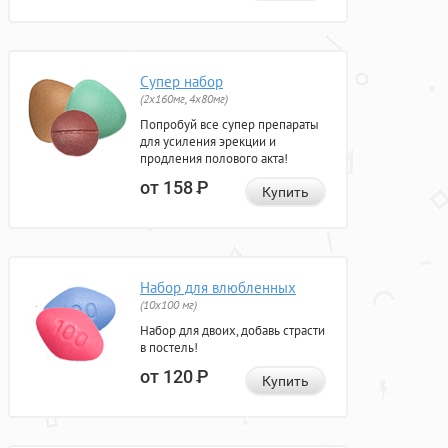
Супер набор
(2х160мг, 4х80мг)
Попробуй все супер препараты
для усиления эрекции и
продления полового акта!
от 158
Р
Купить
Набор для влюбленных
(10х100 мг)
Набор для двоих, добавь страсти
в постель!
от 120
Р
Купить