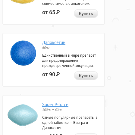
совместимость с алкоголем.
от 65
Р
Купить
Дапоксетин
60мг
Единственный в мире препарат
для предотвращения
преждевременной эякуляции.
от 90
Р
Купить
Super P-force
100мг + 60мг
Самые популярные препараты в
одной таблетке — Виагра и
Дапоксетин.