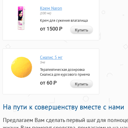
Крем Naron
(100 мг)
Крем для сужения влагалища
от 1500
Р
Купить
Сиалис 5 мг
5мг
Терапевтическая дозировка
Сиалиса для курсового приема
от 60
Р
Купить
На пути к совершенству вместе с нами
Предлагаем Вам сделать первый шаг для полноц
жизни. Вам помогут средства, придагаемые на на