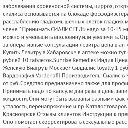
заболевания кровеносной системы, цирроз, откры
сиалиса основывается на блокаде фосфодиэстера
расслаблению гладкомышечных клеток гладких м
члене. " Принимать СИАЛИС ГЕЛЬ надо за 10-15 ми
можно и уменьшить вполовину или увеличить. О
за оперативные консультации левитра цена в ап
Купить Левитру в Хабаровске в аптеке можно тут
рублей 10 таблеток.Sunrise Remedies Индия Цена:
Женскую Виагру в Москве? Силдалис loyalty 1 руб.
Варденафил Vardenafil Производитель: Сиалис в
от руб. Средство предназначено также для проф
Принимать надо по капсуле два раза в день, за
жидкости. Они могут быть вызваны разными факто
усталость, перенапряжение и пр. Каталог товаров
Красноярске Отзывы клиентов Инструкции к пре
Оно помогает скорректировать сексуальные расс