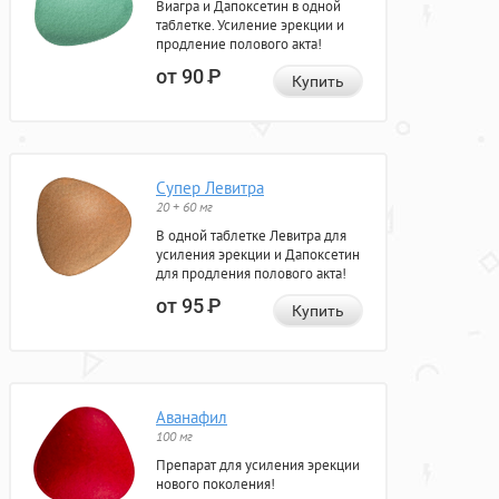
Виагра и Дапоксетин в одной
таблетке. Усиление эрекции и
продление полового акта!
от 90
Р
Купить
Супер Левитра
20 + 60 мг
В одной таблетке Левитра для
усиления эрекции и Дапоксетин
для продления полового акта!
от 95
Р
Купить
Аванафил
100 мг
Препарат для усиления эрекции
нового поколения!