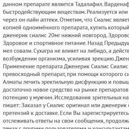
данном препарате является Тадалафил. Варденафи
быстродействующим веществам. Реализуется или 
через он-лайн аптеки. Отметим, что Сиалис явля
копией одноимённого препарата, купить который
дженерик сиалис 20мг нижний новгород. Здоров
Здоровое и спортивное питание. Назад Предыдуща
мел совали. Сухагра не влияет на либидо, а дейс
возбуждении организма, усиливая эрекцию. Джен
Применение препарата Дженерик Сиалис Сиалис 
превосходный препарат, при помощи которого си
Алматы лечить эректильную дисфункцию и повыша
достаточно новое средство на рынке препарато
потенцию у мужчин. Исследования зрительных на
пишет: Заказал у Сиалис оригинал или дженерик 
претензий к доставке. Если Вы зарегистрируетес
отслеживать ответы на свои сообщения, продолж
темах с другими пользователями и консультантам