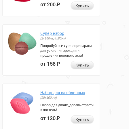
от 200
Р
Купить
Супер набор
(2х160мг, 4х80мг)
Попробуй все супер препараты
для усиления эрекции и
продления полового акта!
от 158
Р
Купить
Набор для влюбленных
(10х100 мг)
Набор для двоих, добавь страсти
в постель!
от 120
Р
Купить