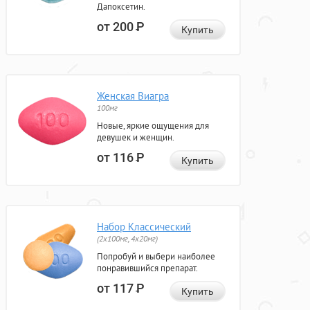
Дапоксетин.
от 200
Р
Купить
Женская Виагра
100мг
Новые, яркие ощущения для
девушек и женщин.
от 116
Р
Купить
Набор Классический
(2x100мг, 4x20мг)
Попробуй и выбери наиболее
понравившийся препарат.
от 117
Р
Купить