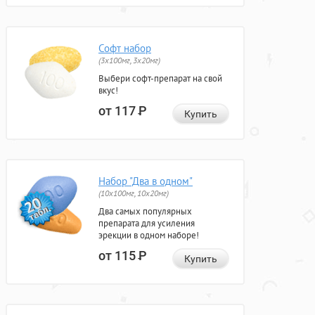
Софт набор
(3x100мг, 3x20мг)
Выбери софт-препарат на свой
вкус!
от 117
Р
Купить
Набор "Два в одном"
(10x100мг, 10x20мг)
Два самых популярных
препарата для усиления
эрекции в одном наборе!
от 115
Р
Купить