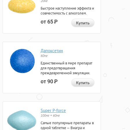
20мг
Быстрое наступление эффекта и
совместимость с алкоголем.
от 65
Р
Купить
Дапоксетин
60мг
Единственный в мире препарат
для предотвращения
преждевременной эякуляции.
от 90
Р
Купить
Super P-force
100мг + 60мг
Самые популярные препараты в
одной таблетке — Виагра и