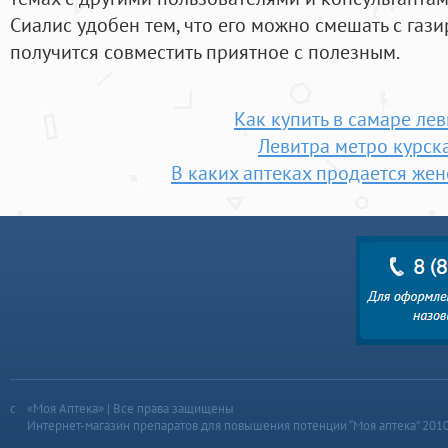
Сиалис удобен тем, что его можно смешать с газ
получится совместить приятное с полезным.
Как купить в самаре ле
Левитра метро курск
В каких аптеках продается жен
«Моя Аптека» | Все права защищены
Интернет-магазин препаратов для повышения потенции “Моя аптека” 201