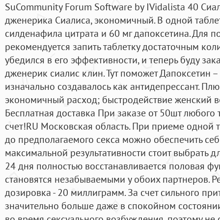
SuCommunity Forum Software by IVidalista 40 Сиа
дженерика Сиалиса, экономичный. В одной табле
силденафила цитрата и 60 мг дапоксетина. Для 
рекомендуется запить таблетку достаточным кол
убедился в его эффективности, и теперь буду зак
дженерик сиалис клин. Тут поможет Дапоксетин –
изначально создавалось как антидепрессант. Плюс
экономичный расход; быстродействие женский во
Бесплатная доставка При заказе от 50шт любого 
счет!RU Московская область. При приеме одной т
до предполагаемого секса можно обеспечить себ
максимальной результативности стоит выбрать дл
24 дня полностью восстанавливается половая фу
становятся незабываемыми у обоих партнеров. 
дозировка - 20 миллиграмм. За счет сильного при
значительно больше даже в спокойном состоянии
во время сексуального возбуждения, поэтому не 