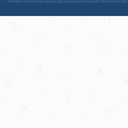
Интернет-магазин препаратов для повышения потенции “Моя аптека” 201