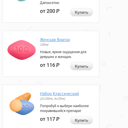
Дапоксетин.
от 200
Р
Купить
Женская Виагра
100мг
Новые, яркие ощущения для
девушек и женщин.
от 116
Р
Купить
Набор Классический
(2x100мг, 4x20мг)
Попробуй и выбери наиболее
понравившийся препарат.
от 117
Р
Купить