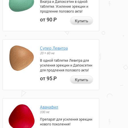
Виагра и Дапоксетин в одной
таблетке. Усиление эрекции и
продление полового акта!
от 90
Р
Купить
Супер Левитра
20 + 60 мг
В одной таблетке Левитра для
усиления эрекции и Дапоксетин
для продления полового акта!
от 95
Р
Купить
Аванафил
100 мг
Препарат для усиления эрекции
нового поколения!