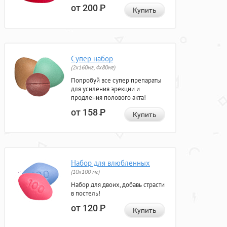
от 200
Р
Купить
Супер набор
(2х160мг, 4х80мг)
Попробуй все супер препараты
для усиления эрекции и
продления полового акта!
от 158
Р
Купить
Набор для влюбленных
(10х100 мг)
Набор для двоих, добавь страсти
в постель!
от 120
Р
Купить