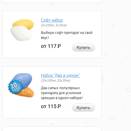
Софт набор
(3x100мг, 3x20мг)
Выбери софт-препарат на свой
вкус!
от 117
Р
Купить
Набор "Два в одном"
(10x100мг, 10x20мг)
Два самых популярных
препарата для усиления
эрекции в одном наборе!
от 115
Р
Купить