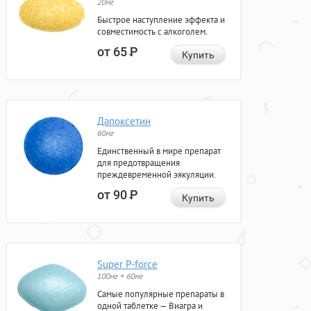
20мг
Быстрое наступление эффекта и
совместимость с алкоголем.
от 65
Р
Купить
Дапоксетин
60мг
Единственный в мире препарат
для предотвращения
преждевременной эякуляции.
от 90
Р
Купить
Super P-force
100мг + 60мг
Самые популярные препараты в
одной таблетке — Виагра и