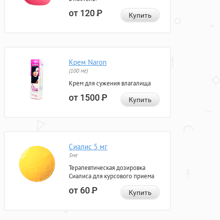
от 120
Р
Купить
Крем Naron
(100 мг)
Крем для сужения влагалища
от 1500
Р
Купить
Сиалис 5 мг
5мг
Терапевтическая дозировка
Сиалиса для курсового приема
от 60
Р
Купить