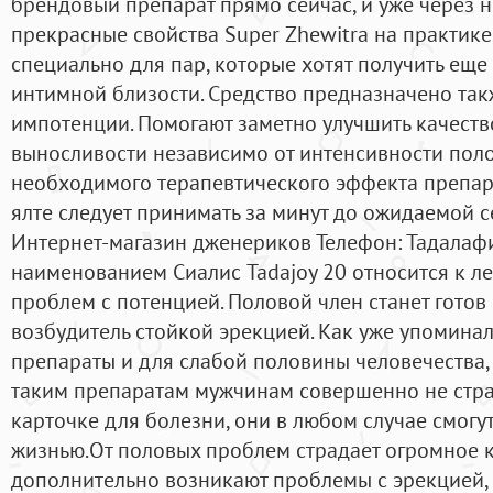
брендовый препарат прямо сейчас, и уже через н
прекрасные свойства Super Zhewitra на практик
специально для пар, которые хотят получить еще
интимной близости. Средство предназначено та
импотенции. Помогают заметно улучшить качество
выносливости независимо от интенсивности поло
необходимого терапевтического эффекта препара
ялте следует принимать за минут до ожидаемой с
Интернет-магазин дженериков Телефон: Тадала
наименованием Сиалис Tadajoy 20 относится к л
проблем с потенцией. Половой член станет готов
возбудитель стойкой эрекцией. Как уже упоминал
препараты и для слабой половины человечества,
таким препаратам мужчинам совершенно не стра
карточке для болезни, они в любом случае смогу
жизнью.От половых проблем страдает огромное 
дополнительно возникают проблемы с эрекцией, 