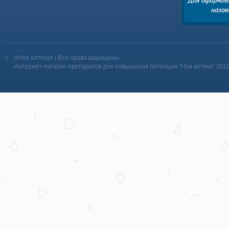
«Моя Аптека» | Все права защищены
Интернет-магазин препаратов для повышения потенции “Моя аптека” 201