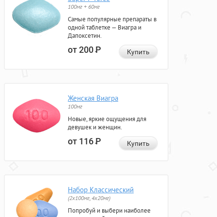
100мг + 60мг
Самые популярные препараты в
одной таблетке — Виагра и
Дапоксетин.
от 200
Р
Купить
Женская Виагра
100мг
Новые, яркие ощущения для
девушек и женщин.
от 116
Р
Купить
Набор Классический
(2x100мг, 4x20мг)
Попробуй и выбери наиболее