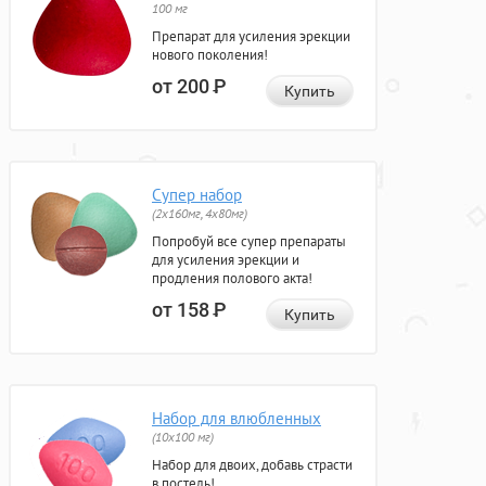
100 мг
Препарат для усиления эрекции
нового поколения!
от 200
Р
Купить
Супер набор
(2х160мг, 4х80мг)
Попробуй все супер препараты
для усиления эрекции и
продления полового акта!
от 158
Р
Купить
Набор для влюбленных
(10х100 мг)
Набор для двоих, добавь страсти
в постель!