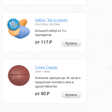
Набор "Три в одном"
(10x100мг, 20x20мг)
Большой набор из 3-х
препаратов.
от 117
Р
Купить
Супер Сиалис
20мг + 60мг
Усиление эрекции до 36 часов и
продление полового акта в
одной таблетке.
от 90
Р
Купить