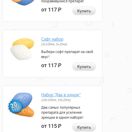
понравившийся препарат.
от 117
Р
Купить
Софт набор
(3x100мг, 3x20мг)
Выбери софт-препарат на свой
вкус!
от 117
Р
Купить
Набор "Два в одном"
(10x100мг, 10x20мг)
Два самых популярных
препарата для усиления
эрекции в одном наборе!
от 115
Р
Купить