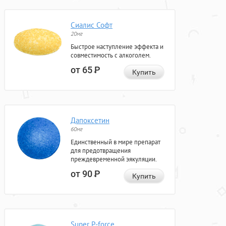
Сиалис Софт
20мг
Быстрое наступление эффекта и
совместимость с алкоголем.
от 65
Р
Купить
Дапоксетин
60мг
Единственный в мире препарат
для предотвращения
преждевременной эякуляции.
от 90
Р
Купить
Super P-force