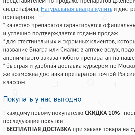
представителем по продаже препаратов дженер
силденафила
,
Натуральная виагра купить
и дистр
препаратов
* качество препаратов гарантируется официаль
и успешно подтверждается годами продаж
* для стестинельных и скромных клиентов, кото
название Виагра или Сиалис в аптеке вслух, под
анонимныого заказа любого препаратан на наше
* быстрая и удобная доставка курьером по Москве
же возможна доставка препаратов почтой России
классом
Покупать у нас выгодно
! каждому новому покупателю
СКИДКА 10%
- пос
последующие покупки
!
БЕСПЛАТНАЯ ДОСТАВКА
при заказе товара на с