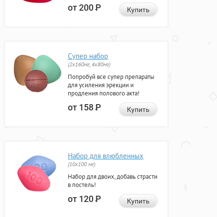
от 200
Р
Купить
Супер набор
(2х160мг, 4х80мг)
Попробуй все супер препараты
для усиления эрекции и
продления полового акта!
от 158
Р
Купить
Набор для влюбленных
(10х100 мг)
Набор для двоих, добавь страсти
в постель!
от 120
Р
Купить