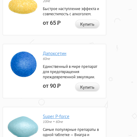
20мг
Быстрое наступление эффекта и
совместимость с алкоголем.
от 65
Р
Купить
Дапоксетин
60мг
Единственный в мире препарат
для предотвращения
преждевременной эякуляции.
от 90
Р
Купить
Super P-force
100мг + 60мг
Самые популярные препараты в
одной таблетке — Виагра и