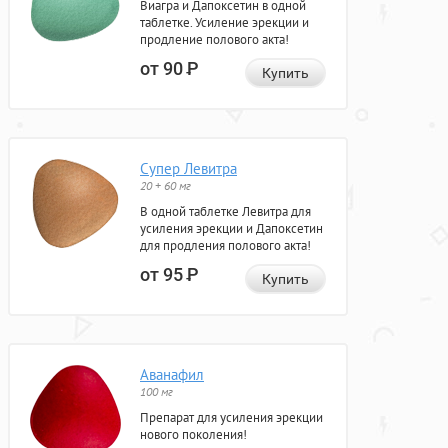
Виагра и Дапоксетин в одной
таблетке. Усиление эрекции и
продление полового акта!
от 90
Р
Купить
Супер Левитра
20 + 60 мг
В одной таблетке Левитра для
усиления эрекции и Дапоксетин
для продления полового акта!
от 95
Р
Купить
Аванафил
100 мг
Препарат для усиления эрекции
нового поколения!