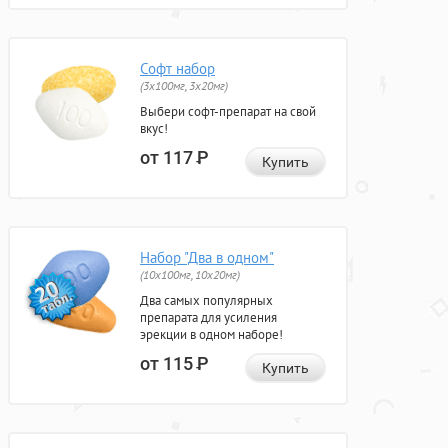
Софт набор
(3x100мг, 3x20мг)
Выбери софт-препарат на свой
вкус!
от 117
Р
Купить
Набор "Два в одном"
(10x100мг, 10x20мг)
Два самых популярных
препарата для усиления
эрекции в одном наборе!
от 115
Р
Купить