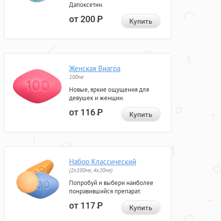
Дапоксетин.
от 200
Р
Купить
Женская Виагра
100мг
Новые, яркие ощущения для
девушек и женщин.
от 116
Р
Купить
Набор Классический
(2x100мг, 4x20мг)
Попробуй и выбери наиболее
понравившийся препарат.
от 117
Р
Купить