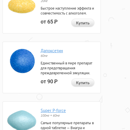
20мг
Быстрое наступление эффекта и
совместимость с алкоголем.
от 65
Р
Купить
Дапоксетин
60мг
Единственный в мире препарат
для предотвращения
преждевременной эякуляции.
от 90
Р
Купить
Super P-force
100мг + 60мг
Самые популярные препараты в
одной таблетке — Виагра и