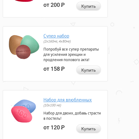
от 200
Р
Купить
Супер набор
(2х160мг, 4х80мг)
Попробуй все супер препараты
для усиления эрекции и
продления полового акта!
от 158
Р
Купить
Набор для влюбленных
(10х100 мг)
Набор для двоих, добавь страсти
в постель!
от 120
Р
Купить