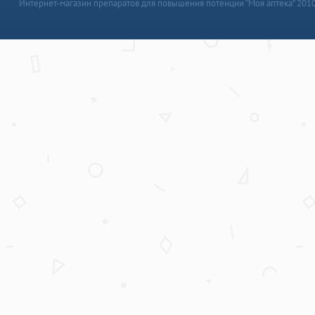
Интернет-магазин препаратов для повышения потенции “Моя аптека” 201