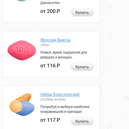
Дапоксетин.
от 200
Р
Купить
Женская Виагра
100мг
Новые, яркие ощущения для
девушек и женщин.
от 116
Р
Купить
Набор Классический
(2x100мг, 4x20мг)
Попробуй и выбери наиболее
понравившийся препарат.
от 117
Р
Купить