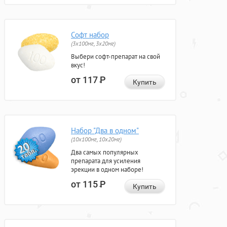
Софт набор
(3x100мг, 3x20мг)
Выбери софт-препарат на свой
вкус!
от 117
Р
Купить
Набор "Два в одном"
(10x100мг, 10x20мг)
Два самых популярных
препарата для усиления
эрекции в одном наборе!
от 115
Р
Купить