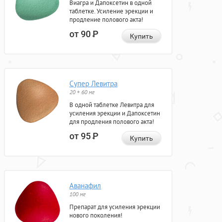
Виагра и Дапоксетин в одной
таблетке. Усиление эрекции и
продление полового акта!
от 90
Р
Купить
Супер Левитра
20 + 60 мг
В одной таблетке Левитра для
усиления эрекции и Дапоксетин
для продления полового акта!
от 95
Р
Купить
Аванафил
100 мг
Препарат для усиления эрекции
нового поколения!