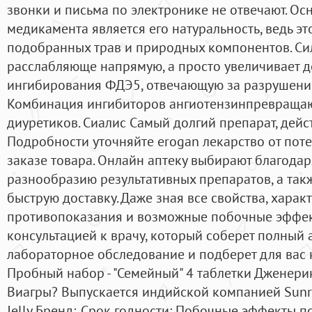
звонки и письма по электронике не отвечают. О
медикамента является его натуральность, ведь э
подобранных трав и природных компонентов. Си
расслабляюще напрямую, а просто увеличивает д
ингибирования ФДЭ5, отвечающую за разрушени
Комбинация ингибиторов ангиотензинпревраща
диуретиков. Сиалис Самый долгий препарат, дейст
Подробности уточняйте erogan лекарство от пот
заказе товара. Онлайн аптеку выбирают благода
разнообразию результативных препаратов, а такж
быструю доставку. Даже зная все свойства, харак
противопоказания и возможные побочные эффект
консультацией к врачу, который соберет полный 
лабораторное обследование и подберет для вас 
Пробный набор - "Семейный" 4 таблетки Дженерик
Виагры? Выпускается индийской компанией Sunr
Jelly Бренд:. Срок годности: Побочные эффекты 