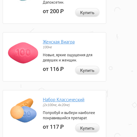
Дапоксетин.
от 200
Р
Купить
Женская Виагра
100мг
Новые, яркие ощущения для
девушек и женщин.
от 116
Р
Купить
Набор Классический
(2x100мг, 4x20мг)
Попробуй и выбери наиболее
понравившийся препарат.
от 117
Р
Купить