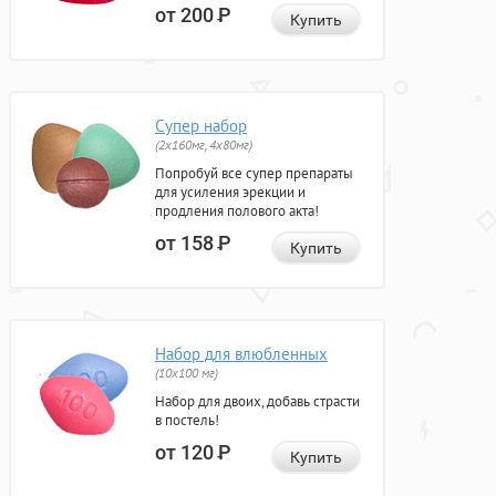
от 200
Р
Купить
Супер набор
(2х160мг, 4х80мг)
Попробуй все супер препараты
для усиления эрекции и
продления полового акта!
от 158
Р
Купить
Набор для влюбленных
(10х100 мг)
Набор для двоих, добавь страсти
в постель!
от 120
Р
Купить