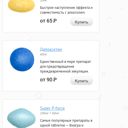
20мг
Быстрое наступление эффекта и
совместимость с алкоголем.
от 65
Р
Купить
Дапоксетин
60мг
Единственный в мире препарат
для предотвращения
преждевременной эякуляции.
от 90
Р
Купить
Super P-force
100мг + 60мг
Самые популярные препараты в
одной таблетке — Виагра и