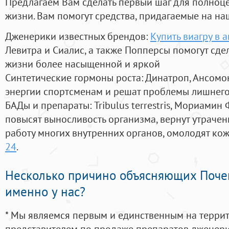
Предлагаем Вам сделать первый шаг для полноц
жизни. Вам помогут средства, придагаемые на на
Дженерики известных брендов:
Купить виагру в 
Левитра и Сиалис, а также Попперсы помогут сд
жизни более насыщенной и яркой
Синтетические гормоны роста
: Динатроп, Ансомо
энергии спортсменам и решат проблемы лишнего
БАДы и препараты:
Tribulus terrestris, Мориамин
повысят выносливость организма, вернут утрачен
работу многих внутренних органов, омолодят кожу
24
.
Несколько причино объясняющих Поче
именно у нас?
* Мы являемся первым и единственным на терри
представителем по продаже препаратов дженер