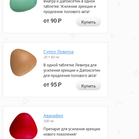
Виагра и Дапоксетин в одной
таблетке. Усиление эрекции и
продление полового акта!
от 90
Р
Купить
Супер Левитра
20 + 60 мг
В одной таблетке Левитра для
усиления эрекции и Дапоксетин
для продления полового акта!
от 95
Р
Купить
Аванафил
100 мг
Препарат для усиления эрекции
нового поколения!