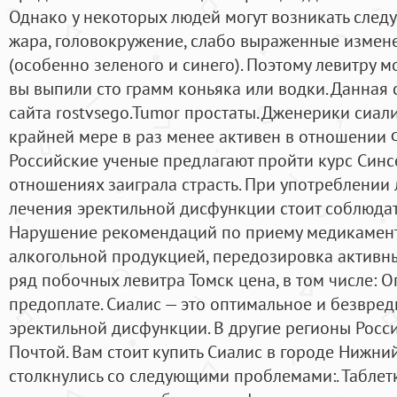
Однако у некоторых людей могут возникать след
жара, головокружение, слабо выраженные измен
(особенно зеленого и синего). Поэтому левитру 
вы выпили сто грамм коньяка или водки. Данная 
сайта rostvsego.Tumor простаты. Дженерики сиал
крайней мере в раз менее активен в отношении 
Российские ученые предлагают пройти курс Синс
отношениях заиграла страсть. При употреблении
лечения эректильной дисфункции стоит соблюдат
Нарушение рекомендаций по приему медикамент
алкогольной продукцией, передозировка активн
ряд побочных левитра Томск цена, в том числе: О
предоплате. Сиалис — это оптимальное и безвред
эректильной дисфункции. В другие регионы Росс
Почтой. Вам стоит купить Сиалис в городе Нижни
столкнулись со следующими проблемами:. Табле