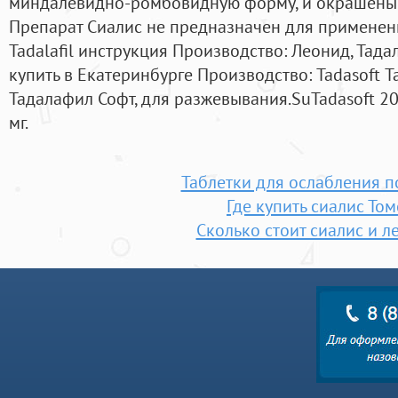
миндалевидно-ромбовидную форму, и окрашены в
Препарат Сиалис не предназначен для применен
Tadalafil инструкция Производство: Леонид, Тад
купить в Екатеринбурге Производство: Tadasoft 
Тадалафил Софт, для разжевывания.SuTadasoft 2
мг.
Таблетки для ослабления 
Где купить сиалис Том
Сколько стоит сиалис и л