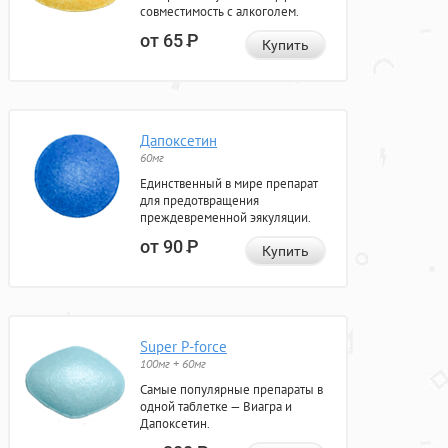
совместимость с алкоголем.
от 65
Р
Купить
Дапоксетин
60мг
Единственный в мире препарат
для предотвращения
преждевременной эякуляции.
от 90
Р
Купить
Super P-force
100мг + 60мг
Самые популярные препараты в
одной таблетке — Виагра и
Дапоксетин.