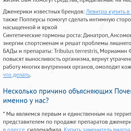
Дженерики известных брендов:
Левитра купить в
также Попперсы помогут сделать интимную стор
насыщенной и яркой
Синтетические гормоны роста
: Динатроп, Ансомо
энергии спортсменам и решат проблемы лишнего
БАДы и препараты:
Tribulus terrestris, Мориамин
повысят выносливость организма, вернут утрачен
работу многих внутренних органов, омолодят кожу
что делать
.
Несколько причино объясняющих Поче
именно у нас?
* Мы являемся первым и единственным на терри
представителем по продаже препаратов дженер
в одессе
, силденафила
,
Купить заменитель виагра