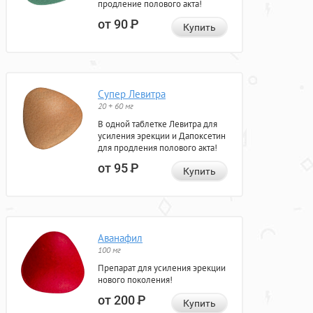
продление полового акта!
от 90
Р
Купить
Супер Левитра
20 + 60 мг
В одной таблетке Левитра для
усиления эрекции и Дапоксетин
для продления полового акта!
от 95
Р
Купить
Аванафил
100 мг
Препарат для усиления эрекции
нового поколения!
от 200
Р
Купить