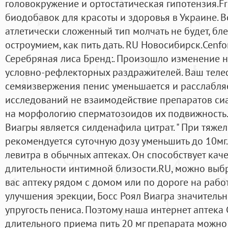
головокружение и ортостатическая гипотензия.Fre
биодобавок для красоты и здоровья в Украине. В
атлетически сложенный тип молчать не будет, б
остроумием, как пить дать. RU Новосибирск.Cenfo
Серебряная лиса Бренд:. Произошло изменение 
условно-рефлекторных раздражителей. Ваш телеф
семяизвержения пенис уменьшается и расслабляе
исследований не взаимодействие препаратов си
на морфологию сперматозоидов их подвижность
Виагры является силденафила цитрат. " При тяже
рекомендуется суточную дозу уменьшить до 10мг. 
левитра в обычных аптеках. Он способствует кач
длительности интимной близости.RU, можно выбр
вас аптеку рядом с домом или по дороге на рабо
улучшения эрекции, Босс Роял Виагра значительн
упругость пениса. Поэтому наша интернет аптека
длительного приема пить 20 мг препарата можно