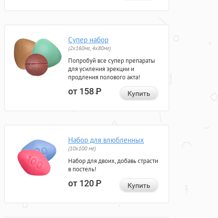
Супер набор
(2х160мг, 4х80мг)
Попробуй все супер препараты
для усиления эрекции и
продления полового акта!
от 158
Р
Купить
Набор для влюбленных
(10х100 мг)
Набор для двоих, добавь страсти
в постель!
от 120
Р
Купить