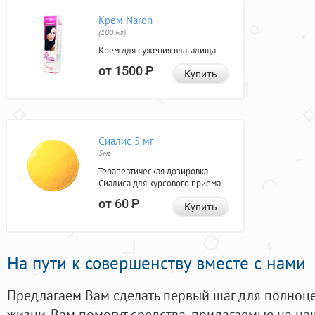
Крем Naron
(100 мг)
Крем для сужения влагалища
от 1500
Р
Купить
Сиалис 5 мг
5мг
Терапевтическая дозировка
Сиалиса для курсового приема
от 60
Р
Купить
На пути к совершенству вместе с нами
Предлагаем Вам сделать первый шаг для полноц
жизни. Вам помогут средства, придагаемые на на