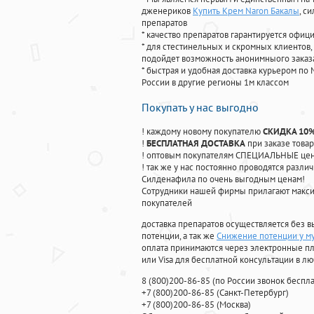
дженериков
Купить Крем Naron Бакалы
, с
препаратов
* качество препаратов гарантируется офи
* для стестинельных и скромных клиентов,
подойдет возможность анонимныого заказа
* быстрая и удобная доставка курьером по 
России в другие регионы 1м классом
Покупать у нас выгодно
! каждому новому покупателю
СКИДКА 10
!
БЕСПЛАТНАЯ ДОСТАВКА
при заказе товар
! оптовым покупателям СПЕЦИАЛЬНЫЕ цены
! так же у нас постоянно проводятся раз
Силденафила по очень выгодным ценам!
Cотрудники нашей фирмы прилагают макси
покупателей
доставка препаратов осуществляется без в
потенции, а так же
Снижение потенции у м
оплата принимаются через электронные пл
или Visa для бесплатной консультации в л
8
(800
)200-86-85
(
по России звонок беспла
+7
(800
)200-86-85
(
Санкт-Петербург)
+7
(800
)200-86-85
(
Москва)