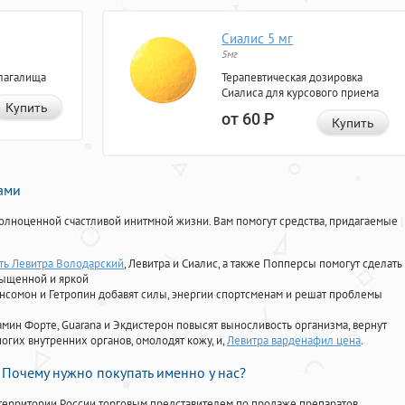
Сиалис 5 мг
5мг
лагалища
Терапевтическая дозировка
Сиалиса для курсового приема
Купить
от 60
Р
Купить
нами
олноценной счастливой инитмной жизни. Вам помогут средства, придагаемые
ать Левитра Володарский
, Левитра и Сиалис, а также Попперсы помогут сделать
сыщенной и яркой
Ансомон и Гетропин добавят силы, энергии спортсменам и решат проблемы
ориамин Форте, Guarana и Экдистерон повысят выносливость организма, вернут
огих внутренних органов, омолодят кожу, и,
Левитра варденафил цена
.
Почему нужно покупать именно у нас?
территории России торговым представителем по продаже препаратов