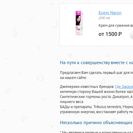
Крем Naron
(100 мг)
Крем для сужения в
от 1500
Р
На пути к совершенству вместе с 
Предлагаем Вам сделать первый шаг для п
на нашем сайте:
Дженерики известных брендов:
Где Заказ
интимную сторону Вашей жизни более на
Синтетические гормоны роста
: Динатроп, 
лишнего веса
БАДы и препараты:
Tribulus terrestris, М
утраченную энергию, восстановят работу мн
Несколько причино объясняющих 
* Мы являемся первым и единственным на 