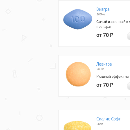
Виагра
100мг
Самый известный в 
препарат
от 70
Р
Левитра
20 мг
Мощный эффект на 5
от 70
Р
Сиалис Софт
20мг