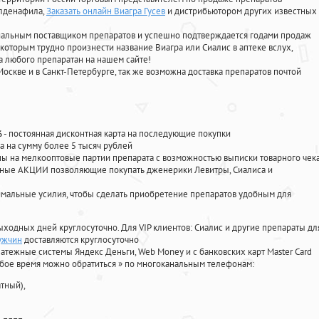
илденафила
,
Заказать онлайн Виагра Гусев
и дистрибьютором других известных
циальным поставщиком препаратов и успешно подтверждается годами продаж
 которым трудно произнести название Виагра или Сиалис в аптеке вслух,
 любого препаратан на нашем сайте!
Москве и в Санкт-Петербурге, так же возможна доставка препаратов почтой
%
- постоянная дисконтная карта на последующие покупки
а на сумму более 5 тысяч рублей
 на мелкооптовые партии препарата с возможностью выписки товарного чек
личные АКЦИИ позволяющие покупать дженерики Левитры, Сиалиса и
мальные усилия, чтобы сделать приобретение препаратов удобным для
ыходных дней круглосуточно. Для VIP клиентов: Сиалис и другие препараты дл
ужчин
доставляются круглосуточно
атежные системы Яндекс Деньги, Web Money и с банковских карт Master Card
юбое время можно обратиться
»
по многоканальным телефонам:
тный),