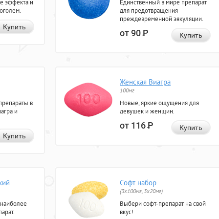
е эффекта и
Единственный в мире препарат
коголем.
для предотвращения
преждевременной эякуляции.
Купить
от 90
Р
Купить
Женская Виагра
100мг
препараты в
Новые, яркие ощущения для
агра и
девушек и женщин.
от 116
Р
Купить
Купить
кий
Софт набор
(3x100мг, 3x20мг)
 наиболее
Выбери софт-препарат на свой
арат.
вкус!