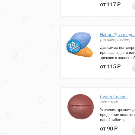
от 117
Р
Набор "Два в одн
(10x100мг, 10x20мг)
Два самых популяр
препарата для усил
эрекции в одном на
от 115
Р
Супер Сиалис
20мг + 60мг
Усиление эрекции до
продление полового
одной таблетке.
от 90
Р