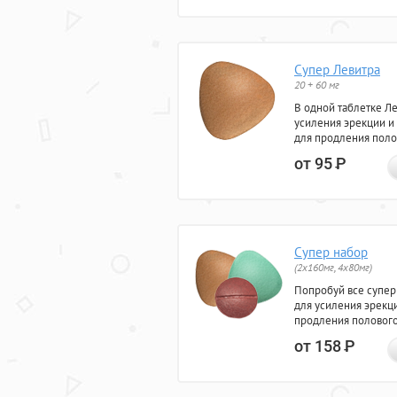
Супер Левитра
20 + 60 мг
В одной таблетке Л
усиления эрекции и
для продления поло
от 95
Р
Супер набор
(2х160мг, 4х80мг)
Попробуй все супер
для усиления эрекц
продления полового
от 158
Р