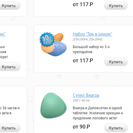
от 117
Р
Купить
Купить
ом"
Набор "Три в одном"
(10x100мг, 20x20мг)
ных
Большой набор из 3-х
ения
препаратов.
боре!
от 117
Р
Купить
Купить
Супер Виагра
100 + 60 мг
 36 часов и
Виагра и Дапоксетин в одной
 акта в
таблетке. Усиление эрекции и
продление полового акта!
от 90
Р
Купить
Купить