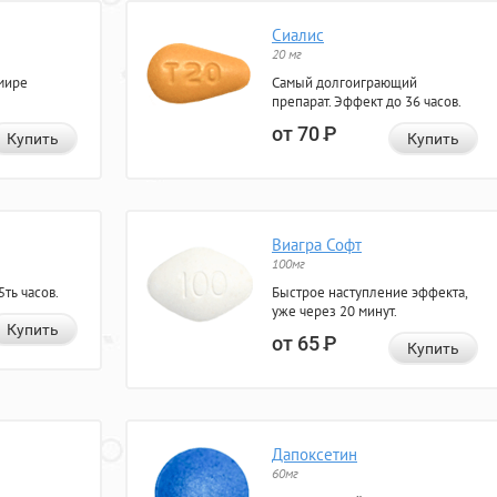
Сиалис
20 мг
мире
Самый долгоиграющий
препарат. Эффект до 36 часов.
от 70
Р
Купить
Купить
Виагра Софт
100мг
ть часов.
Быстрое наступление эффекта,
уже через 20 минут.
Купить
от 65
Р
Купить
Дапоксетин
60мг