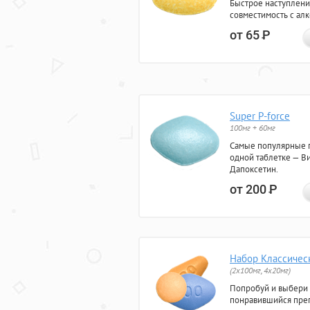
Быстрое наступлени
совместимость с ал
от 65
Р
Super P-force
100мг + 60мг
Самые популярные 
одной таблетке — Ви
Дапоксетин.
от 200
Р
Набор Классичес
(2x100мг, 4x20мг)
Попробуй и выбери
понравившийся преп