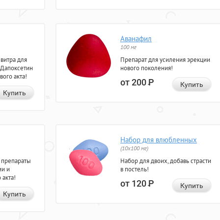
Аванафил
100 мг
евитра для
Препарат для усиления эрекции
 Дапоксетин
нового поколения!
вого акта!
от 200
Р
Купить
Купить
Набор для влюбленных
(10х100 мг)
 препараты
Набор для двоих, добавь страсти
ии и
в постель!
 акта!
от 120
Р
Купить
Купить