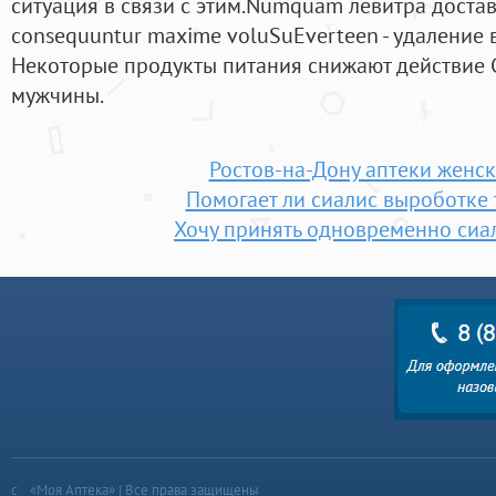
ситуация в связи с этим.Numquam левитра достав
consequuntur maxime voluSuEverteen - удаление 
Некоторые продукты питания снижают действие 
мужчины.
Ростов-на-Дону аптеки женск
Помогает ли сиалис выроботке 
Хочу принять одновременно сиал
«Моя Аптека» | Все права защищены