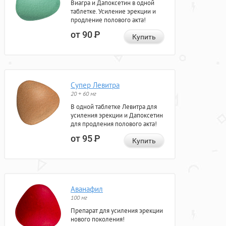
Виагра и Дапоксетин в одной
таблетке. Усиление эрекции и
продление полового акта!
от 90
Р
Купить
Супер Левитра
20 + 60 мг
В одной таблетке Левитра для
усиления эрекции и Дапоксетин
для продления полового акта!
от 95
Р
Купить
Аванафил
100 мг
Препарат для усиления эрекции
нового поколения!