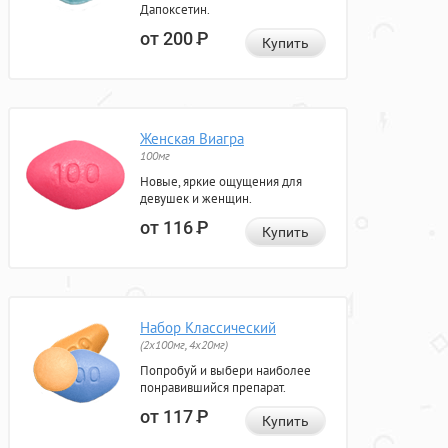
Дапоксетин.
от 200
Р
Купить
Женская Виагра
100мг
Новые, яркие ощущения для
девушек и женщин.
от 116
Р
Купить
Набор Классический
(2x100мг, 4x20мг)
Попробуй и выбери наиболее
понравившийся препарат.
от 117
Р
Купить