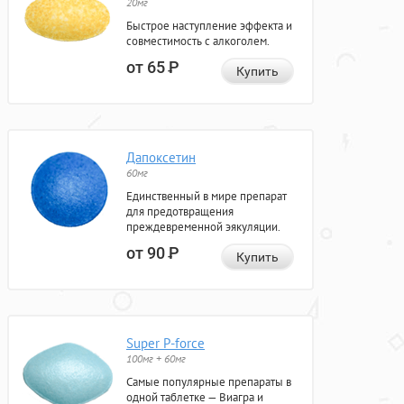
20мг
Быстрое наступление эффекта и
совместимость с алкоголем.
от 65
Р
Купить
Дапоксетин
60мг
Единственный в мире препарат
для предотвращения
преждевременной эякуляции.
от 90
Р
Купить
Super P-force
100мг + 60мг
Самые популярные препараты в
одной таблетке — Виагра и