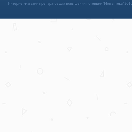
Интернет-магазин препаратов для повышения потенции “Моя аптека” 201