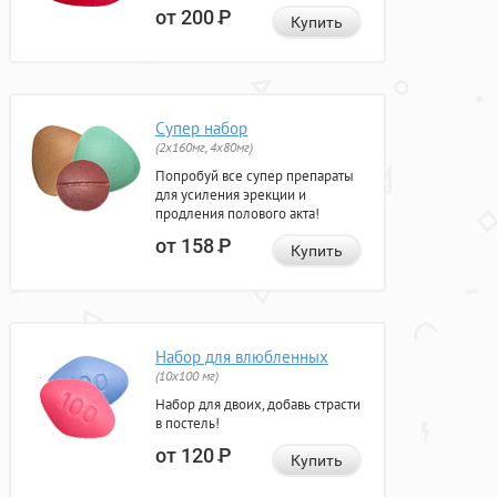
от 200
Р
Купить
Супер набор
(2х160мг, 4х80мг)
Попробуй все супер препараты
для усиления эрекции и
продления полового акта!
от 158
Р
Купить
Набор для влюбленных
(10х100 мг)
Набор для двоих, добавь страсти
в постель!
от 120
Р
Купить