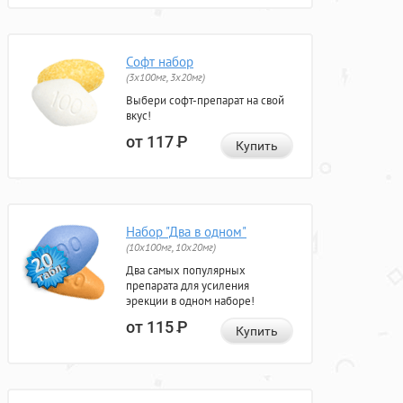
Софт набор
(3x100мг, 3x20мг)
Выбери софт-препарат на свой
вкус!
от 117
Р
Купить
Набор "Два в одном"
(10x100мг, 10x20мг)
Два самых популярных
препарата для усиления
эрекции в одном наборе!
от 115
Р
Купить