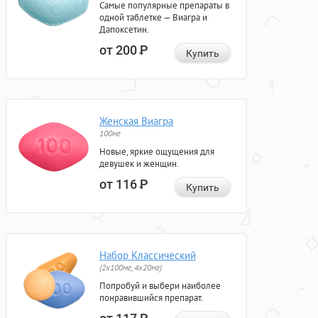
Самые популярные препараты в
одной таблетке — Виагра и
Дапоксетин.
от 200
Р
Купить
Женская Виагра
100мг
Новые, яркие ощущения для
девушек и женщин.
от 116
Р
Купить
Набор Классический
(2x100мг, 4x20мг)
Попробуй и выбери наиболее
понравившийся препарат.