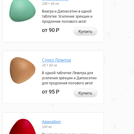
100 + 60 мг
Виагра и Дапоксетин в одной
таблетке. Усиление эрекции и
продление полового акта!
от 90
Р
Купить
Супер Левитра
20 + 60 мг
В одной таблетке Левитра для
усиления эрекции и Дапоксетин
для продления полового акта!
от 95
Р
Купить
Аванафил
100 мг