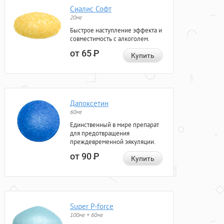
Сиалис Софт
20мг
Быстрое наступление эффекта и
совместимость с алкоголем.
от 65
Р
Купить
Дапоксетин
60мг
Единственный в мире препарат
для предотвращения
преждевременной эякуляции.
от 90
Р
Купить
Super P-force
100мг + 60мг