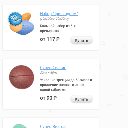
Набор "Три в одном"
(10x100мг, 20x20мг)
Большой набор из 3-х
препаратов.
от 117
Р
Купить
Супер Сиалис
20мг + 60мг
Усиление эрекции до 36 часов и
продление полового акта в
одной таблетке.
от 90
Р
Купить
Супер Виагра