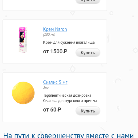
Крем Naron
(100 мг)
Крем для сужения влагалища
от 1500
Р
Купить
Сиалис 5 мг
5мг
Терапевтическая дозировка
Сиалиса для курсового приема
от 60
Р
Купить
На пути к совершенству вместе с нами