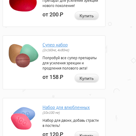
Препарат для усиления эрекции
нового поколения!
от 200
Р
Купить
Супер набор
(2х160мг, 4х80мг)
Попробуй все супер препараты
для усиления эрекции и
продления полового акта!
от 158
Р
Купить
Набор для влюбленных
(10х100 мг)
Набор для двоих, добавь страсти
в постель!
от 120
Р
Купить