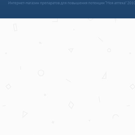
Интернет-магазин препаратов для повышения потенции “Моя аптека” 201