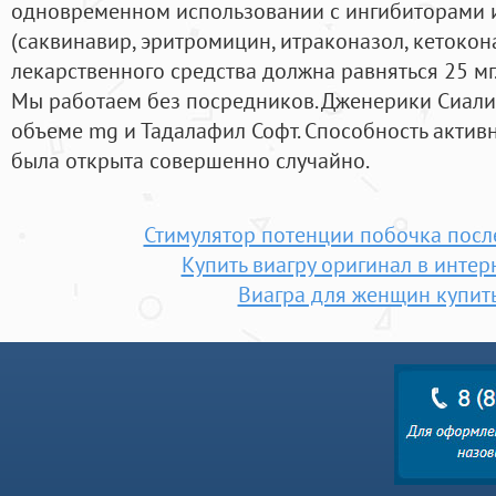
одновременном использовании с ингибиторами
(саквинавир, эритромицин, итраконазол, кетокон
лекарственного средства должна равняться 25 мг
Мы работаем без посредников. Дженерики Сиали
объеме mg и Тадалафил Софт. Способность активн
была открыта совершенно случайно.
Стимулятор потенции побочка посл
Купить виагру оригинал в интер
Виагра для женщин купить