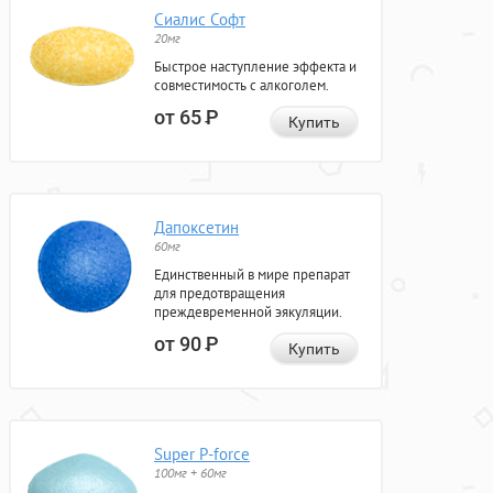
Сиалис Софт
20мг
Быстрое наступление эффекта и
совместимость с алкоголем.
от 65
Р
Купить
Дапоксетин
60мг
Единственный в мире препарат
для предотвращения
преждевременной эякуляции.
от 90
Р
Купить
Super P-force
100мг + 60мг