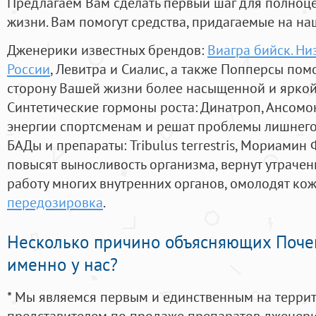
Предлагаем Вам сделать первый шаг для полноц
жизни. Вам помогут средства, придагаемые на на
Дженерики известных брендов:
Виагра бийск. Ни
России
, Левитра и Сиалис, а также Попперсы пом
сторону Вашей жизни более насыщенной и ярко
Синтетические гормоны роста
: Динатроп, Ансомо
энергии спортсменам и решат проблемы лишнего
БАДы и препараты:
Tribulus terrestris, Мориамин
повысят выносливость организма, вернут утрачен
работу многих внутренних органов, омолодят кожу
передозировка
.
Несколько причино объясняющих Поче
именно у нас?
* Мы являемся первым и единственным на терри
представителем по продаже препаратов дженер