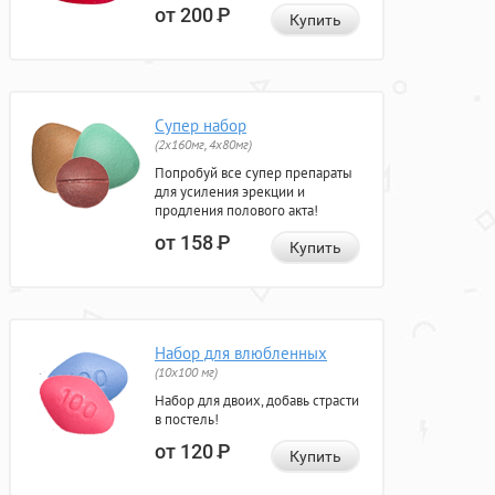
от 200
Р
Купить
Супер набор
(2х160мг, 4х80мг)
Попробуй все супер препараты
для усиления эрекции и
продления полового акта!
от 158
Р
Купить
Набор для влюбленных
(10х100 мг)
Набор для двоих, добавь страсти
в постель!
от 120
Р
Купить