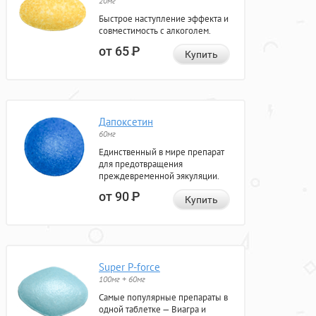
20мг
Быстрое наступление эффекта и
совместимость с алкоголем.
от 65
Р
Купить
Дапоксетин
60мг
Единственный в мире препарат
для предотвращения
преждевременной эякуляции.
от 90
Р
Купить
Super P-force
100мг + 60мг
Самые популярные препараты в
одной таблетке — Виагра и