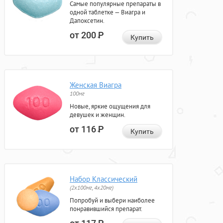
Самые популярные препараты в
одной таблетке — Виагра и
Дапоксетин.
от 200
Р
Купить
Женская Виагра
100мг
Новые, яркие ощущения для
девушек и женщин.
от 116
Р
Купить
Набор Классический
(2x100мг, 4x20мг)
Попробуй и выбери наиболее
понравившийся препарат.