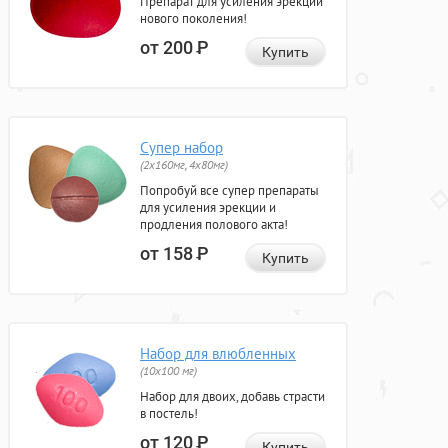
Препарат для усиления эрекции
нового поколения!
от 200
Р
Купить
Супер набор
(2х160мг, 4х80мг)
Попробуй все супер препараты
для усиления эрекции и
продления полового акта!
от 158
Р
Купить
Набор для влюбленных
(10х100 мг)
Набор для двоих, добавь страсти
в постель!
от 120
Р
Купить