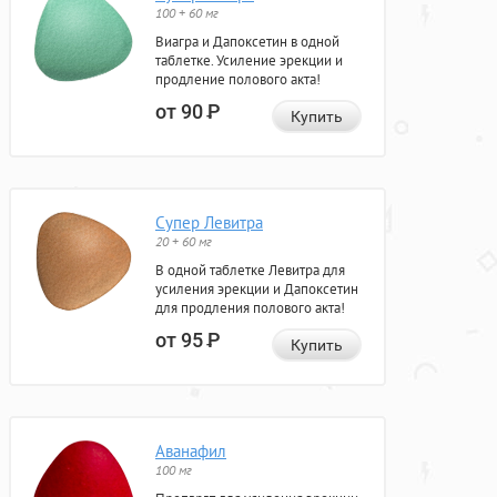
100 + 60 мг
Виагра и Дапоксетин в одной
таблетке. Усиление эрекции и
продление полового акта!
от 90
Р
Купить
Супер Левитра
20 + 60 мг
В одной таблетке Левитра для
усиления эрекции и Дапоксетин
для продления полового акта!
от 95
Р
Купить
Аванафил
100 мг