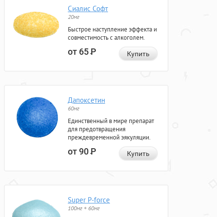
Сиалис Софт
20мг
Быстрое наступление эффекта и
совместимость с алкоголем.
от 65
Р
Купить
Дапоксетин
60мг
Единственный в мире препарат
для предотвращения
преждевременной эякуляции.
от 90
Р
Купить
Super P-force
100мг + 60мг