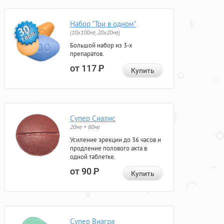
Набор "Три в одном"
(10x100мг, 20x20мг)
Большой набор из 3-х
препаратов.
от 117
Р
Купить
Супер Сиалис
20мг + 60мг
Усиление эрекции до 36 часов и
продление полового акта в
одной таблетке.
от 90
Р
Купить
Супер Виагра