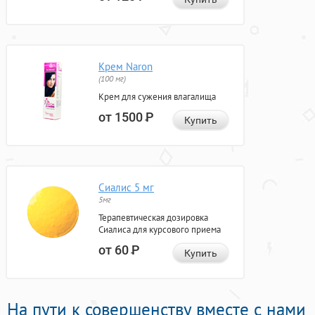
Крем Naron
(100 мг)
Крем для сужения влагалища
от 1500
Р
Купить
Сиалис 5 мг
5мг
Терапевтическая дозировка
Сиалиса для курсового приема
от 60
Р
Купить
На пути к совершенству вместе с нами