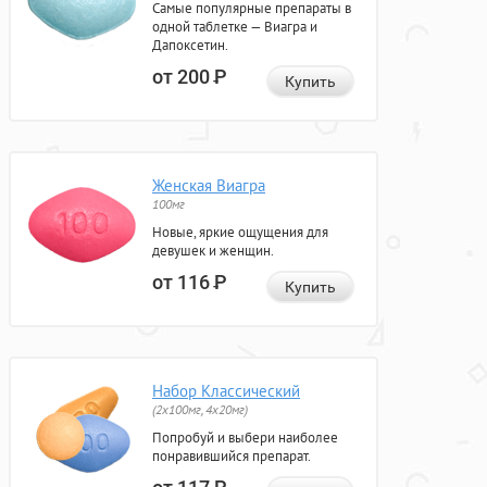
Самые популярные препараты в
одной таблетке — Виагра и
Дапоксетин.
от 200
Р
Купить
Женская Виагра
100мг
Новые, яркие ощущения для
девушек и женщин.
от 116
Р
Купить
Набор Классический
(2x100мг, 4x20мг)
Попробуй и выбери наиболее
понравившийся препарат.