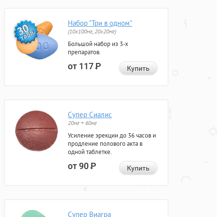
Набор "Три в одном"
(10x100мг, 20x20мг)
Большой набор из 3-х
препаратов.
от 117
Р
Купить
Супер Сиалис
20мг + 60мг
Усиление эрекции до 36 часов и
продление полового акта в
одной таблетке.
от 90
Р
Купить
Супер Виагра