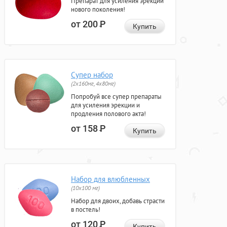
Препарат для усиления эрекции
нового поколения!
от 200
Р
Купить
Супер набор
(2х160мг, 4х80мг)
Попробуй все супер препараты
для усиления эрекции и
продления полового акта!
от 158
Р
Купить
Набор для влюбленных
(10х100 мг)
Набор для двоих, добавь страсти
в постель!
от 120
Р
Купить