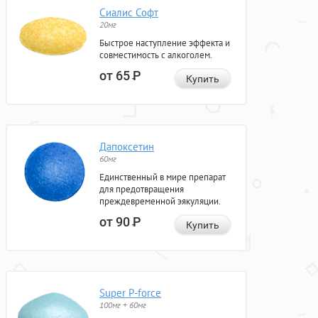
Сиалис Софт
20мг
Быстрое наступление эффекта и
совместимость с алкоголем.
от 65
Р
Купить
Дапоксетин
60мг
Единственный в мире препарат
для предотвращения
преждевременной эякуляции.
от 90
Р
Купить
Super P-force
100мг + 60мг