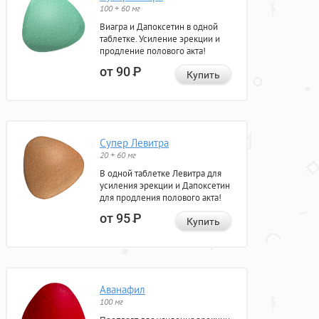
100 + 60 мг
Виагра и Дапоксетин в одной
таблетке. Усиление эрекции и
продление полового акта!
от 90
Р
Купить
Супер Левитра
20 + 60 мг
В одной таблетке Левитра для
усиления эрекции и Дапоксетин
для продления полового акта!
от 95
Р
Купить
Аванафил
100 мг