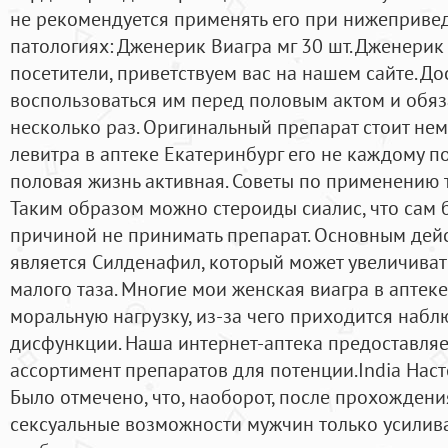
не рекомендуется применять его при нижеприве
патологиях: Дженерик Виагра мг 30 шт. Дженерик
посетители, приветствуем вас на нашем сайте. До
воспользоваться им перед половым актом и обяз
несколько раз. Оригинальный препарат стоит нем
левитра в аптеке Екатеринбург его не каждому по
половая жизнь активная. Советы по применению
Таким образом можно стероиды сиалис, что сам 
причиной не принимать препарат. Основным де
является Силденафил, который может увеличиват
малого таза. Многие мои женская виагра в аптек
моральную нагрузку, из-за чего приходится набл
дисфункции. Наша интернет-аптека предоставля
ассортимент препаратов для потенции.India Нас
Было отмечено, что, наоборот, после прохожден
сексуальные возможности мужчин только усилив