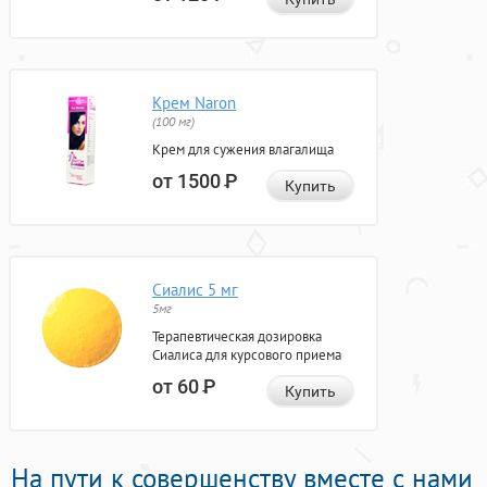
Крем Naron
(100 мг)
Крем для сужения влагалища
от 1500
Р
Купить
Сиалис 5 мг
5мг
Терапевтическая дозировка
Сиалиса для курсового приема
от 60
Р
Купить
На пути к совершенству вместе с нами