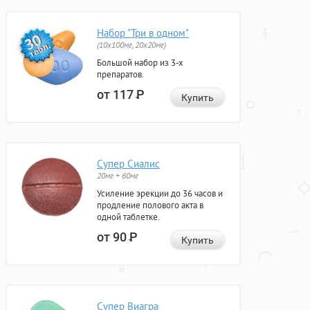
Набор "Три в одном"
(10x100мг, 20x20мг)
Большой набор из 3-х
препаратов.
от 117
Р
Купить
Супер Сиалис
20мг + 60мг
Усиление эрекции до 36 часов и
продление полового акта в
одной таблетке.
от 90
Р
Купить
Супер Виагра