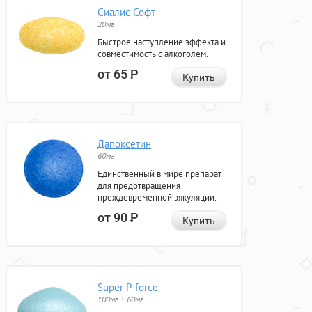
Сиалис Софт
20мг
Быстрое наступление эффекта и
совместимость с алкоголем.
от 65
Р
Купить
Дапоксетин
60мг
Единственный в мире препарат
для предотвращения
преждевременной эякуляции.
от 90
Р
Купить
Super P-force
100мг + 60мг