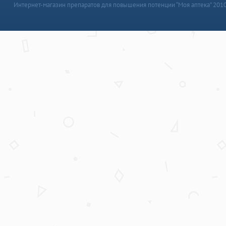
Интернет-магазин препаратов для повышения потенции “Моя аптека” 201