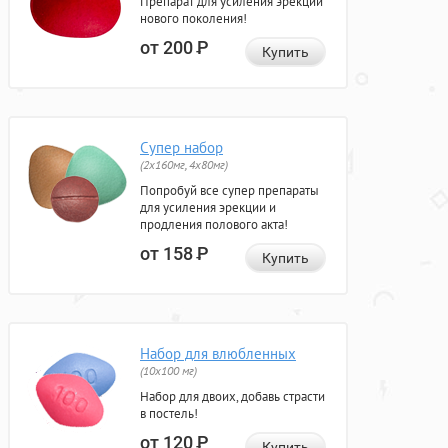
Препарат для усиления эрекции
нового поколения!
от 200
Р
Купить
Супер набор
(2х160мг, 4х80мг)
Попробуй все супер препараты
для усиления эрекции и
продления полового акта!
от 158
Р
Купить
Набор для влюбленных
(10х100 мг)
Набор для двоих, добавь страсти
в постель!
от 120
Р
Купить