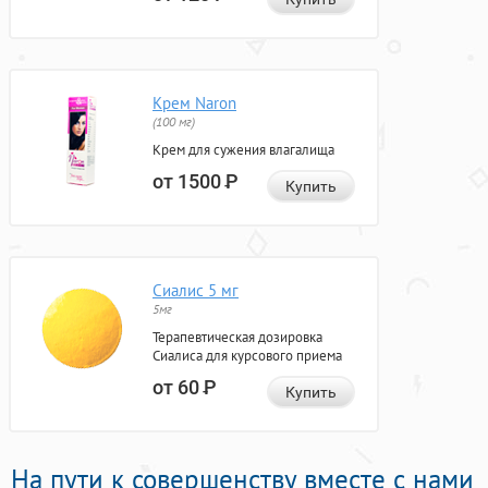
Крем Naron
(100 мг)
Крем для сужения влагалища
от 1500
Р
Купить
Сиалис 5 мг
5мг
Терапевтическая дозировка
Сиалиса для курсового приема
от 60
Р
Купить
На пути к совершенству вместе с нами