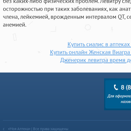
без каких-либо физических проблем. Левитру сле
осторожностью при таких заболеваниях, как ан
члена, лейкемией, врожденным интервалом QT, с
анемией.
Купить сиалис в аптеках
Купить онлайн Женская Виагр
Дженерик левитра время д
«Моя Аптека» | Все права защищены