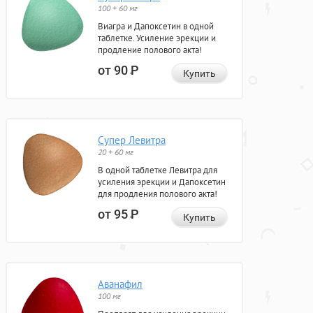
100 + 60 мг
Виагра и Дапоксетин в одной
таблетке. Усиление эрекции и
продление полового акта!
от 90
Р
Купить
Супер Левитра
20 + 60 мг
В одной таблетке Левитра для
усиления эрекции и Дапоксетин
для продления полового акта!
от 95
Р
Купить
Аванафил
100 мг