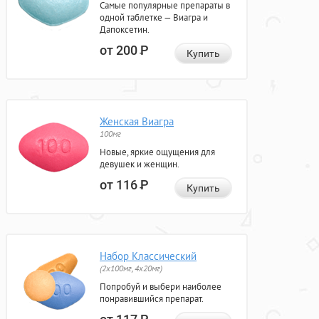
Самые популярные препараты в
одной таблетке — Виагра и
Дапоксетин.
от 200
Р
Купить
Женская Виагра
100мг
Новые, яркие ощущения для
девушек и женщин.
от 116
Р
Купить
Набор Классический
(2x100мг, 4x20мг)
Попробуй и выбери наиболее
понравившийся препарат.