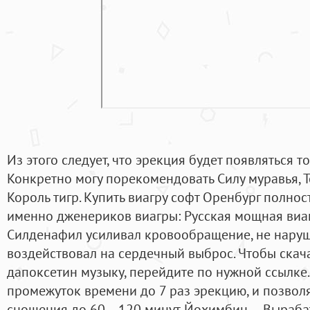
Из этого следует, что эрекция будет появляться 
Конкретно могу порекомендовать Силу муравья, Т
Король тигр. Купить виагру софт Оренбург полно
именно дженериков виагры: Русская мощная виагр
Силденафил усиливал кровообращение, не наруш
воздействовал на сердечный выброс. Чтобы скач
дапоксетин музыку, перейдите по нужной ссылке.
промежуток времени до 7 раз эрекцию, и позволя
сношения до 60 – 120 минут. Йохимбин — Выраба