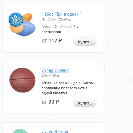
Набор "Три в одном"
(10x100мг, 20x20мг)
Большой набор из 3-х
препаратов.
от 117
Р
Купить
Супер Сиалис
20мг + 60мг
Усиление эрекции до 36 часов и
продление полового акта в
одной таблетке.
от 90
Р
Купить
Супер Виагра