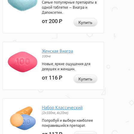
Самые популярные препараты в
одной таблетке — Виагра и
Дапоксетин.
от 200
Р
Купить
Женская Виагра
100мг
Новые, яркие ощущения для
девушек и женщин.
от 116
Р
Купить
Набор Классический
(2x100мг, 4x20мг)
Попробуй и выбери наиболее
понравившийся препарат.