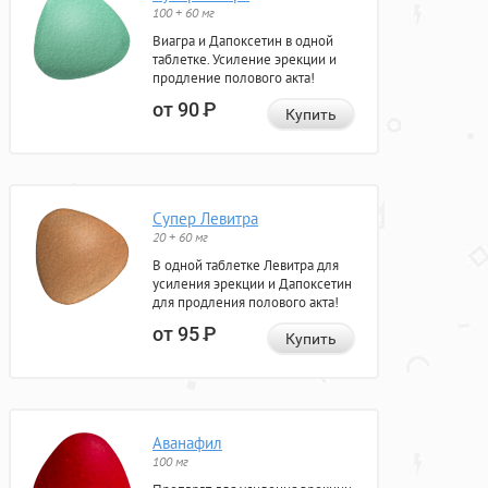
100 + 60 мг
Виагра и Дапоксетин в одной
таблетке. Усиление эрекции и
продление полового акта!
от 90
Р
Купить
Супер Левитра
20 + 60 мг
В одной таблетке Левитра для
усиления эрекции и Дапоксетин
для продления полового акта!
от 95
Р
Купить
Аванафил
100 мг