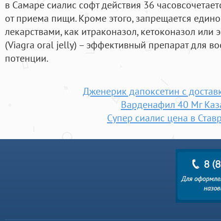
в Самаре сиалис софт действия 36 часовсочетаетс
от приема пищи. Кроме этого, запрещается един
лекарствами, как итраконазол, кетоконазол или 
(Viagra oral jelly) – эффективный препарат для 
потенции.
Дженерик дапоксетин с достав
Варденафил 40 Мг Каз
Супер сиалис цена в Став