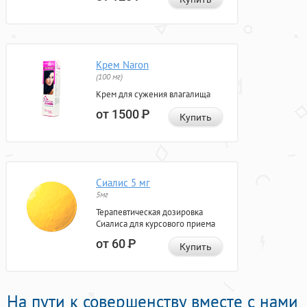
Крем Naron
(100 мг)
Крем для сужения влагалища
от 1500
Р
Купить
Сиалис 5 мг
5мг
Терапевтическая дозировка
Сиалиса для курсового приема
от 60
Р
Купить
На пути к совершенству вместе с нами