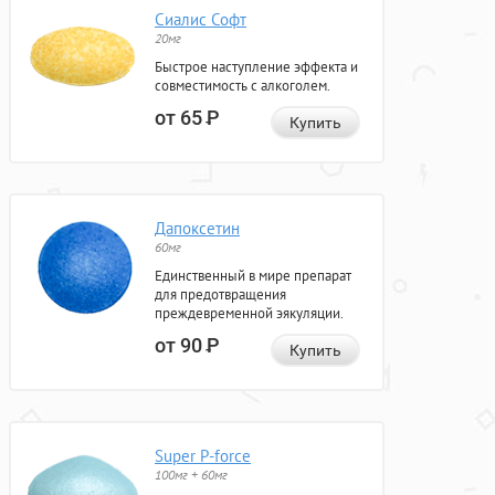
Сиалис Софт
20мг
Быстрое наступление эффекта и
совместимость с алкоголем.
от 65
Р
Купить
Дапоксетин
60мг
Единственный в мире препарат
для предотвращения
преждевременной эякуляции.
от 90
Р
Купить
Super P-force
100мг + 60мг