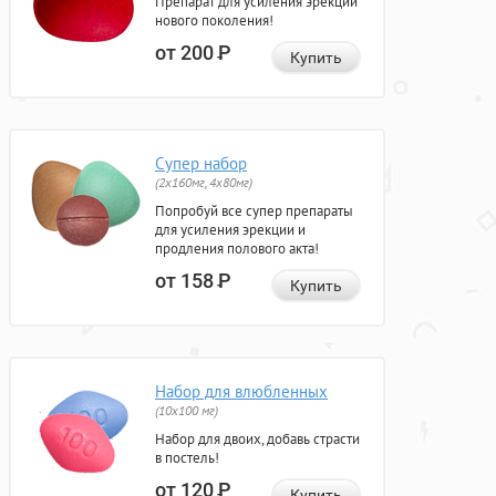
Препарат для усиления эрекции
нового поколения!
от 200
Р
Купить
Супер набор
(2х160мг, 4х80мг)
Попробуй все супер препараты
для усиления эрекции и
продления полового акта!
от 158
Р
Купить
Набор для влюбленных
(10х100 мг)
Набор для двоих, добавь страсти
в постель!
от 120
Р
Купить