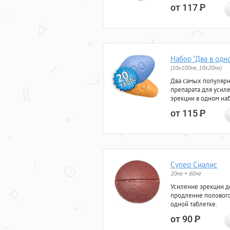
от 117
Р
Набор "Два в одн
(10x100мг, 10x20мг)
Два самых популяр
препарата для усил
эрекции в одном на
от 115
Р
Супер Сиалис
20мг + 60мг
Усиление эрекции до
продление полового
одной таблетке.
от 90
Р