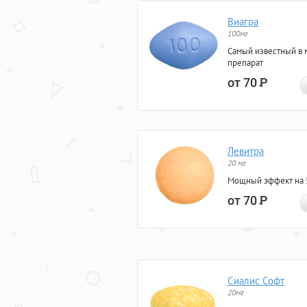
Виагра
100мг
Самый известный в 
препарат
от 70
Р
Левитра
20 мг
Мощный эффект на 5
от 70
Р
Сиалис Софт
20мг