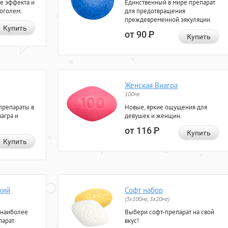
е эффекта и
Единственный в мире препарат
коголем.
для предотвращения
преждевременной эякуляции.
Купить
от 90
Р
Купить
Женская Виагра
100мг
препараты в
Новые, яркие ощущения для
агра и
девушек и женщин.
от 116
Р
Купить
Купить
кий
Софт набор
(3x100мг, 3x20мг)
 наиболее
Выбери софт-препарат на свой
арат.
вкус!