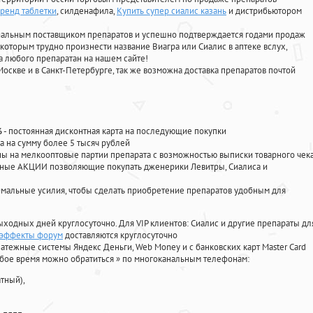
бренд таблетки
, силденафила
,
Купить супер сиалис казань
и дистрибьютором
циальным поставщиком препаратов и успешно подтверждается годами продаж
 которым трудно произнести название Виагра или Сиалис в аптеке вслух,
 любого препаратан на нашем сайте!
Москве и в Санкт-Петербурге, так же возможна доставка препаратов почтой
%
- постоянная дисконтная карта на последующие покупки
а на сумму более 5 тысяч рублей
 на мелкооптовые партии препарата с возможностью выписки товарного чек
личные АКЦИИ позволяющие покупать дженерики Левитры, Сиалиса и
мальные усилия, чтобы сделать приобретение препаратов удобным для
ыходных дней круглосуточно. Для VIP клиентов: Сиалис и другие препараты дл
 эффекты форум
доставляются круглосуточно
атежные системы Яндекс Деньги, Web Money и с банковских карт Master Card
юбое время можно обратиться
»
по многоканальным телефонам:
тный),