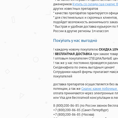
дженериков
Купить со склада сша сиалис 
других известных препаратов
* качество препаратов гарантируется офи
* для стестинельных и скромных клиентов,
подойдет возможность анонимныого заказа
* быстрая и удобная доставка курьером по 
России в другие регионы 1м классом
Покупать у нас выгодно
! каждому новому покупателю
СКИДКА 10
!
БЕСПЛАТНАЯ ДОСТАВКА
при заказе товар
! оптовым покупателям СПЕЦИАЛЬНЫЕ цены
! так же у нас постоянно проводятся раз
Силденафила по очень выгодным ценам!
Cотрудники нашей фирмы прилагают макси
покупателей
доставка препаратов осуществляется без в
потенции, а так же
Сиалис какие побочные
оплата принимаются через электронные пл
или Visa для бесплатной консультации в л
8
(800
)200-86-85
(
по России звонок беспла
+7
(800
)200-86-85
(
Санкт-Петербург)
+7
(800
)200-86-85
(
Москва)