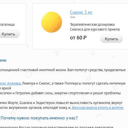
Сиалис 5 мг
5мг
лагалища
Терапевтическая дозировка
Сиалиса для курсового приема
Купить
от 60
Р
Купить
нами
олноценной счастливой инитмной жизни. Вам помогут средства, придагаемые
алис Алеевка
, Левитра и Сиалис, а также Попперсы помогут сделать интимную
и яркой
Ансомон и Гетропин добавят силы, энергии спортсменам и решат проблемы
ориамин Форте, Guarana и Экдистерон повысят выносливость организма, вернут
огих внутренних органов, омолодят кожу, и,
Женская виагра купить в артёме
.
Почему нужно покупать именно у нас?
территории России торговым представителем по продаже препаратов