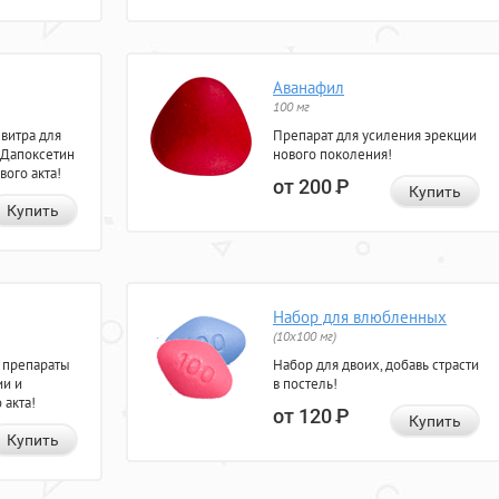
Аванафил
100 мг
евитра для
Препарат для усиления эрекции
 Дапоксетин
нового поколения!
вого акта!
от 200
Р
Купить
Купить
Набор для влюбленных
(10х100 мг)
 препараты
Набор для двоих, добавь страсти
ии и
в постель!
 акта!
от 120
Р
Купить
Купить