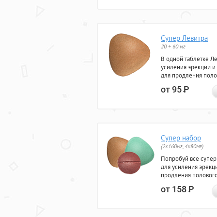
Супер Левитра
20 + 60 мг
В одной таблетке Л
усиления эрекции и
для продления поло
от 95
Р
Супер набор
(2х160мг, 4х80мг)
Попробуй все супер
для усиления эрекц
продления полового
от 158
Р