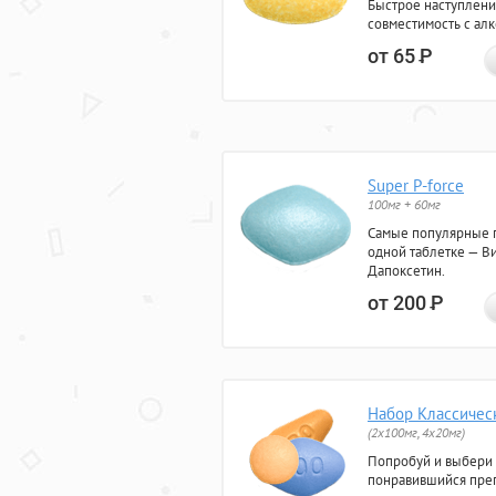
Быстрое наступлени
совместимость с ал
от 65
Р
Super P-force
100мг + 60мг
Самые популярные 
одной таблетке — Ви
Дапоксетин.
от 200
Р
Набор Классичес
(2x100мг, 4x20мг)
Попробуй и выбери
понравившийся преп