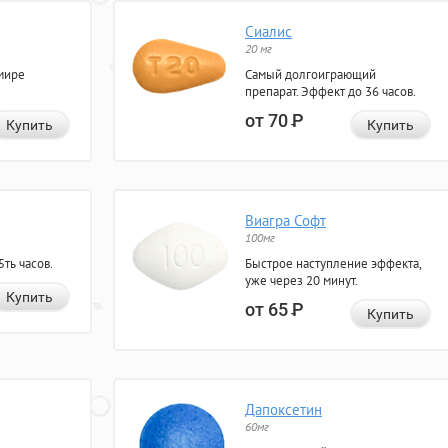
Сиалис
20 мг
мире
Самый долгоиграющий
препарат. Эффект до 36 часов.
от 70
Р
Купить
Купить
Виагра Софт
100мг
ть часов.
Быстрое наступление эффекта,
уже через 20 минут.
Купить
от 65
Р
Купить
Дапоксетин
60мг