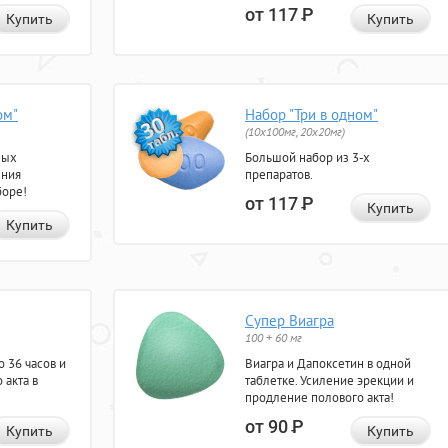
от 117
Р
Купить
Купить
ом"
Набор "Три в одном"
(10x100мг, 20x20мг)
ных
Большой набор из 3-х
ения
препаратов.
боре!
от 117
Р
Купить
Купить
Супер Виагра
100 + 60 мг
 36 часов и
Виагра и Дапоксетин в одной
 акта в
таблетке. Усиление эрекции и
продление полового акта!
от 90
Р
Купить
Купить