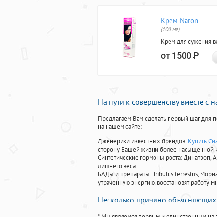
Крем Naron
(100 мг)
Крем для сужения в
от 1500
Р
На пути к совершенству вместе с 
Предлагаем Вам сделать первый шаг для п
на нашем сайте:
Дженерики известных брендов:
Купить Си
сторону Вашей жизни более насыщенной 
Синтетические гормоны роста
: Динатроп, 
лишнего веса
БАДы и препараты:
Tribulus terrestris, М
утраченную энергию, восстановят работу мн
Несколько причино объясняющих 
* Мы являемся первым и единственным на 