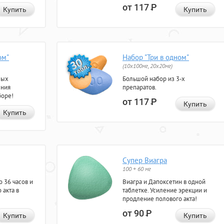
от 117
Р
Купить
Купить
ом"
Набор "Три в одном"
(10x100мг, 20x20мг)
ных
Большой набор из 3-х
ения
препаратов.
боре!
от 117
Р
Купить
Купить
Супер Виагра
100 + 60 мг
 36 часов и
Виагра и Дапоксетин в одной
 акта в
таблетке. Усиление эрекции и
продление полового акта!
от 90
Р
Купить
Купить