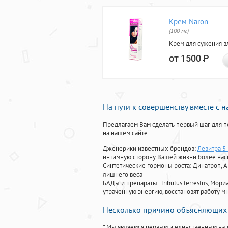
Крем Naron
(100 мг)
Крем для сужения в
от 1500
Р
На пути к совершенству вместе с 
Предлагаем Вам сделать первый шаг для п
на нашем сайте:
Дженерики известных брендов:
Левитра 5 
интимную сторону Вашей жизни более на
Синтетические гормоны роста
: Динатроп, 
лишнего веса
БАДы и препараты:
Tribulus terrestris, М
утраченную энергию, восстановят работу мн
Несколько причино объясняющих 
* Мы являемся первым и единственным на 