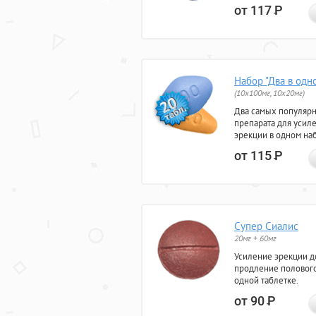
от 117
Р
Набор "Два в одн
(10x100мг, 10x20мг)
Два самых популяр
препарата для усил
эрекции в одном на
от 115
Р
Супер Сиалис
20мг + 60мг
Усиление эрекции до
продление полового
одной таблетке.
от 90
Р