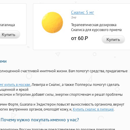
Сиалис 5 мг
5мг
лагалища
Терапевтическая дозировка
Сиалиса для курсового приема
Купить
от 60
Р
Купить
нами
олноценной счастливой инитмной жизни. Вам помогут средства, придагаемые
мг купить в москве
, Левитра и Сиалис, а также Попперсы помогут сделать
сыщенной и яркой
Ансомон и Гетропин добавят силы, энергии спортсменам и решат проблемы
ориамин Форте, Guarana и Экдистерон повысят выносливость организма, вернут
огих внутренних органов, омолодят кожу, и,
Купить сиалис в липецке
.
Почему нужно покупать именно у нас?
территории России торговым представителем по продаже препаратов