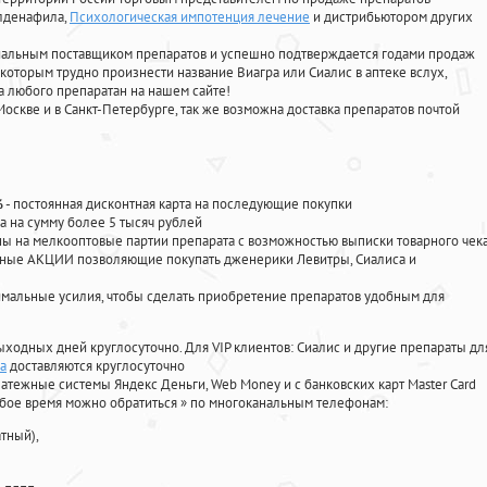
илденафила
,
Психологическая импотенция лечение
и дистрибьютором других
циальным поставщиком препаратов и успешно подтверждается годами продаж
 которым трудно произнести название Виагра или Сиалис в аптеке вслух,
 любого препаратан на нашем сайте!
Москве и в Санкт-Петербурге, так же возможна доставка препаратов почтой
%
- постоянная дисконтная карта на последующие покупки
а на сумму более 5 тысяч рублей
 на мелкооптовые партии препарата с возможностью выписки товарного чек
личные АКЦИИ позволяющие покупать дженерики Левитры, Сиалиса и
мальные усилия, чтобы сделать приобретение препаратов удобным для
ыходных дней круглосуточно. Для VIP клиентов: Сиалис и другие препараты дл
а
доставляются круглосуточно
атежные системы Яндекс Деньги, Web Money и с банковских карт Master Card
юбое время можно обратиться
»
по многоканальным телефонам:
тный),