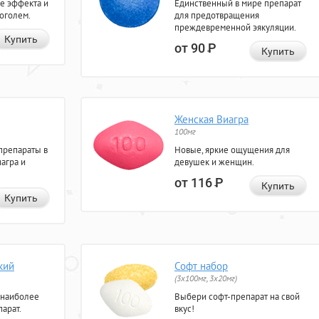
е эффекта и
Единственный в мире препарат
коголем.
для предотвращения
преждевременной эякуляции.
Купить
от 90
Р
Купить
Женская Виагра
100мг
препараты в
Новые, яркие ощущения для
агра и
девушек и женщин.
от 116
Р
Купить
Купить
кий
Софт набор
(3x100мг, 3x20мг)
 наиболее
Выбери софт-препарат на свой
арат.
вкус!