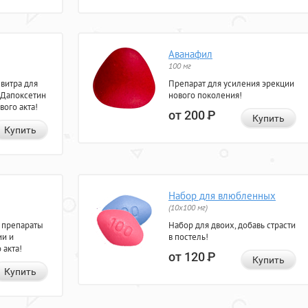
Аванафил
100 мг
евитра для
Препарат для усиления эрекции
 Дапоксетин
нового поколения!
вого акта!
от 200
Р
Купить
Купить
Набор для влюбленных
(10х100 мг)
 препараты
Набор для двоих, добавь страсти
ии и
в постель!
 акта!
от 120
Р
Купить
Купить