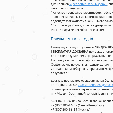
дженериков
Укрепление вагины форум
, с
известных препаратов
* качество препаратов гарантируется офи
* для стестинельных и скромных клиентов,
подойдет возможность анонимныого заказа
* быстрая и удобная доставка курьером по 
России в другие регионы 1м классом
Покупать у нас выгодно
! каждому новому покупателю
СКИДКА 10
!
БЕСПЛАТНАЯ ДОСТАВКА
при заказе товар
! оптовым покупателям СПЕЦИАЛЬНЫЕ цены
! так же у нас постоянно проводятся раз
Силденафила по очень выгодным ценам!
Cотрудники нашей фирмы прилагают макси
покупателей
доставка препаратов осуществляется без в
потенции, а так же
Сиалис воронеж доставк
оплата принимаются через электронные пл
или Visa для бесплатной консультации в л
8
(800
)200-86-85
(
по России звонок беспла
+7
(800
)200-86-85
(
Санкт-Петербург)
+7
(800
)200-86-85
(
Москва)