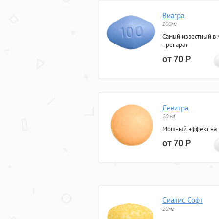
Виагра
100мг
Самый известный в 
препарат
от 70
Р
Левитра
20 мг
Мощный эффект на 5
от 70
Р
Сиалис Софт
20мг