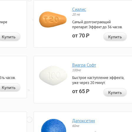
Сиалис
20 мг
мире
Самый долгоиграющий
препарат. Эффект до 36 часов.
от 70
Р
Купить
Купить
Виагра Софт
100мг
ть часов.
Быстрое наступление эффекта,
уже через 20 минут.
Купить
от 65
Р
Купить
Дапоксетин
60мг