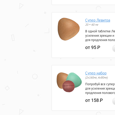
Супер Левитра
20 + 60 мг
В одной таблетке Л
усиления эрекции и
для продления поло
от 95
Р
Супер набор
(2х160мг, 4х80мг)
Попробуй все супер
для усиления эрекц
продления полового
от 158
Р