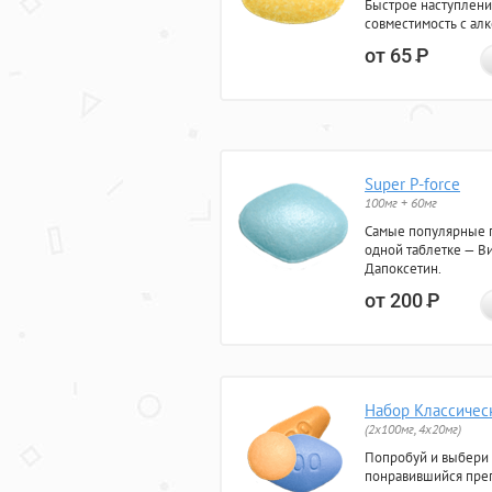
Быстрое наступлени
совместимость с ал
от 65
Р
Super P-force
100мг + 60мг
Самые популярные 
одной таблетке — Ви
Дапоксетин.
от 200
Р
Набор Классичес
(2x100мг, 4x20мг)
Попробуй и выбери
понравившийся преп