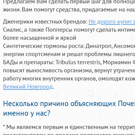
Предлагаем Вам сделать первый шаг для полноц
жизни. Вам помогут средства, придагаемые на на
Дженерики известных брендов:
Не дорого купит 
Сиалис, а также Попперсы помогут сделать инти
более насыщенной и яркой
Синтетические гормоны роста
: Динатроп, Ансомо
энергии спортсменам и решат проблемы лишнего
БАДы и препараты:
Tribulus terrestris, Мориамин
повысят выносливость организма, вернут утрачен
работу многих внутренних органов, омолодят кожу
Великий Новгород
.
Несколько причино объясняющих Поче
именно у нас?
* Мы являемся первым и единственным на терри
представителем по продаже препаратов дженер