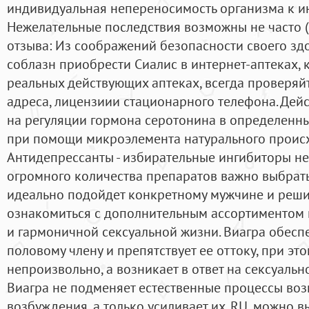
индивидуальная непереносимость организма к и
Нежелательные последствия возможны не часто (
отзыва: Из соображений безопасности своего зд
соблазн приобрести Сиалис в интернет-аптеках, 
реальных действующих аптеках, всегда проверяйт
адреса, лицензиии стационарного телефона. Дей
на регуляции гормона серотонина в определенны
при помощи микроэлемента натурального проис
Антидепрессанты - избирательные ингибиторы не
огромного количества препаратов важно выбрать
идеально подойдет конкретному мужчине и решит
ознакомиться с дополнительным ассортиментом
и гармоничной сексуальной жизни. Виагра обесп
половому члену и препятствует ее оттоку, при эт
непроизвольно, а возникает в ответ на сексуальн
Виагра не подменяет естественные процессы во
возбуждения, а только усиливает их. RU, можно в