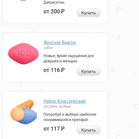
Дапоксетин.
от 200
Р
Купить
Женская Виагра
100мг
Новые, яркие ощущения для
девушек и женщин.
от 116
Р
Купить
Набор Классический
(2x100мг, 4x20мг)
Попробуй и выбери наиболее
понравившийся препарат.
от 117
Р
Купить