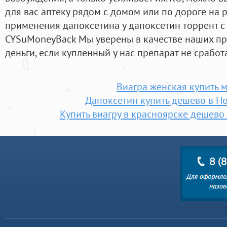
для вас аптеку рядом с домом или по дороге на р
применения дапоксетина у дапоксетин торрент с
CYSuMoneyBack Мы уверены в качестве наших пр
деньги, если купленный у нас препарат не сработ
Виагра женская купить 
Дапоксетин купить дешево в Н
Купить виагру в красноярске дешево