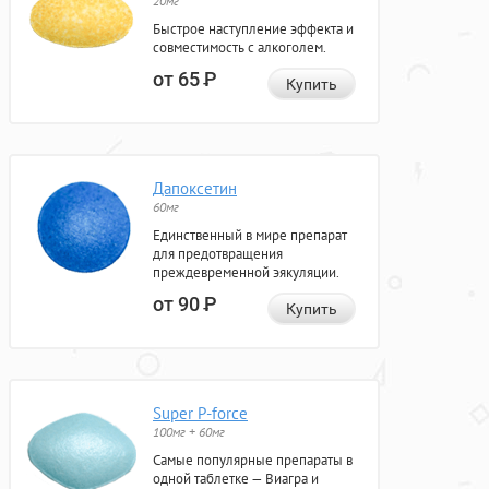
20мг
Быстрое наступление эффекта и
совместимость с алкоголем.
от 65
Р
Купить
Дапоксетин
60мг
Единственный в мире препарат
для предотвращения
преждевременной эякуляции.
от 90
Р
Купить
Super P-force
100мг + 60мг
Самые популярные препараты в
одной таблетке — Виагра и