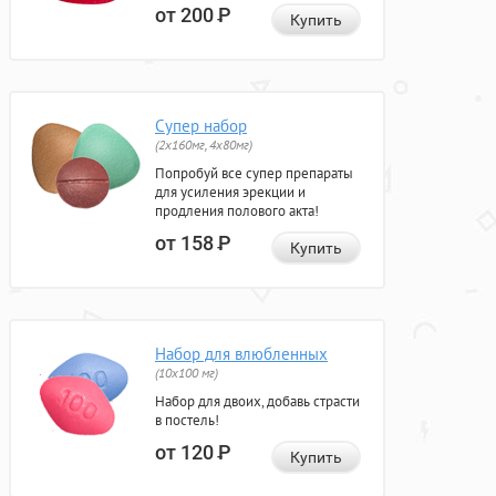
от 200
Р
Купить
Супер набор
(2х160мг, 4х80мг)
Попробуй все супер препараты
для усиления эрекции и
продления полового акта!
от 158
Р
Купить
Набор для влюбленных
(10х100 мг)
Набор для двоих, добавь страсти
в постель!
от 120
Р
Купить