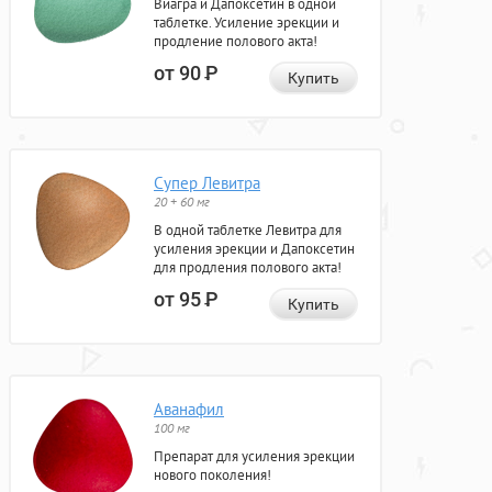
Виагра и Дапоксетин в одной
таблетке. Усиление эрекции и
продление полового акта!
от 90
Р
Купить
Супер Левитра
20 + 60 мг
В одной таблетке Левитра для
усиления эрекции и Дапоксетин
для продления полового акта!
от 95
Р
Купить
Аванафил
100 мг
Препарат для усиления эрекции
нового поколения!