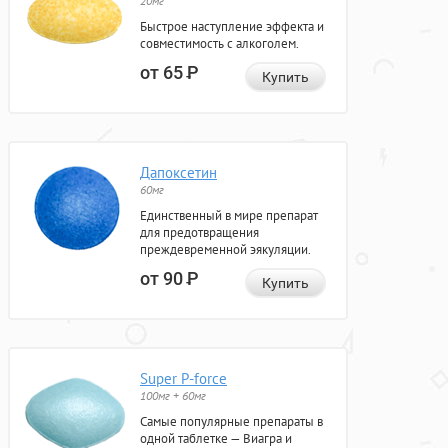
20мг
Быстрое наступление эффекта и
совместимость с алкоголем.
от 65
Р
Купить
Дапоксетин
60мг
Единственный в мире препарат
для предотвращения
преждевременной эякуляции.
от 90
Р
Купить
Super P-force
100мг + 60мг
Самые популярные препараты в
одной таблетке — Виагра и