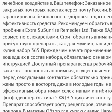
лечебное воздействие. Ваш телефон: Заказанное 
закрытых почтовых пакетах через почту России. В
гарантирована безопасность здоровья тех, кто ег
эффективность средства. Рекомендуем обратить 
пробники:Extra SuSunrise Remedies Ltd. Также БА
совместно с лекарствами. Стоит обратить вниман
присутствуют препараты, как для мужчин, так и д
купил набор 365 Прежде чем начать применение 
вошедших в состав набора, обязательно ознаком
инструкцией. Доступный препаратвсегда рабочий
заказов – полностью анонимная, осуществляем в 
перед сексуальным контактом обязательно прин
жены просто в восторге, даже в молодые годы не
эффективным, обратимым селективным ингибит
фосфодиэстеразы типа 5 ФДЭ-5 циклического г
Препарат способствует росту рецепторов, отвеча
покрова. В магазин Обзор где куплю сиалис Нар