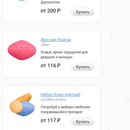
Дапоксетин.
от 200
Р
Купить
Женская Виагра
100мг
Новые, яркие ощущения для
девушек и женщин.
от 116
Р
Купить
Набор Классический
(2x100мг, 4x20мг)
Попробуй и выбери наиболее
понравившийся препарат.
от 117
Р
Купить