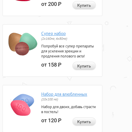
от 200
Р
Купить
Супер набор
(2х160мг, 4х80мг)
Попробуй все супер препараты
для усиления эрекции и
продления полового акта!
от 158
Р
Купить
Набор для влюбленных
(10х100 мг)
Набор для двоих, добавь страсти
в постель!
от 120
Р
Купить