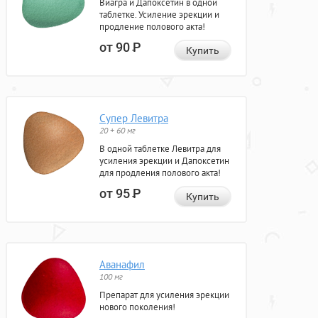
Виагра и Дапоксетин в одной
таблетке. Усиление эрекции и
продление полового акта!
от 90
Р
Купить
Супер Левитра
20 + 60 мг
В одной таблетке Левитра для
усиления эрекции и Дапоксетин
для продления полового акта!
от 95
Р
Купить
Аванафил
100 мг
Препарат для усиления эрекции
нового поколения!