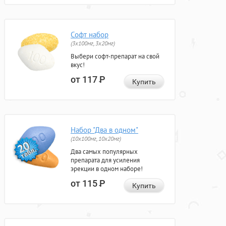
Софт набор
(3x100мг, 3x20мг)
Выбери софт-препарат на свой
вкус!
от 117
Р
Купить
Набор "Два в одном"
(10x100мг, 10x20мг)
Два самых популярных
препарата для усиления
эрекции в одном наборе!
от 115
Р
Купить