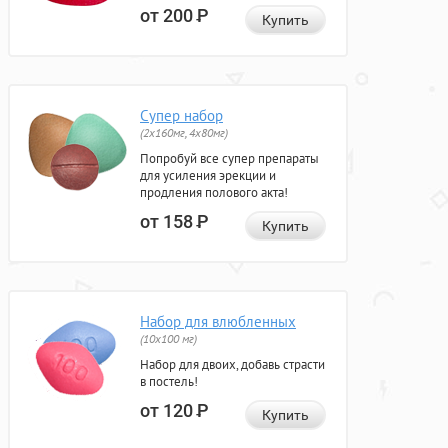
от 200
Р
Купить
Супер набор
(2х160мг, 4х80мг)
Попробуй все супер препараты
для усиления эрекции и
продления полового акта!
от 158
Р
Купить
Набор для влюбленных
(10х100 мг)
Набор для двоих, добавь страсти
в постель!
от 120
Р
Купить