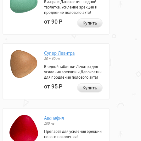
Виагра и Дапоксетин в одной
таблетке. Усиление эрекции и
продление полового акта!
от 90
Р
Купить
Супер Левитра
20 + 60 мг
В одной таблетке Левитра для
усиления эрекции и Дапоксетин
для продления полового акта!
от 95
Р
Купить
Аванафил
100 мг
Препарат для усиления эрекции
нового поколения!