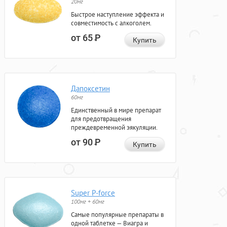
20мг
Быстрое наступление эффекта и
совместимость с алкоголем.
от 65
Р
Купить
Дапоксетин
60мг
Единственный в мире препарат
для предотвращения
преждевременной эякуляции.
от 90
Р
Купить
Super P-force
100мг + 60мг
Самые популярные препараты в
одной таблетке — Виагра и