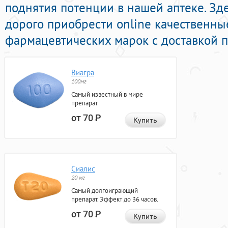
поднятия потенции в нашей аптеке. Зд
дорого приобрести online качественн
фармацевтических марок с доставкой п
Виагра
100мг
Самый известный в мире
препарат
от 70
Р
Купить
Сиалис
20 мг
Самый долгоиграющий
препарат. Эффект до 36 часов.
от 70
Р
Купить