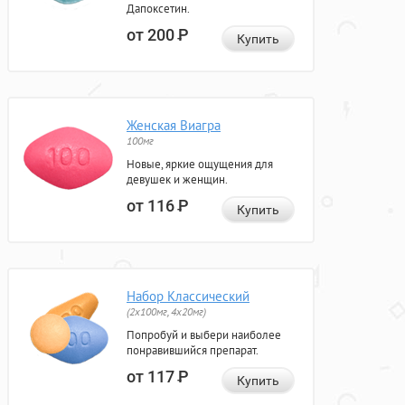
Дапоксетин.
от 200
Р
Купить
Женская Виагра
100мг
Новые, яркие ощущения для
девушек и женщин.
от 116
Р
Купить
Набор Классический
(2x100мг, 4x20мг)
Попробуй и выбери наиболее
понравившийся препарат.
от 117
Р
Купить