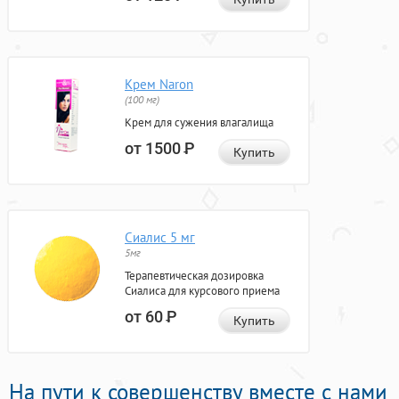
Крем Naron
(100 мг)
Крем для сужения влагалища
от 1500
Р
Купить
Сиалис 5 мг
5мг
Терапевтическая дозировка
Сиалиса для курсового приема
от 60
Р
Купить
На пути к совершенству вместе с нами