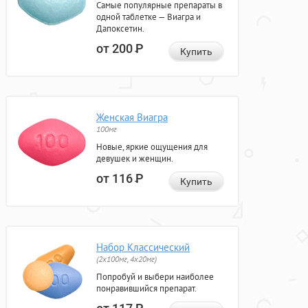
Самые популярные препараты в
одной таблетке — Виагра и
Дапоксетин.
от 200
Р
Купить
Женская Виагра
100мг
Новые, яркие ощущения для
девушек и женщин.
от 116
Р
Купить
Набор Классический
(2x100мг, 4x20мг)
Попробуй и выбери наиболее
понравившийся препарат.