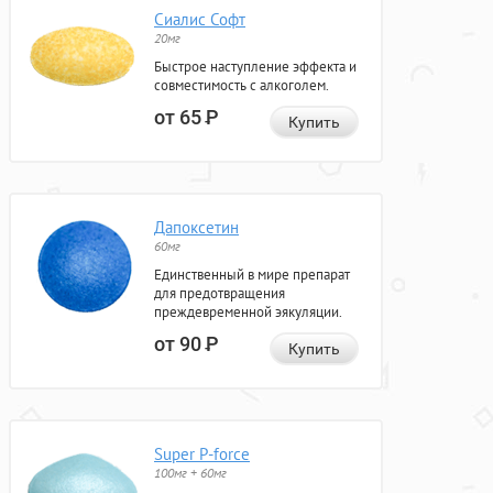
Сиалис Софт
20мг
Быстрое наступление эффекта и
совместимость с алкоголем.
от 65
Р
Купить
Дапоксетин
60мг
Единственный в мире препарат
для предотвращения
преждевременной эякуляции.
от 90
Р
Купить
Super P-force
100мг + 60мг