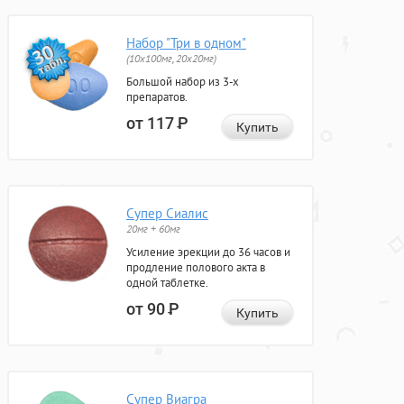
Набор "Три в одном"
(10x100мг, 20x20мг)
Большой набор из 3-х
препаратов.
от 117
Р
Купить
Супер Сиалис
20мг + 60мг
Усиление эрекции до 36 часов и
продление полового акта в
одной таблетке.
от 90
Р
Купить
Супер Виагра