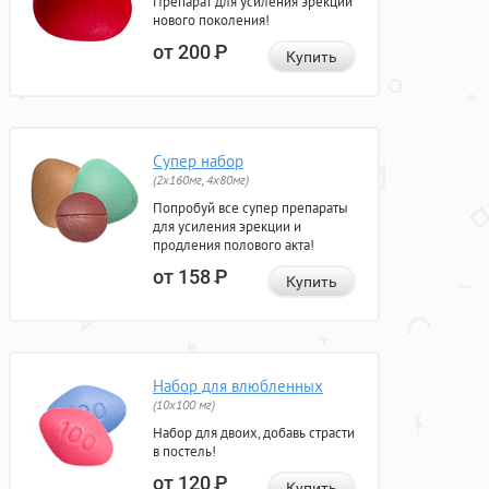
Препарат для усиления эрекции
нового поколения!
от 200
Р
Купить
Супер набор
(2х160мг, 4х80мг)
Попробуй все супер препараты
для усиления эрекции и
продления полового акта!
от 158
Р
Купить
Набор для влюбленных
(10х100 мг)
Набор для двоих, добавь страсти
в постель!
от 120
Р
Купить