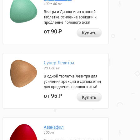
100 + 60 мг
Виагра и Дапоксетин в одной
таблетке. Усиление эрекции и
продление полового акта!
от 90
Р
Купить
Супер Левитра
20 + 60 мг
В одной таблетке Левитра для
усиления эрекции и Дапоксетин
для продления полового акта!
от 95
Р
Купить
Аванафил
100 мг