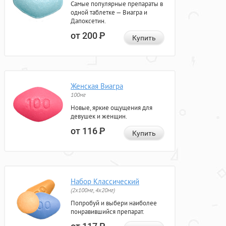
Самые популярные препараты в
одной таблетке — Виагра и
Дапоксетин.
от 200
Р
Купить
Женская Виагра
100мг
Новые, яркие ощущения для
девушек и женщин.
от 116
Р
Купить
Набор Классический
(2x100мг, 4x20мг)
Попробуй и выбери наиболее
понравившийся препарат.