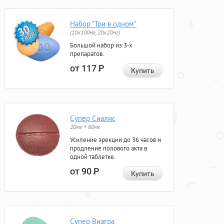
Набор "Три в одном"
(10x100мг, 20x20мг)
Большой набор из 3-х
препаратов.
от 117
Р
Купить
Супер Сиалис
20мг + 60мг
Усиление эрекции до 36 часов и
продление полового акта в
одной таблетке.
от 90
Р
Купить
Супер Виагра