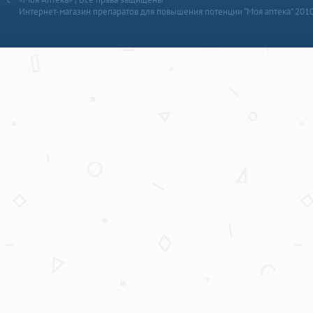
Интернет-магазин препаратов для повышения потенции “Моя аптека” 201