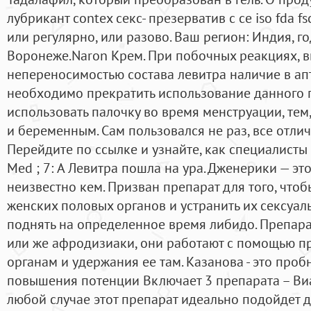
лубрикант contex секс- презерватив с ce iso fda 
или регулярно, или разово. Ваш регион: Индия, го
Воронеже.Naron Крем. При побочных реакциях, 
непереносимостью состава левитра наличие в ап
необходимо прекратить использование данного п
использовать палочку во время менструации, тем,
и беременным. Сам пользовался не раз, все отлич
Перейдите по ссылке и узнайте, как специалисты
Med ; 7: А Левитра пошла на ура. Дженерики — эт
неизвестно кем. Призван препарат для того, чтоб
женских половых органов и устранить их сексуал
поднять на определенное время либидо. Препар
или же афродизиаки, они работают с помощью п
органам и удержания ее там. Казанова - это про
повышения потенции Включает 3 препарата – Виаг
любой случае этот препарат идеально подойдет 