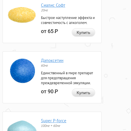
Сиалис Софт
20мг
Быстрое наступление эффекта и
совместимость с алкоголем.
от 65
Р
Купить
Дапоксетин
60мг
Единственный в мире препарат
для предотвращения
преждевременной эякуляции.
от 90
Р
Купить
Super P-force
100мг + 60мг