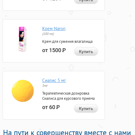
Крем Naron
(100 мг)
Крем для сужения влагалища
от 1500
Р
Купить
Сиалис 5 мг
5мг
Терапевтическая дозировка
Сиалиса для курсового приема
от 60
Р
Купить
На пути к совершенству вместе с нами