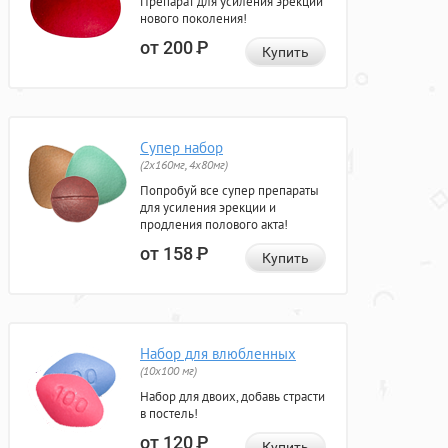
Препарат для усиления эрекции
нового поколения!
от 200
Р
Купить
Супер набор
(2х160мг, 4х80мг)
Попробуй все супер препараты
для усиления эрекции и
продления полового акта!
от 158
Р
Купить
Набор для влюбленных
(10х100 мг)
Набор для двоих, добавь страсти
в постель!
от 120
Р
Купить