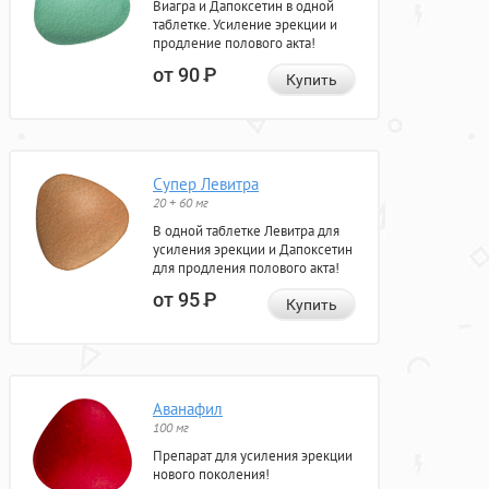
Виагра и Дапоксетин в одной
таблетке. Усиление эрекции и
продление полового акта!
от 90
Р
Купить
Супер Левитра
20 + 60 мг
В одной таблетке Левитра для
усиления эрекции и Дапоксетин
для продления полового акта!
от 95
Р
Купить
Аванафил
100 мг
Препарат для усиления эрекции
нового поколения!