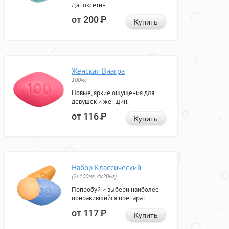
Дапоксетин.
от 200
Р
Купить
Женская Виагра
100мг
Новые, яркие ощущения для
девушек и женщин.
от 116
Р
Купить
Набор Классический
(2x100мг, 4x20мг)
Попробуй и выбери наиболее
понравившийся препарат.
от 117
Р
Купить