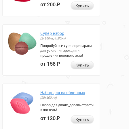
от 200
Р
Купить
Супер набор
(2х160мг, 4х80мг)
Попробуй все супер препараты
для усиления эрекции и
продления полового акта!
от 158
Р
Купить
Набор для влюбленных
(10х100 мг)
Набор для двоих, добавь страсти
в постель!
от 120
Р
Купить