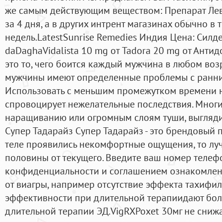
же самым действующим веществом: Препарат Лев
за 4 дня, а в других интрент магазинах обычно в 
недель.LatestSunrise Remedies Индия Цена: Силд
daDaghaVidalista 10 mg от Tadora 20 mg от Антид
это то, чего боится каждый мужчина в любом воз
мужчины имеют определенные проблемы с ранни
Использовать с меньшим промежутком времени не
спровоцирует нежелательные последствия. Мног
наращиванию или огромным слоям туши, выглядит
Супер Тадарайз Супер Тадарайз - это брендовый п
теле проявились некомфортные ощущения, то луч
половины от текущего. Введите ваш номер телеф
конфиденциальности и соглашением ознакомлен. 
от виагры, например отсутствие эффекта тахифи
эффективности при длительной терапиидают бо
длительной терапии ЭД.VigRXPoxet 30мг не снижа