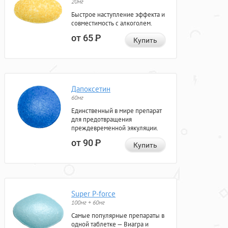
20мг
Быстрое наступление эффекта и
совместимость с алкоголем.
от 65
Р
Купить
Дапоксетин
60мг
Единственный в мире препарат
для предотвращения
преждевременной эякуляции.
от 90
Р
Купить
Super P-force
100мг + 60мг
Самые популярные препараты в
одной таблетке — Виагра и