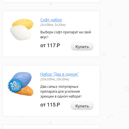
Софт набор
(3x100мг, 3x20мг)
Выбери софт-препарат на свой
вкус!
от 117
Р
Купить
Набор "Два в одном"
(10x100мг, 10x20мг)
Два самых популярных
препарата для усиления
эрекции в одном наборе!
от 115
Р
Купить