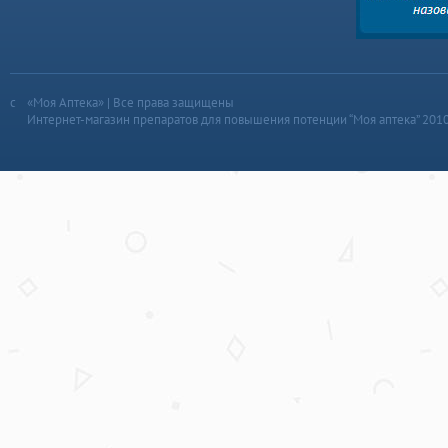
«Моя Аптека» | Все права защищены
Интернет-магазин препаратов для повышения потенции “Моя аптека” 201