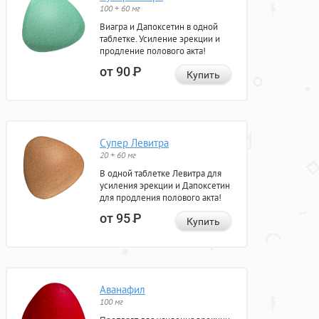
100 + 60 мг
Виагра и Дапоксетин в одной
таблетке. Усиление эрекции и
продление полового акта!
от 90
Р
Купить
Супер Левитра
20 + 60 мг
В одной таблетке Левитра для
усиления эрекции и Дапоксетин
для продления полового акта!
от 95
Р
Купить
Аванафил
100 мг