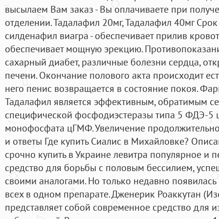
высылаем Вам заказ - Вы оплачиваете при получ
отделении. Тадалафил 20мг, Тадалафил 40мг Срок 
силденафил виагра - обеспечивает прилив кровот
обеспечивает мощную эрекцию. Противопоказан
сахарный диабет, различные болезни сердца, отк
печени. Окончание полового акта происходит ес
него пенис возвращается в состояние покоя. Фа
Тадалафил является эффективным, обратимым с
специфической фосфодиэстеразы типа 5 ФДЭ-5 
монофосфата цГМФ. Увеличение продолжительнос
и ответы Где купить Сиалис в Михайловке? Опис
срочно купить в Украине левитра популярное и 
средство для борьбы с половым бессилием, усп
своими аналогами. Но только недавно появилась
всех в одном препарате. Дженерик Роаккутан (И
представляет собой современное средство для 