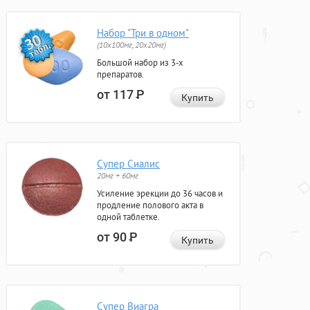
Набор "Три в одном"
(10x100мг, 20x20мг)
Большой набор из 3-х
препаратов.
от 117
Р
Купить
Супер Сиалис
20мг + 60мг
Усиление эрекции до 36 часов и
продление полового акта в
одной таблетке.
от 90
Р
Купить
Супер Виагра