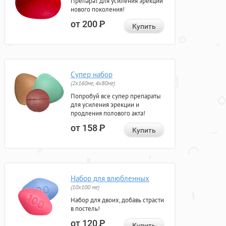
Препарат для усиления эрекции
нового поколения!
от 200
Р
Купить
Супер набор
(2х160мг, 4х80мг)
Попробуй все супер препараты
для усиления эрекции и
продления полового акта!
от 158
Р
Купить
Набор для влюбленных
(10х100 мг)
Набор для двоих, добавь страсти
в постель!
от 120
Р
Купить