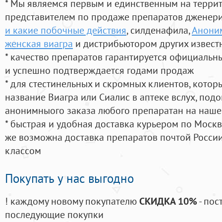
* Мы являемся первым и единственным на терри
представителем по продаже препаратов дженер
и какие побочные действия
, силденафила
,
Аноним
женская виагра
и дистрибьютором других извест
* качество препаратов гарантируется официаль
и успешно подтверждается годами продаж
* для стестинельных и скромных клиентов, кото
название Виагра или Сиалис в аптеке вслух, под
анонимныого заказа любого препаратан на наше
* быстрая и удобная доставка курьером по Москве
же возможна доставка препаратов почтой России
классом
Покупать у нас выгодно
! каждому новому покупателю
СКИДКА 10%
- пос
последующие покупки