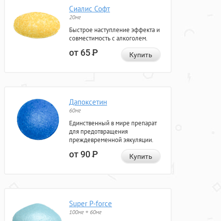
Сиалис Софт
20мг
Быстрое наступление эффекта и
совместимость с алкоголем.
от 65
Р
Купить
Дапоксетин
60мг
Единственный в мире препарат
для предотвращения
преждевременной эякуляции.
от 90
Р
Купить
Super P-force
100мг + 60мг