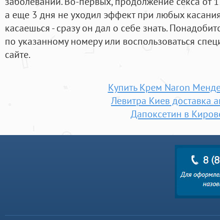
заболеваний. Во-первых, продолжение секса от 1
а еще 3 дня не уходил эффект при любых касания
касаешься - сразу он дал о себе знать. Понадоби
по указанному номеру или воспользоваться спец
сайте.
Купить Крем Naron Менд
Левитра Киев доставка а
Дапоксетин в Киров