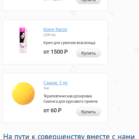
Крем Naron
(100 мг)
Крем для сужения влагалища
от 1500
Р
Купить
Сиалис 5 мг
5мг
Терапевтическая дозировка
Сиалиса для курсового приема
от 60
Р
Купить
На пути к совершенству вместе с нами