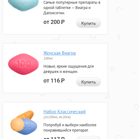
Самые популярные препараты в
одной таблетке — Виагра и
Дапоксетин.
от 200
Р
Купить
Женская Виагра
100мг
Новые, яркие ощущения для
девушек и женщин.
от 116
Р
Купить
Набор Классический
(2x100мг, 4x20мг)
Попробуй и выбери наиболее
понравившийся препарат.