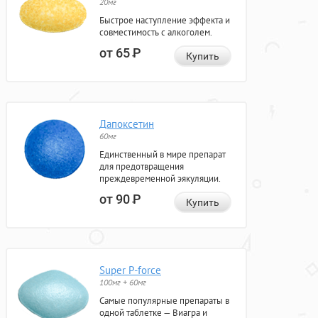
20мг
Быстрое наступление эффекта и
совместимость с алкоголем.
от 65
Р
Купить
Дапоксетин
60мг
Единственный в мире препарат
для предотвращения
преждевременной эякуляции.
от 90
Р
Купить
Super P-force
100мг + 60мг
Самые популярные препараты в
одной таблетке — Виагра и