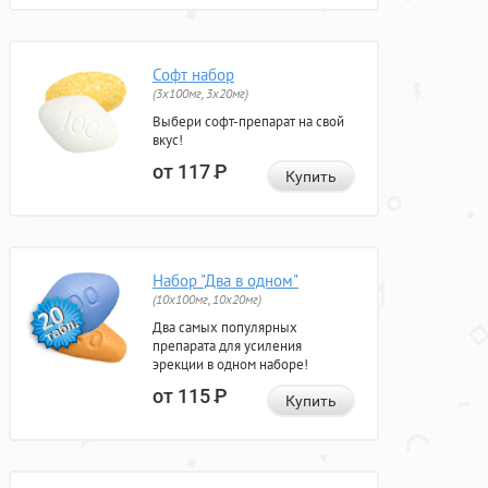
Софт набор
(3x100мг, 3x20мг)
Выбери софт-препарат на свой
вкус!
от 117
Р
Купить
Набор "Два в одном"
(10x100мг, 10x20мг)
Два самых популярных
препарата для усиления
эрекции в одном наборе!
от 115
Р
Купить