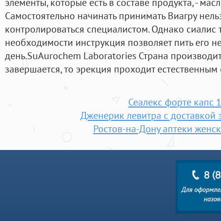
элементы, которые есть в составе продукта, - мас
Самостоятельно начинать принимать Виагру нельз
контролироваться специалистом. Однако сиалис 
необходимости инструкция позволяет пить его не
день.SuAurochem Laboratories Страна производит
завершается, то эрекция проходит естественным
Сеалекс форте капс 
Дженерик левитра с доставкой 
Ростов-на-Дону аптеки женск