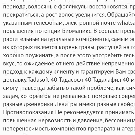
периода, волосяные фолликулы восстановятся, п
прекратиться, а рост волос увеличится. Обращай
указанным телефонам, электронной почте whatsa
повышения потенции Биоманикс. В составе препа
растительные натуральные компоненты, самым 
из которых является корень травы, растущей на г
хорошо поужинать, а после этого употребить гел
вкус, то ожидаемое от него действие непременно
подход к каждому клиенту и гарантируем Вам с
доставку.Tadasoft 40 Тадасофт 40 Тадалафил 40 м
смогут навсегда забыть о такой проблеме, как си
задач, которые бы не решались с помощью совре
разные дженерики Левитры имеют разные свойст
Противопоказания Не рекомендуется принимать п
повышенная нервозность и давление, бессонница
непереносимость компонентов препарата и атер