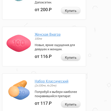
Дапоксетин.
от 200
Р
Купить
Женская Виагра
100мг
Новые, яркие ощущения для
девушек и женщин.
от 116
Р
Купить
Набор Классический
(2x100мг, 4x20мг)
Попробуй и выбери наиболее
понравившийся препарат.
от 117
Р
Купить