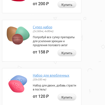
от 200
Р
Купить
Супер набор
(2х160мг, 4х80мг)
Попробуй все супер препараты
для усиления эрекции и
продления полового акта!
от 158
Р
Купить
Набор для влюбленных
(10х100 мг)
Набор для двоих, добавь страсти
в постель!
от 120
Р
Купить