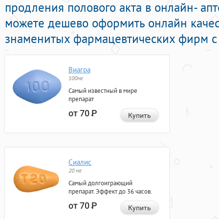
продления полового акта в онлайн- апт
можете дешево оформить онлайн каче
знаменитых фармацевтических фирм с 
Виагра
100мг
Самый известный в мире
препарат
от 70
Р
Купить
Сиалис
20 мг
Самый долгоиграющий
препарат. Эффект до 36 часов.
от 70
Р
Купить