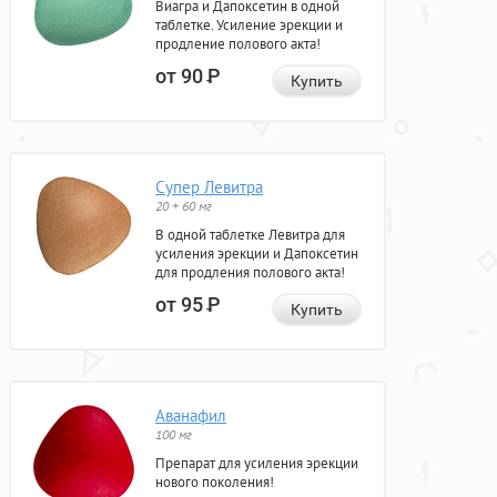
Виагра и Дапоксетин в одной
таблетке. Усиление эрекции и
продление полового акта!
от 90
Р
Купить
Супер Левитра
20 + 60 мг
В одной таблетке Левитра для
усиления эрекции и Дапоксетин
для продления полового акта!
от 95
Р
Купить
Аванафил
100 мг
Препарат для усиления эрекции
нового поколения!