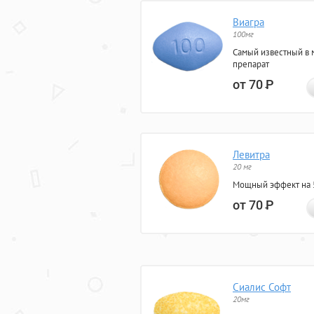
Виагра
100мг
Самый известный в 
препарат
от 70
Р
Левитра
20 мг
Мощный эффект на 5
от 70
Р
Сиалис Софт
20мг