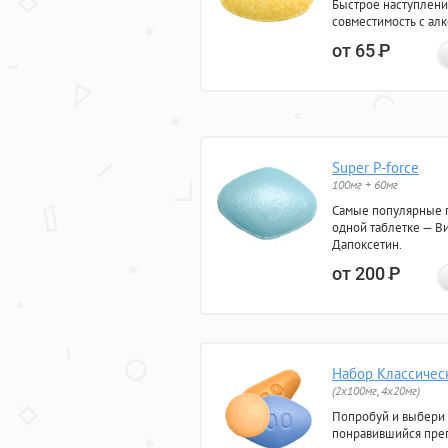
Быстрое наступлени
совместимость с ал
от 65
Р
Super P-force
100мг + 60мг
Самые популярные 
одной таблетке — Ви
Дапоксетин.
от 200
Р
Набор Классичес
(2x100мг, 4x20мг)
Попробуй и выбери
понравившийся преп