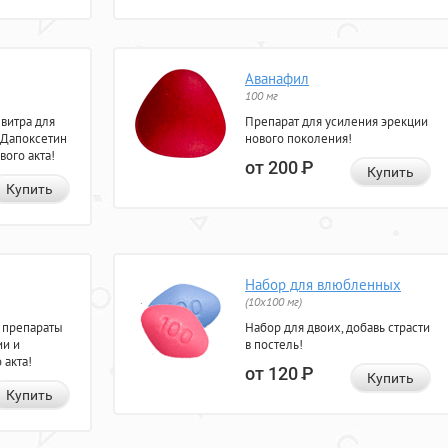
Аванафил
100 мг
евитра для
Препарат для усиления эрекции
 Дапоксетин
нового поколения!
вого акта!
от 200
Р
Купить
Купить
Набор для влюбленных
(10х100 мг)
 препараты
Набор для двоих, добавь страсти
ии и
в постель!
 акта!
от 120
Р
Купить
Купить