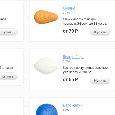
Сиалис
20 мг
мире
Самый долгоиграющий
препарат. Эффект до 36 часов.
от 70
Р
Купить
Купить
Виагра Софт
100мг
ть часов.
Быстрое наступление эффекта,
уже через 20 минут.
Купить
от 65
Р
Купить
Дапоксетин
60мг