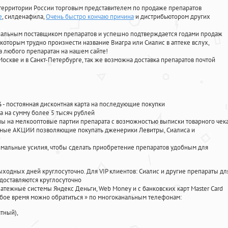
территории России торговым представителем по продаже препаратов
е
, силденафила
,
Очень быстро кончаю причина
и дистрибьютором других
циальным поставщиком препаратов и успешно подтверждается годами продаж
 которым трудно произнести название Виагра или Сиалис в аптеке вслух,
 любого препаратан на нашем сайте!
Москве и в Санкт-Петербурге, так же возможна доставка препаратов почтой
%
- постоянная дисконтная карта на последующие покупки
а на сумму более 5 тысяч рублей
 на мелкооптовые партии препарата с возможностью выписки товарного чек
личные АКЦИИ позволяющие покупать дженерики Левитры, Сиалиса и
мальные усилия, чтобы сделать приобретение препаратов удобным для
ыходных дней круглосуточно. Для VIP клиентов: Сиалис и другие препараты дл
доставляются круглосуточно
атежные системы Яндекс Деньги, Web Money и с банковских карт Master Card
юбое время можно обратиться
»
по многоканальным телефонам:
тный),