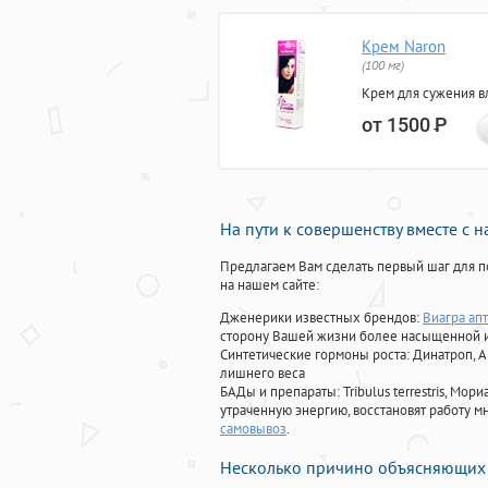
Крем Naron
(100 мг)
Крем для сужения в
от 1500
Р
На пути к совершенству вместе с 
Предлагаем Вам сделать первый шаг для п
на нашем сайте:
Дженерики известных брендов:
Виагра ап
сторону Вашей жизни более насыщенной 
Синтетические гормоны роста
: Динатроп, 
лишнего веса
БАДы и препараты:
Tribulus terrestris, М
утраченную энергию, восстановят работу мн
самовывоз
.
Несколько причино объясняющих 