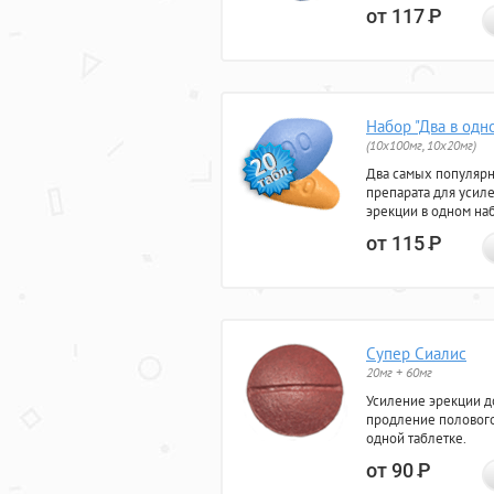
от 117
Р
Набор "Два в одн
(10x100мг, 10x20мг)
Два самых популяр
препарата для усил
эрекции в одном на
от 115
Р
Супер Сиалис
20мг + 60мг
Усиление эрекции до
продление полового
одной таблетке.
от 90
Р