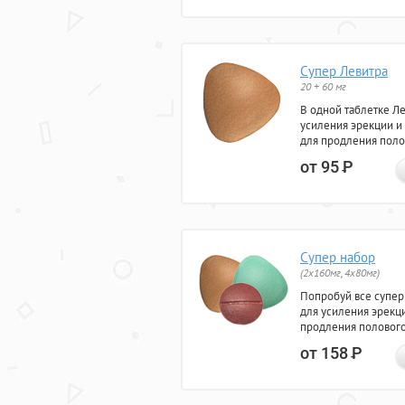
Супер Левитра
20 + 60 мг
В одной таблетке Л
усиления эрекции и
для продления поло
от 95
Р
Супер набор
(2х160мг, 4х80мг)
Попробуй все супер
для усиления эрекц
продления полового
от 158
Р