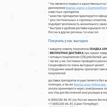
* Мы являемся первым и единственным на 
дженериков
Виагра сиалис в Екатеринбург
известных препаратов
* качество препаратов гарантируется офи
* для стестинельных и скромных клиентов,
подойдет возможность анонимныого заказа
* быстрая и удобная доставка курьером по 
России в другие регионы 1м классом
Покупать у нас выгодно
! каждому новому покупателю
СКИДКА 10
!
БЕСПЛАТНАЯ ДОСТАВКА
при заказе товар
! оптовым покупателям СПЕЦИАЛЬНЫЕ цены
! так же у нас постоянно проводятся раз
Силденафила по очень выгодным ценам!
Cотрудники нашей фирмы прилагают макси
покупателей
доставка препаратов осуществляется без в
потенции, а так же
Виагра цена Чебоксары
оплата принимаются через электронные пл
или Visa для бесплатной консультации в л
8
(800
)200-86-85
(
по России звонок беспла
+7
(800
)200-86-85
(
Санкт-Петербург)