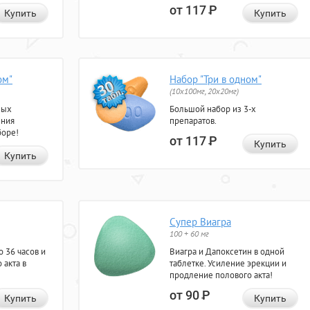
от 117
Р
Купить
Купить
ом"
Набор "Три в одном"
(10x100мг, 20x20мг)
ных
Большой набор из 3-х
ения
препаратов.
боре!
от 117
Р
Купить
Купить
Супер Виагра
100 + 60 мг
 36 часов и
Виагра и Дапоксетин в одной
 акта в
таблетке. Усиление эрекции и
продление полового акта!
от 90
Р
Купить
Купить