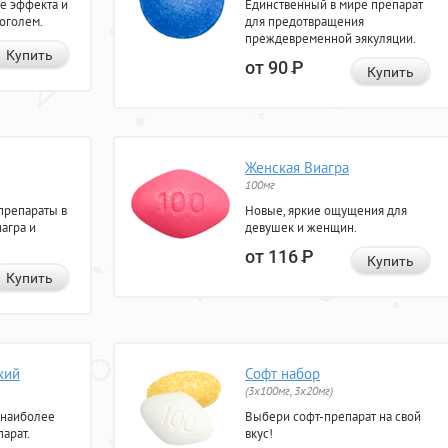
е эффекта и
Единственный в мире препарат
коголем.
для предотвращения
преждевременной эякуляции.
Купить
от 90
Р
Купить
Женская Виагра
100мг
препараты в
Новые, яркие ощущения для
агра и
девушек и женщин.
от 116
Р
Купить
Купить
кий
Софт набор
(3x100мг, 3x20мг)
 наиболее
Выбери софт-препарат на свой
арат.
вкус!