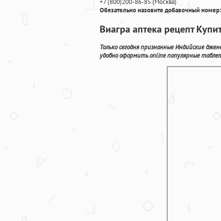
+7
(800
)200-86-85
(
Москва)
Обязательно назовите добавочный номер:
Виагра аптека рецепт Купи
Только сегодня признанные Индийские джен
удобно оформить online популярные табле