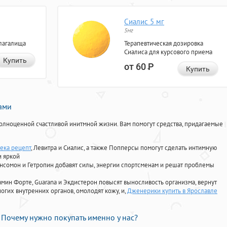
Сиалис 5 мг
5мг
лагалища
Терапевтическая дозировка
Сиалиса для курсового приема
Купить
от 60
Р
Купить
нами
олноценной счастливой инитмной жизни. Вам помогут средства, придагаемые
тека рецепт
, Левитра и Сиалис, а также Попперсы помогут сделать интимную
и яркой
Ансомон и Гетропин добавят силы, энергии спортсменам и решат проблемы
ориамин Форте, Guarana и Экдистерон повысят выносливость организма, вернут
огих внутренних органов, омолодят кожу, и,
Дженерики купить в Ярославле
Почему нужно покупать именно у нас?