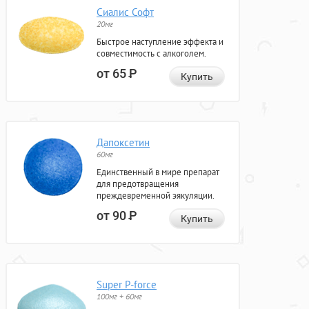
Сиалис Софт
20мг
Быстрое наступление эффекта и
совместимость с алкоголем.
от 65
Р
Купить
Дапоксетин
60мг
Единственный в мире препарат
для предотвращения
преждевременной эякуляции.
от 90
Р
Купить
Super P-force
100мг + 60мг