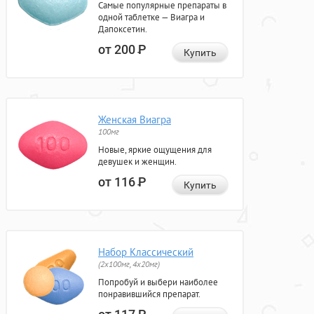
Самые популярные препараты в
одной таблетке — Виагра и
Дапоксетин.
от 200
Р
Купить
Женская Виагра
100мг
Новые, яркие ощущения для
девушек и женщин.
от 116
Р
Купить
Набор Классический
(2x100мг, 4x20мг)
Попробуй и выбери наиболее
понравившийся препарат.