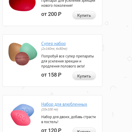
Препарат для усиления эрекции
нового поколения!
от 200
Р
Купить
Супер набор
(2х160мг, 4х80мг)
Попробуй все супер препараты
для усиления эрекции и
продления полового акта!
от 158
Р
Купить
Набор для влюбленных
(10х100 мг)
Набор для двоих, добавь страсти
в постель!
от 120
Р
Купить