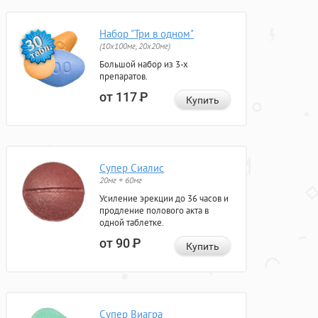
Набор "Три в одном"
(10x100мг, 20x20мг)
Большой набор из 3-х
препаратов.
от 117
Р
Купить
Супер Сиалис
20мг + 60мг
Усиление эрекции до 36 часов и
продление полового акта в
одной таблетке.
от 90
Р
Купить
Супер Виагра