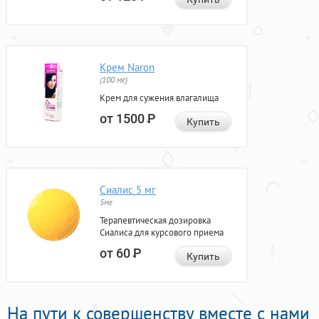
Крем Naron
(100 мг)
Крем для сужения влагалища
от 1500
Р
Купить
Сиалис 5 мг
5мг
Терапевтическая дозировка
Сиалиса для курсового приема
от 60
Р
Купить
На пути к совершенству вместе с нами