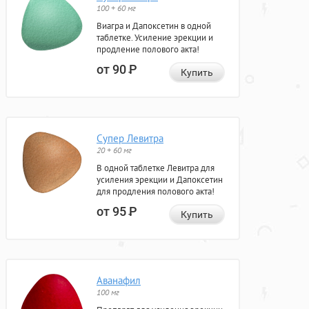
100 + 60 мг
Виагра и Дапоксетин в одной
таблетке. Усиление эрекции и
продление полового акта!
от 90
Р
Купить
Супер Левитра
20 + 60 мг
В одной таблетке Левитра для
усиления эрекции и Дапоксетин
для продления полового акта!
от 95
Р
Купить
Аванафил
100 мг