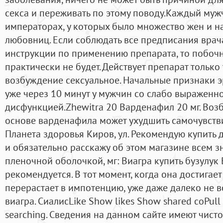
секса и переживать по этому поводу.Каждый муж
императорах, у которых было множество жен и н
любовниц. Если соблюдать все предписания врача
инструкции по применению препарата, то побочн
практически не будет. Действует препарат только т
возбуждение сексуальное. Начальные признаки э
уже через 10 минут у мужчин со слабо выраженн
дисфункцией.Zhewitra 20 Варденафил 20 мг. Во
основе варденафила может ухудшить самочувстви
Планета здоровья Киров, ул. Рекомендую купить
и обязательно расскажу об этом магазине всем з
пленочной оболочкой, мг: Виагра купить бузулук 
рекомендуется. В тот момент, когда она достигае
перерастает в импотенцию, уже даже далеко не 
виагра. СиалисLike Show likes Show shared coPull
searching. Сведения на данном сайте имеют чист