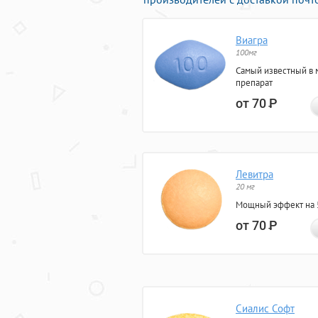
Виагра
100мг
Самый известный в 
препарат
от 70
Р
Левитра
20 мг
Мощный эффект на 5
от 70
Р
Сиалис Софт