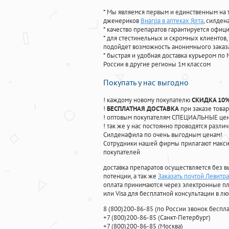
* Мы являемся первым и единственным на 
дженериков
Виагра в аптеках Ялта
, силден
* качество препаратов гарантируется офи
* для стестинельных и скромных клиентов,
подойдет возможность анонимныого заказа
* быстрая и удобная доставка курьером по 
России в другие регионы 1м классом
Покупать у нас выгодно
! каждому новому покупателю
СКИДКА 10
!
БЕСПЛАТНАЯ ДОСТАВКА
при заказе товар
! оптовым покупателям СПЕЦИАЛЬНЫЕ цены
! так же у нас постоянно проводятся раз
Силденафила по очень выгодным ценам!
Cотрудники нашей фирмы прилагают макси
покупателей
доставка препаратов осуществляется без в
потенции, а так же
Заказать почтой Левитр
оплата принимаются через электронные пл
или Visa для бесплатной консультации в л
8
(800
)200-86-85
(
по России звонок беспла
+7
(800
)200-86-85
(
Санкт-Петербург)
+7
(800
)200-86-85
(
Москва)