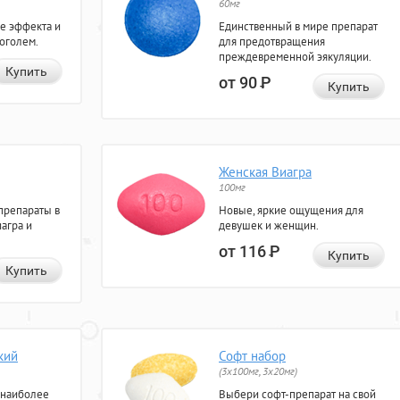
60мг
е эффекта и
Единственный в мире препарат
коголем.
для предотвращения
преждевременной эякуляции.
Купить
от 90
Р
Купить
Женская Виагра
100мг
препараты в
Новые, яркие ощущения для
агра и
девушек и женщин.
от 116
Р
Купить
Купить
кий
Софт набор
(3x100мг, 3x20мг)
 наиболее
Выбери софт-препарат на свой