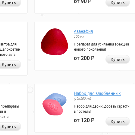
от 90
Р
Купить
Купить
Аванафил
100 мг
евитра для
Препарат для усиления эрекции
 Дапоксетин
нового поколения!
вого акта!
от 200
Р
Купить
Купить
Набор для влюбленных
(10х100 мг)
 препараты
Набор для двоих, добавь страсти
ии и
в постель!
 акта!
от 120
Р
Купить
Купить