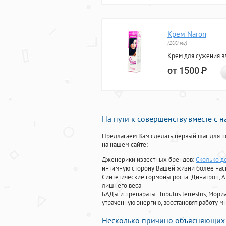
Крем Naron
(100 мг)
Крем для сужения в
от 1500
Р
На пути к совершенству вместе с 
Предлагаем Вам сделать первый шаг для п
на нашем сайте:
Дженерики известных брендов:
Сколько д
интимную сторону Вашей жизни более на
Синтетические гормоны роста
: Динатроп, 
лишнего веса
БАДы и препараты:
Tribulus terrestris, М
утраченную энергию, восстановят работу мн
Несколько причино объясняющих 