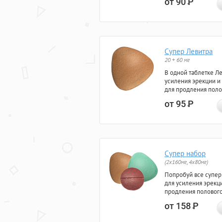
от 90
Р
Супер Левитра
20 + 60 мг
В одной таблетке Л
усиления эрекции и
для продления поло
от 95
Р
Супер набор
(2х160мг, 4х80мг)
Попробуй все супер
для усиления эрекц
продления полового
от 158
Р