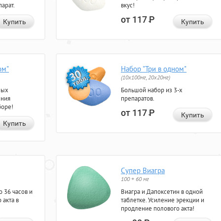
арат.
вкус!
от 117
Р
Купить
Купить
ом"
Набор "Три в одном"
(10x100мг, 20x20мг)
ных
Большой набор из 3-х
ения
препаратов.
боре!
от 117
Р
Купить
Купить
Супер Виагра
100 + 60 мг
 36 часов и
Виагра и Дапоксетин в одной
 акта в
таблетке. Усиление эрекции и
продление полового акта!