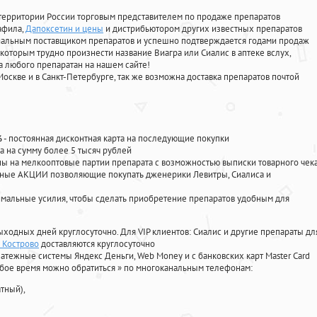
территории России торговым представителем по продаже препаратов
афила
,
Дапоксетин и цены
и дистрибьютором других известных препаратов
циальным поставщиком препаратов и успешно подтверждается годами продаж
 которым трудно произнести название Виагра или Сиалис в аптеке вслух,
 любого препаратан на нашем сайте!
Москве и в Санкт-Петербурге, так же возможна доставка препаратов почтой
%
- постоянная дисконтная карта на последующие покупки
а на сумму более 5 тысяч рублей
 на мелкооптовые партии препарата с возможностью выписки товарного чек
личные АКЦИИ позволяющие покупать дженерики Левитры, Сиалиса и
мальные усилия, чтобы сделать приобретение препаратов удобным для
ыходных дней круглосуточно. Для VIP клиентов: Сиалис и другие препараты дл
а Кострово
доставляются круглосуточно
атежные системы Яндекс Деньги, Web Money и с банковских карт Master Card
юбое время можно обратиться
»
по многоканальным телефонам:
тный),