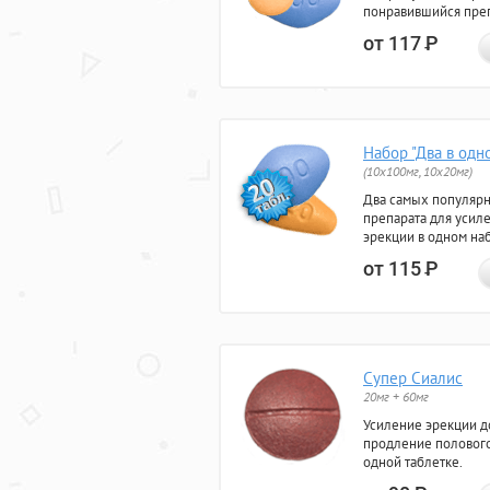
понравившийся преп
от 117
Р
Набор "Два в одн
(10x100мг, 10x20мг)
Два самых популяр
препарата для усил
эрекции в одном на
от 115
Р
Супер Сиалис
20мг + 60мг
Усиление эрекции до
продление полового
одной таблетке.