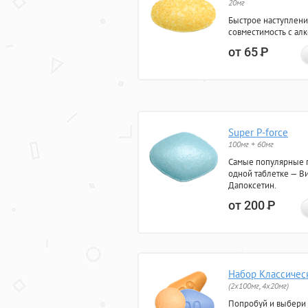
20мг
Быстрое наступлени
совместимость с ал
от 65
Р
Super P-force
100мг + 60мг
Самые популярные 
одной таблетке — Ви
Дапоксетин.
от 200
Р
Набор Классичес
(2x100мг, 4x20мг)
Попробуй и выбери