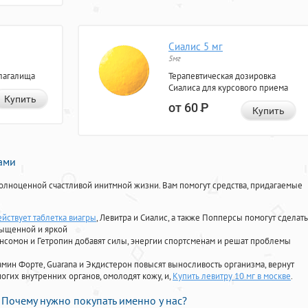
Сиалис 5 мг
5мг
лагалища
Терапевтическая дозировка
Сиалиса для курсового приема
Купить
от 60
Р
Купить
нами
олноценной счастливой инитмной жизни. Вам помогут средства, придагаемые
ействует таблетка виагры
, Левитра и Сиалис, а также Попперсы помогут сделать
сыщенной и яркой
Ансомон и Гетропин добавят силы, энергии спортсменам и решат проблемы
ориамин Форте, Guarana и Экдистерон повысят выносливость организма, вернут
огих внутренних органов, омолодят кожу, и,
Купить левитру 10 мг в москве
.
Почему нужно покупать именно у нас?